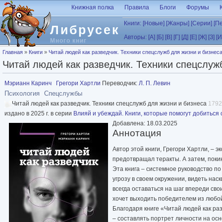
Перейти к основному содержанию
Книжная полка
Правила
Блоги
Форумы
Книги:
[Новые]
[Жанры]
[Серии]
[П
Либрусек
Авторы:
[А]
[Б]
[В]
[Г]
[Д]
[Е]
[Ж]
[З]
[И
Много книг
Вы здесь
Главная
»
Книги
»
Читай людей как разведчик. Техники спецслужб для жизни и бизнеса
Читай людей как разведчик. Техники спецслужб
Мэрианн Каринч
Грегори Хартли
Переводчик:
Л. П. Левин
Психология
Спецслужбы
Читай людей как разведчик. Техники спецслужб для жизни и бизнеса
1792
издано в 2025 г. в серии
Влияй и убеждай. Книги, которые помогут добиться 
Добавлена: 18.03.2025
Аннотация
Автор этой книги, Грегори Хартли, –
предотвращал теракты. А затем, поки
Эта книга – системное руководство по
угрозу в своем окружении, видеть на
всегда оставаться на шаг впереди сво
хочет выходить победителем из любой
Благодаря книге «Читай людей как ра
– составлять портрет личности на ос