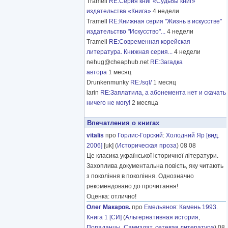
Tramell
RE:Серия книг «Судьбы книг»
издательства «Книга»
4 недели
Tramell
RE:Книжная серия "Жизнь в искусстве"
издательство "Искусство"...
4 недели
Tramell
RE:Современная корейская
литература. Книжная серия...
4 недели
nehug@cheaphub.net
RE:Загадка
автора
1 месяц
Drunkenmunky
RE:/sql/
1 месяц
larin
RE:Заплатила, а абонемента нет и скачать
ничего не могу!
2 месяца
Впечатления о книгах
vitalis
про
Горлис-Горский
:
Холодний Яр [вид.
2006]
[uk] (
Историческая проза
) 08 08
Це класика української історичної літератури.
Захоплива документальна повість, яку читають
з покоління в покоління. Однозначно
рекомендовано до прочитання!
Оценка: отлично!
Олег Макаров.
про
Емельянов
:
Камень 1993.
Книга 1 [СИ]
(
Альтернативная история
,
Попаданцы
,
Самиздат, сетевая литература
) 08