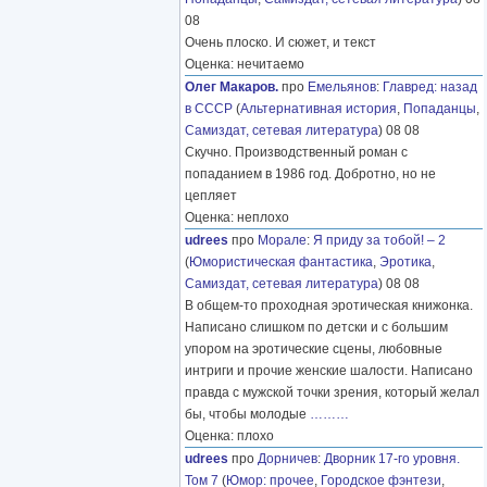
08
Очень плоско. И сюжет, и текст
Оценка: нечитаемо
Олег Макаров.
про
Емельянов
:
Главред: назад
в СССР
(
Альтернативная история
,
Попаданцы
,
Самиздат, сетевая литература
) 08 08
Скучно. Производственный роман с
попаданием в 1986 год. Добротно, но не
цепляет
Оценка: неплохо
udrees
про
Морале
:
Я приду за тобой! – 2
(
Юмористическая фантастика
,
Эротика
,
Самиздат, сетевая литература
) 08 08
В общем-то проходная эротическая книжонка.
Написано слишком по детски и с большим
упором на эротические сцены, любовные
интриги и прочие женские шалости. Написано
правда с мужской точки зрения, который желал
бы, чтобы молодые
………
Оценка: плохо
udrees
про
Дорничев
:
Дворник 17-го уровня.
Том 7
(
Юмор: прочее
,
Городское фэнтези
,