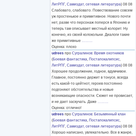
ЛитРПГ
,
Самиздат, сетевая литература
) 08 08
Слабовато, слабовато. Повествование совсем
уж простенькое и примитивное. Нового почти
нет, разве что персонаж поперся в Японию и
теперь там описывает местный колорит. Ну
конечно, из своей колокольни. Диалоги такие
же примитивные
………
Оценка: плохо
udrees
про
Сугралинов
:
Время охотников
(
Боевая фантастика
,
Постапокалипсис
,
ЛитРПГ
,
Самиздат, сетевая литература
) 08 08
Хорошее продолжение, годное, вдумчивое.
Главное, постоянно держит в тонусе, всегда
есть какой-то цейтнот, героев постоянно
подгоняют обстоятельства и новые
возникающие опасности. Сюжет не провисает,
и не дает заскучать. Даже
………
Оценка: отлично!
udrees
про
Сугралинов
:
Безымянный клан
(
Боевая фантастика
,
Постапокалипсис
,
ЛитРПГ
,
Самиздат, сетевая литература
) 08 08
Хорошо написано, увлекательно. Все в жанре,