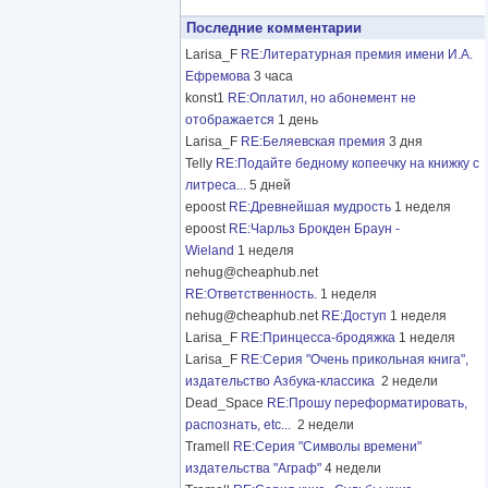
Последние комментарии
Larisa_F
RE:Литературная премия имени И.А.
Ефремова
3 часа
konst1
RE:Оплатил, но абонемент не
отображается
1 день
Larisa_F
RE:Беляевская премия
3 дня
Telly
RE:Подайте бедному копеечку на книжку с
литреса...
5 дней
epoost
RE:Древнейшая мудрость
1 неделя
epoost
RE:Чарльз Брокден Браун -
Wieland
1 неделя
nehug@cheaphub.net
RE:Ответственность.
1 неделя
nehug@cheaphub.net
RE:Доступ
1 неделя
Larisa_F
RE:Принцесса-бродяжка
1 неделя
Larisa_F
RE:Серия "Очень прикольная книга",
издательство Азбука-классика
2 недели
Dead_Space
RE:Прошу переформатировать,
распознать, etc...
2 недели
Tramell
RE:Серия "Символы времени"
издательства "Аграф"
4 недели