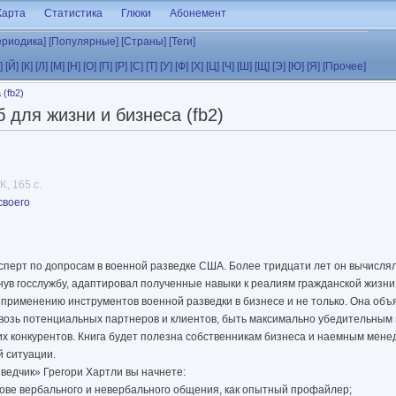
Карта
Статистика
Глюки
Абонемент
ериодика]
[Популярные]
[Страны]
[Теги]
]
[Й]
[К]
[Л]
[М]
[Н]
[О]
[П]
[Р]
[С]
[Т]
[У]
[Ф]
[Х]
[Ц]
[Ч]
[Ш]
[Щ]
[Э]
[Ю]
[Я]
[Прочее]
 (fb2)
 для жизни и бизнеса (fb2)
K, 165 с.
своего
 эксперт по допросам в военной разведке США. Более тридцати лет он вычисл
нув госслужбу, адаптировал полученные навыки к реалиям гражданской жизни
 применению инструментов военной разведки в бизнесе и не только. Она объя
сквозь потенциальных партнеров и клиентов, быть максимально убедительным
их конкурентов. Книга будет полезна собственникам бизнеса и наемным менед
 ситуации.
зведчик» Грегори Хартли вы начнете:
нове вербального и невербального общения, как опытный профайлер;