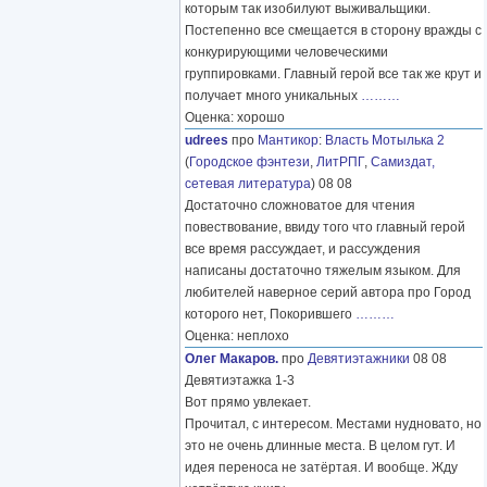
которым так изобилуют выживальщики.
Постепенно все смещается в сторону вражды с
конкурирующими человеческими
группировками. Главный герой все так же крут и
получает много уникальных
………
Оценка: хорошо
udrees
про
Мантикор
:
Власть Мотылька 2
(
Городское фэнтези
,
ЛитРПГ
,
Самиздат,
сетевая литература
) 08 08
Достаточно сложноватое для чтения
повествование, ввиду того что главный герой
все время рассуждает, и рассуждения
написаны достаточно тяжелым языком. Для
любителей наверное серий автора про Город
которого нет, Покорившего
………
Оценка: неплохо
Олег Макаров.
про
Девятиэтажники
08 08
Девятиэтажка 1-3
Вот прямо увлекает.
Прочитал, с интересом. Местами нудновато, но
это не очень длинные места. В целом гут. И
идея переноса не затёртая. И вообще. Жду