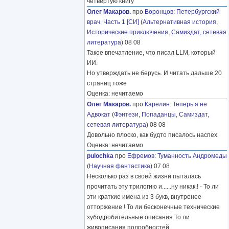
четвёртую книгу
Олег Макаров.
про
Воронцов
:
Петербургский
врач. Часть 1 [СИ]
(
Альтернативная история
,
Исторические приключения
,
Самиздат, сетевая
литература
) 08 08
Такое впечатление, что писал LLM, который
ИИ.
Но утверждать не берусь. И читать дальше 20
страниц тоже
Оценка: нечитаемо
Олег Макаров.
про
Карелин
:
Теперь я не
Адвокат
(
Фэнтези
,
Попаданцы
,
Самиздат,
сетевая литература
) 08 08
Довольно плоско, как будто писалось наспех
Оценка: нечитаемо
pulochka
про
Ефремов
:
Туманность Андромеды
(
Научная фантастика
) 07 08
Несколько раз в своей жизни пыталась
прочитать эту трилогию и......ну никак.! - То ли
эти краткие имена из 3 букв, внутренее
отторжение ! То ли бесконечные технические
зубодробительные описания.То ли
живописания подробностей
………