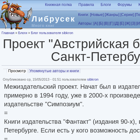
Перейти к основному содержанию
Книжная полка
Правила
Блоги
Форумы
Книги:
[Новые]
[Жанры]
[Серии]
[П
Либрусек
Авторы:
[А]
[Б]
[В]
[Г]
[Д]
[Е]
[Ж]
[З]
[И
Много книг
Вы здесь
Главная
»
Блоги
»
Блог пользователя sibkron
Проект "Австрийская б
Санкт-Петербу
Главные вкладки
Просмотр
(активная вкладка)
Упомянутые авторы и книги
Опубликовано ср, 15/05/2013 - 01:51 пользователем
sibkron
Межиздательский проект. Начат был в издател
примерно в 1994 году, уже в 2000-х произвед
издательстве "Симпозиум".
=
Книги издательства "Фантакт" (издания 90-х),
Петербурге. Если есть у кого возможность до
=