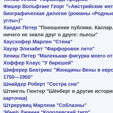
Фишер Вольфганг Георг
"«Австрийские инт
биографическая дилогия (романы «Родные
углы»)"
Хандке Петер
"Поношение публики. Каспар.
ничего не знали друг о друге: пьесы"
Хаусхофер Марлен
"Стена"
Хауэр Элизабет
"Фарфоровое лето"
Хениш Петер
"Маленькая фигурка моего от
Хоффер Клаус
"У бирешей"
Шиферер Беатрикс
"Женщины Вены в евро
1750—1950"
Шнайдер Роберт
"Сестра сна"
Штингль Гюнтер "Шёнберг и другие истор
карточка)
Штрерувиц Марлена
"Соблазны"
Эбнер Джинни
"Королевский тигр"