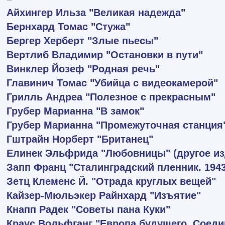
Айхингер Ильза
"Великая надежда"
Бернхард Томас
"Стужа"
Бергер Херберт
"Злые пьесы"
Вертлиб Владимир
"Остановки в пути"
Винклер Йозеф
"Родная речь"
Главинич Томас
"Убийца с видеокамерой"
Грилль Андреа
"Полезное с прекрасным"
Грубер Марианна
"В замок"
Грубер Марианна
"Промежуточная станция
Гштрайн Норберт
"Британец"
Елинек Эльфрида
"Любовницы" (другое из
Запп Франц
"Сталинградский пленник. 194
Зетц Клеменс Й.
"Отрада круглых вещей"
Кайзер-Мюльэкер Райнхард
"Изъятие"
Кнапп Радек
"Советы пана Куки"
Краус Вольфганг
"Европа будущего. Соеди