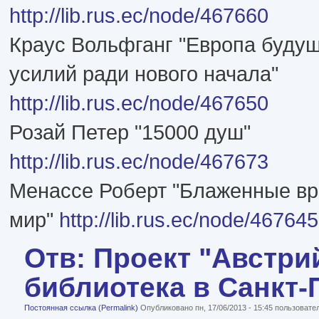
http://lib.rus.ec/node/467660
Краус Вольфганг "Европа буду
усилий ради нового начала"
http://lib.rus.ec/node/467650
Розай Петер "15000 душ"
http://lib.rus.ec/node/467673
Менассе Роберт "Блаженные вр
мир"
http://lib.rus.ec/node/467645
Отв: Проект "Австри
библиотека в Санкт-
Постоянная ссылка (Permalink)
Опубликовано пн, 17/06/2013 - 15:45 пользоват