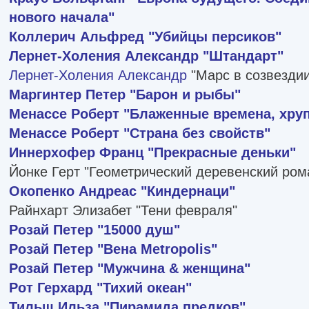
нового начала"
Коллерич Альфред
"Убийцы персиков"
Лернет-Холения Александр
"Штандарт"
Лернет-Холения Александр
"Марс в созвезди
Маргинтер Петер
"Барон и рыбы"
Менассе Роберт
"Блаженные времена, хру
Менассе Роберт
"Страна без свойств"
Иннерхофер Франц
"Прекрасные деньки"
Йонке Герт "Геометрический деревенский ром
Окопенко Андреас
"Киндернаци"
Райнхарт Элизабет "Тени февраля"
Розай Петер
"15000 душ"
Розай Петер
"Вена Metropolis"
Розай Петер
"Мужчина & женщина"
Рот Герхард
"Тихий океан"
Тильш Ильза
"Пирамида предков"