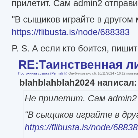
прилетит. Сам admin2 отправи
"В сыщиков играйте в другом 
https://flibusta.is/node/688383
P. S. А если кто боится, пиши
RE:Таинственная л
Постоянная ссылка (Permalink)
Опубликовано сб, 16/11/2024 - 10:12 польз
blahblahblah2024 написал:
Не прилетит. Сам admin2
"В сыщиков играйте в дру
https://flibusta.is/node/6883