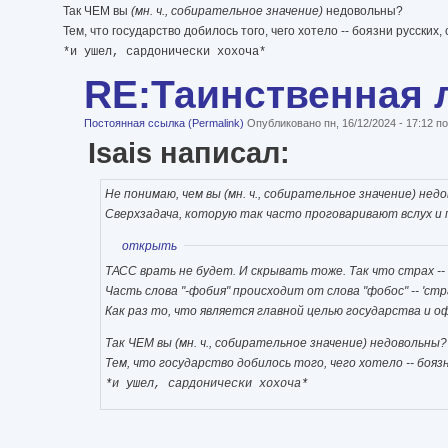
Так ЧЕМ вы
(мн. ч., собирательное значение)
недовольны?
Тем, что государство добилось того, чего хотело -- боязни ру
*и ушел, сардонически хохоча*
RE:Таинственная 
Постоянная ссылка (Permalink)
Опубликовано пн, 16/12/2024 - 17:12 
Isais написал:
Не понимаю, чем вы
(мн. ч., собирательное значение)
недо
Сверхзадача, которую так часто проговаривают вслух и п
Показать
открыть
ТАСС врать не будет. И скрывать тоже. Так что страх --
Часть слова "-фобия" происходит от слова "фобос" -- 'стра
Как раз то, что является главной целью государства и
Так ЧЕМ вы
(мн. ч., собирательное значение)
недовольны?
Тем, что государство добилось того, чего хотело -- б
*и ушел, сардонически хохоча*