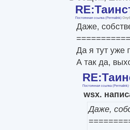
RE:Таинс
Постоянная ссылка (Permalink)
Опубл
Даже, собств
==========
Да я тут уже 
А так да, вых
RE:Таин
Постоянная ссылка (Permalink)
wsx. напис
Даже, соб
========