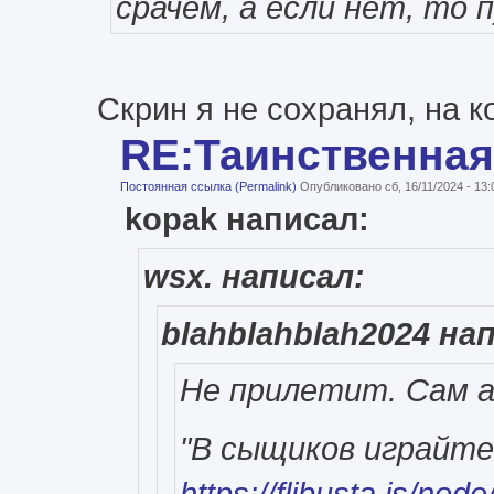
срачем, а если нет, то
Скрин я не сохранял, на к
RE:Таинственная
Постоянная ссылка (Permalink)
Опубликовано сб, 16/11/2024 - 13
kopak написал:
wsx. написал:
blahblahblah2024 на
Не прилетит. Сам a
"В сыщиков играйте
https://flibusta.is/nod