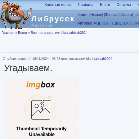
Перейти к основному содержанию
Книжная полка
Правила
Блоги
Форумы
Книги:
[Новые]
[Жанры]
[Серии]
[П
Либрусек
Авторы:
[А]
[Б]
[В]
[Г]
[Д]
[Е]
[Ж]
[З]
[И
Много книг
Вы здесь
Главная
»
Блоги
»
Блог пользователя blahblahblah2024
Опубликовано сб, 16/11/2024 - 08:28 пользователем
blahblahblah2024
Угадываем.