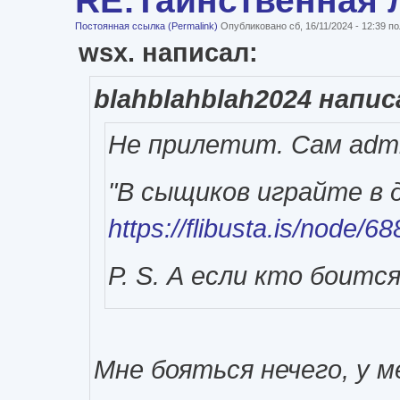
Постоянная ссылка (Permalink)
Опубликовано сб, 16/11/2024 - 12:39 
wsx. написал:
blahblahblah2024 напис
Не прилетит. Сам admi
"В сыщиков играйте в 
https://flibusta.is/node/6
P. S. А если кто боитс
Мне бояться нечего, у 