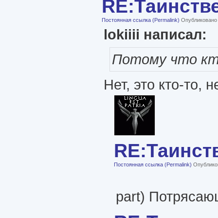
RE:Таинств
Постоянная ссылка (Permalink)
Опубликовано п
lokiiii написал:
Потому что кто
Нет, это кто-то,
RE:Таинст
Постоянная ссылка (Permalink)
Опубликов
part) Потрясаю