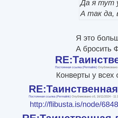
Да я тут 
А так да,
Я это больш
А бросить Ф
RE:Таинств
Постоянная ссылка (Permalink)
Опубликовано с
Конверты у всех 
RE:Таинственная
Постоянная ссылка (Permalink)
Опубликовано сб, 16/11/2024 - 11
http://flibusta.is/node
RE:Таинственная 