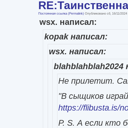
RE:Таинственн
Постоянная ссылка (Permalink)
Опубликовано сб, 16/11/2024
wsx. написал:
kopak написал:
wsx. написал:
blahblahblah2024 
Не прилетит. Са
"В сыщиков играй
https://flibusta.is
P. S. А если кто