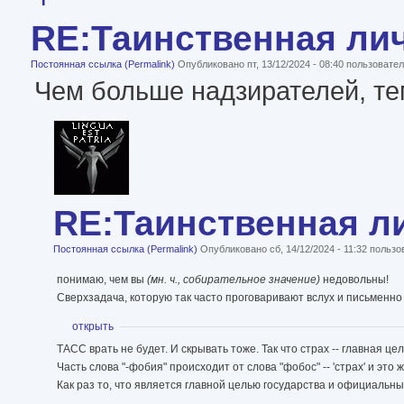
RE:Таинственная ли
Постоянная ссылка (Permalink)
Опубликовано пт, 13/12/2024 - 08:40 пользоват
Чем больше надзирателей, те
RE:Таинственная л
Постоянная ссылка (Permalink)
Опубликовано сб, 14/12/2024 - 11:32 польз
понимаю, чем вы
(мн. ч., собирательное значение)
недовольны!
Сверхзадача, которую так часто проговаривают вслух и письменно
Показать
открыть
ТАСС врать не будет. И скрывать тоже. Так что страх -- главная це
Часть слова "-фобия" происходит от слова "фобос" -- 'страх' и это ж
Как раз то, что является главной целью государства и официальн