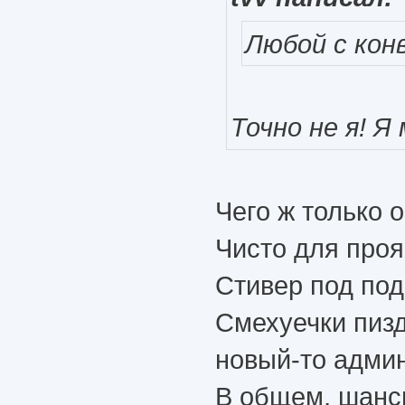
Любой с конв
Точно не я! Я
Чего ж только о
Чисто для проя
Стивер под под
Смехуечки пизд
новый-то админ
В общем, шансы