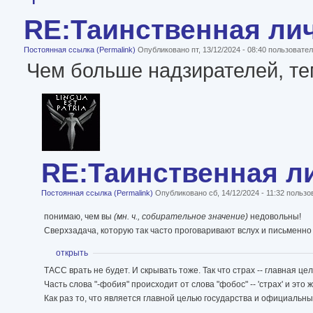
RE:Таинственная ли
Постоянная ссылка (Permalink)
Опубликовано пт, 13/12/2024 - 08:40 пользоват
Чем больше надзирателей, те
RE:Таинственная л
Постоянная ссылка (Permalink)
Опубликовано сб, 14/12/2024 - 11:32 польз
понимаю, чем вы
(мн. ч., собирательное значение)
недовольны!
Сверхзадача, которую так часто проговаривают вслух и письменно
Показать
открыть
ТАСС врать не будет. И скрывать тоже. Так что страх -- главная це
Часть слова "-фобия" происходит от слова "фобос" -- 'страх' и это ж
Как раз то, что является главной целью государства и официальн