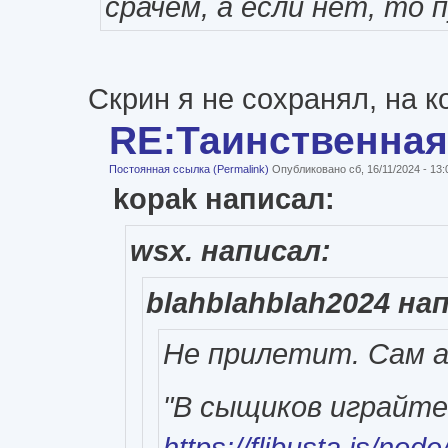
срачем, а если нет, то
Скрин я не сохранял, на к
RE:Таинственная
Постоянная ссылка (Permalink)
Опубликовано сб, 16/11/2024 - 13
kopak написал:
wsx. написал:
blahblahblah2024 на
Не прилетит. Сам a
"В сыщиков играйте
https://flibusta.is/nod