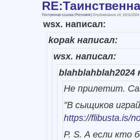
RE:Таинственн
Постоянная ссылка (Permalink)
Опубликовано сб, 16/11/2024
wsx. написал:
kopak написал:
wsx. написал:
blahblahblah2024 
Не прилетит. Са
"В сыщиков играй
https://flibusta.is
P. S. А если кто