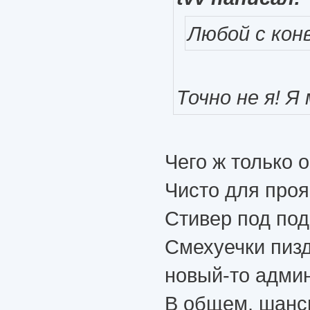
Любой с конв
Точно не я! Я
Чего ж только о
Чисто для проя
Стивер под под
Смехуечки пизд
новый-то админ
В общем, шансы