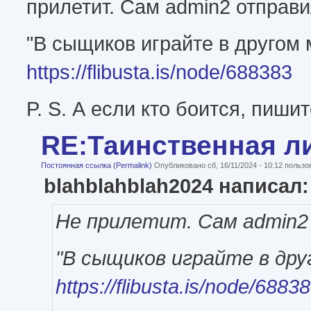
прилетит. Сам admin2 отправи
"В сыщиков играйте в другом 
https://flibusta.is/node/688383
P. S. А если кто боится, пиши
RE:Таинственная л
Постоянная ссылка (Permalink)
Опубликовано сб, 16/11/2024 - 10:12 польз
blahblahblah2024 написал:
Не прилетит. Сам admin2
"В сыщиков играйте в дру
https://flibusta.is/node/6883