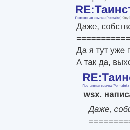
RE:Таинс
Постоянная ссылка (Permalink)
Опубл
Даже, собств
==========
Да я тут уже 
А так да, вых
RE:Таин
Постоянная ссылка (Permalink)
wsx. напис
Даже, соб
========