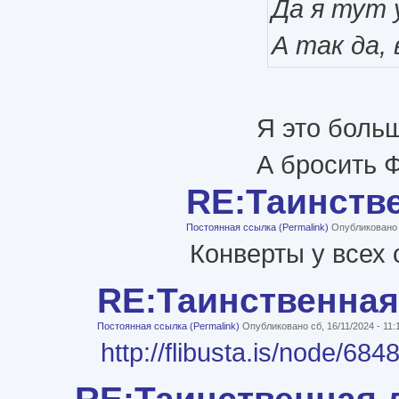
Да я тут 
А так да,
Я это больш
А бросить Ф
RE:Таинств
Постоянная ссылка (Permalink)
Опубликовано с
Конверты у всех 
RE:Таинственная
Постоянная ссылка (Permalink)
Опубликовано сб, 16/11/2024 - 11
http://flibusta.is/node
RE:Таинственная 