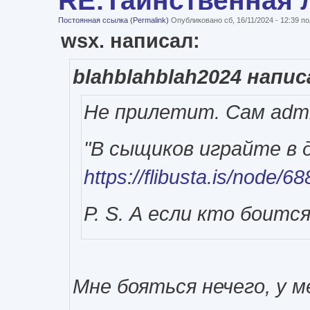
Постоянная ссылка (Permalink)
Опубликовано сб, 16/11/2024 - 12:39 
wsx. написал:
blahblahblah2024 напис
Не прилетит. Сам admi
"В сыщиков играйте в 
https://flibusta.is/node/6
P. S. А если кто боитс
Мне бояться нечего, у 