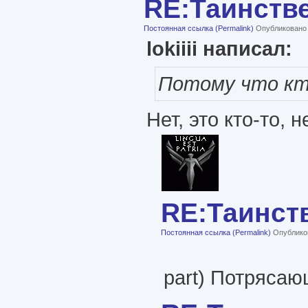
RE:Таинств
Постоянная ссылка (Permalink)
Опубликовано п
lokiiii написал:
Потому что кто
Нет, это кто-то,
RE:Таинст
Постоянная ссылка (Permalink)
Опубликов
part) Потрясаю