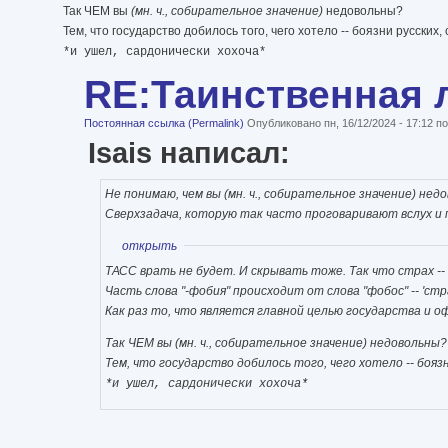
Так ЧЕМ вы
(мн. ч., собирательное значение)
недовольны?
Тем, что государство добилось того, чего хотело -- боязни ру
*и ушел, сардонически хохоча*
RE:Таинственная 
Постоянная ссылка (Permalink)
Опубликовано пн, 16/12/2024 - 17:12 
Isais написал:
Не понимаю, чем вы
(мн. ч., собирательное значение)
недо
Сверхзадача, которую так часто проговаривают вслух и п
Показать
открыть
ТАСС врать не будет. И скрывать тоже. Так что страх --
Часть слова "-фобия" происходит от слова "фобос" -- 'стра
Как раз то, что является главной целью государства и
Так ЧЕМ вы
(мн. ч., собирательное значение)
недовольны?
Тем, что государство добилось того, чего хотело -- б
*и ушел, сардонически хохоча*