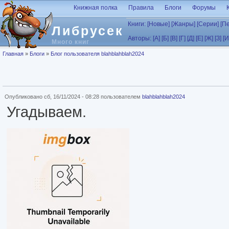
Перейти к основному содержанию
Книжная полка
Правила
Блоги
Форумы
Книги:
[Новые]
[Жанры]
[Серии]
[П
Либрусек
Авторы:
[А]
[Б]
[В]
[Г]
[Д]
[Е]
[Ж]
[З]
[И
Много книг
Вы здесь
Главная
»
Блоги
»
Блог пользователя blahblahblah2024
Опубликовано сб, 16/11/2024 - 08:28 пользователем
blahblahblah2024
Угадываем.