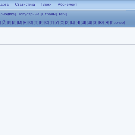
Карта
Статистика
Глюки
Абонемент
ериодика]
[Популярные]
[Страны]
[Теги]
]
[Й]
[К]
[Л]
[М]
[Н]
[О]
[П]
[Р]
[С]
[Т]
[У]
[Ф]
[Х]
[Ц]
[Ч]
[Ш]
[Щ]
[Э]
[Ю]
[Я]
[Прочее]