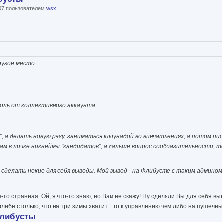
:07 пользователем
wsx.
ругое место:
ароль от коллективного аккаунта.
", а делать новую регу, заниматься клоунадой во впечатлениях, а потом п
Вам в личке никнеймы "кандидатов", а дальше вопрос сообразительности, 
абы сделать некие для себя выводы. Мой вывод - на Флибусте с таким админ
кая-то странная: Ой, я что-то знаю, но Вам не скажу! Ну сделали Вы для себя
 флибе столько, что на три зимы хватит. Его к управлению чем либо на пушеч
Флибусты