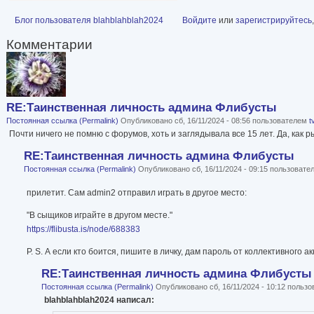
Блог пользователя blahblahblah2024
Войдите
или
зарегистрируйтесь
Комментарии
RE:Таинственная личность админа Флибусты
Постоянная ссылка (Permalink)
Опубликовано сб, 16/11/2024 - 08:56 пользователем
t
Почти ничего не помню с форумов, хоть и заглядывала все 15 лет. Да, как р
RE:Таинственная личность админа Флибусты
Постоянная ссылка (Permalink)
Опубликовано сб, 16/11/2024 - 09:15 пользоват
прилетит. Сам admin2 отправил играть в другое место:
"В сыщиков играйте в другом месте."
https://flibusta.is/node/688383
P. S. А если кто боится, пишите в личку, дам пароль от коллективного ак
RE:Таинственная личность админа Флибусты
Постоянная ссылка (Permalink)
Опубликовано сб, 16/11/2024 - 10:12 польз
blahblahblah2024 написал: