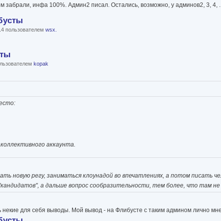
забрали, инфа 100%. Админ2 писал. Остались, возможно, у админов2, 3, 4, ...
бусты
:14 пользователем
wsx.
сты
пользователем
kopak
есто:
т коллективного аккаунта.
елать новую регу, заниматься клоунадой во впечатлениях, а потом писать ч
"кандидатов", а дальше вопрос сообразительности, тем более, что там н
ть некие для себя выводы. Мой вывод - на Флибусте с таким админом лично мн
бусты