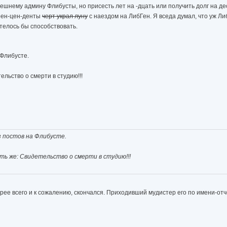
ешнему админу Флибусты, но присесть лет на -дцать или получить долг на де
прен-цен-денты
черт украл луну
с наездом на ЛибГен. Я вседа думал, что уж Либ
отелось бы способствовать.
 Флибусте.
ельство о смерти в студию!!!
з постов на Флибусте.
ать же: Свидетельство о смерти в студию!!!
ее всего и к сожалению, скончался. Приходивший мудистер его по имени-отчест