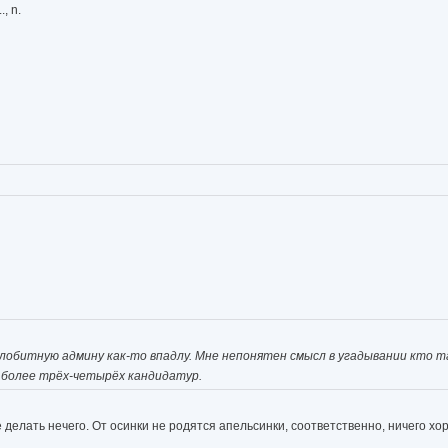
, n.
елобитную админу как-то впадлу. Мне непонятен смысл в угадывании кто та
е более трёх-четырёх кандидатур.
е делать нечего. От осинки не родятся апельсинки, соответственно, ничего хо