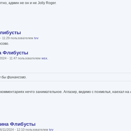
тно, админ не он и не Jolly Roger.
Флибусты
 - 11:29 пользователем
tvv
сово.
на Флибусты
2024 - 11:47 пользователем
wsx.
 бы финансово.
в комментариях нечто занимательное. Аглазир, видимо с похмелья, наехал на
мина Флибусты
6/11/2024 - 12:10 пользователем
tvv