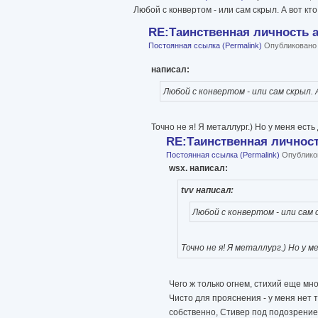
Любой с конвертом - или сам скрыл. А вот кто
RE:Таинственная личность
Постоянная ссылка (Permalink)
Опубликовано с
написал:
Любой с конвертом - или сам скрыл. А
Точно не я! Я металлург.) Но у меня есть
RE:Таинственная личнос
Постоянная ссылка (Permalink)
Опубликов
wsx. написал:
tvv написал:
Любой с конвертом - или сам с
Точно не я! Я металлург.) Но у 
Чего ж только огнем, стихий еще мног
Чисто для прояснения - у меня нет 
собственно, Стивер под подозрением