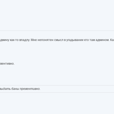
ину как-то впадлу. Мне непонятен смысл в угадывании кто там админом. Как бу
евентивно.
 выдать баны превентивно.