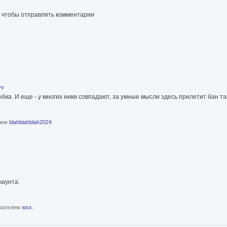
, чтобы отправлять комментарии
vv
ыбка. И еще - у многих ники совпадают, за умные мысли здесь прилетит бан та
елем
blahblahblah2024
каунта.
ователем
wsx.