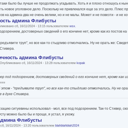
таки было бы лучше не продолжать угадывать. Хоть я и плохо отношусь к нын
ть новое уголовное дело. Поскольку не привлекался еще за это дело. Плюс 
в на админа-два не очень велики, но и не малы. Может и не повезти - и не х
ность админа Флибусты
иковано сб, 16/11/2024 - 13:15 пользователем
wsx.
одозрением, достоверных сведений о его кончине нет, кроме как из постов на
"предъявите труп", но все как-то стыдливо отмолчались. Ну не орать же: Свидет
 Стивера.
личность админа Флибусты
Опубликовано сб, 16/11/2024 - 13:28 пользователем
kopak
ер под подозрением, достоверных сведений о его кончине нет, кроме как и
===
б этом - "предъявите труп", но все как-то стыдливо отмолчались. Ну не ор
е в духе Стивера.
зацию ситуевины использовал - мол, все под подозрением. Так-то Стивер, скор
сту можно было бы и проще, я устал, я ухожу.
 админа Флибусты
б, 16/11/2024 - 13:20 пользователем
blahblahblah2024