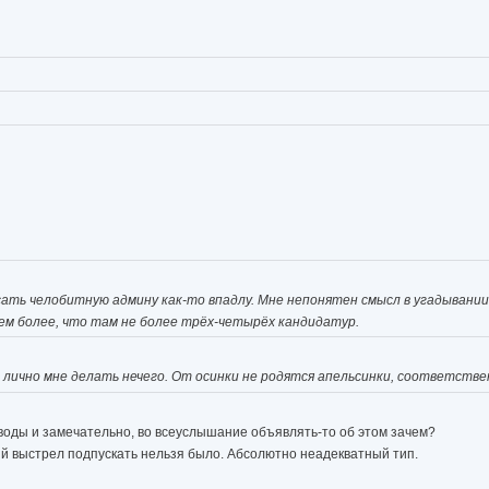
исать челобитную админу как-то впадлу. Мне непонятен смысл в угадывании
тем более, что там не более трёх-четырёх кандидатур.
ом лично мне делать нечего. От осинки не родятся апельсинки, соответстве
 выводы и замечательно, во всеуслышание объявлять-то об этом зачем?
ный выстрел подпускать нельзя было. Абсолютно неадекватный тип.