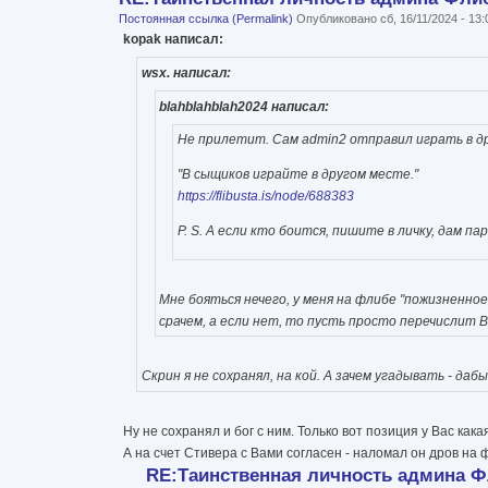
Постоянная ссылка (Permalink)
Опубликовано сб, 16/11/2024 - 13
kopak написал:
wsx. написал:
blahblahblah2024 написал:
Не прилетит. Сам admin2 отправил играть в д
"В сыщиков играйте в другом месте."
https://flibusta.is/node/688383
P. S. А если кто боится, пишите в личку, дам п
Мне бояться нечего, у меня на флибе "пожизненное
срачем, а если нет, то пусть просто перечислит 
Скрин я не сохранял, на кой. А зачем угадывать - д
Ну не сохранял и бог с ним. Только вот позиция у Вас ка
А на счет Стивера с Вами согласен - наломал он дров на
RE:Таинственная личность админа 