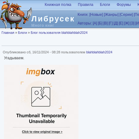
Перейти к основному содержанию
Книжная полка
Правила
Блоги
Форумы
Книги:
[Новые]
[Жанры]
[Серии]
[П
Либрусек
Авторы:
[А]
[Б]
[В]
[Г]
[Д]
[Е]
[Ж]
[З]
[И
Много книг
Вы здесь
Главная
»
Блоги
»
Блог пользователя blahblahblah2024
Опубликовано сб, 16/11/2024 - 08:28 пользователем
blahblahblah2024
Угадываем.