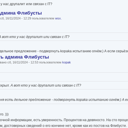
 у нас друпалит или связан с IT?
 админа Флибусты
б, 16/11/2024 - 12:29 пользователем
wsx.
 вот кто у нас друпалит или связан с IT?
 дельное предложение - подвергнуть kopakа испытанию огнём.) А если серьёзно,
ть админа Флибусты
ано сб, 16/11/2024 - 12:53 пользователем
kopak
крыл. А вот кто у нас друпалит или связан с IT?
меня есть дельное предложение - подвергнуть kopakа испытанию огнём.) А есл
о. )))
точной информации, есть уверенность. Процентов на девяносто. На сто проце
, достоверных сведений о его кончине нет, кроме как из постов на Флибусте.