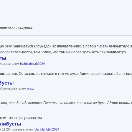
ективного аккаунта.
ю регу, заниматься клоунадой во впечатлениях, а потом писать челобитную адм
сообразительности, тем более, что там не более трёх-четырёх кандидатур.
сты
пользователем
blahblahblah2024
гадывается. Остальные отвечали в том же духе. Админ решил выдать баны пр
бусты
:05 пользователем
wsx.
явил, что догадывается. Остальные отвечали в том же духе. Админ решил
рсом точно фигурировали.
Флибусты
 - 11:28 пользователем
blahblahblah2024