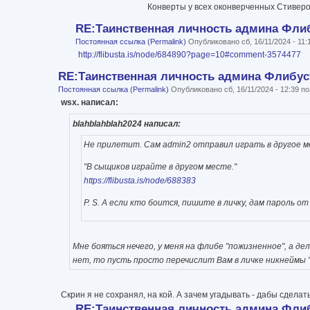
Конверты у всех оконверченных Стивером 
RE:Таинственная личность админа Фли
Постоянная ссылка (Permalink)
Опубликовано сб, 16/11/2024 - 11
http://flibusta.is/node/684890?page=10#comment-3574477
RE:Таинственная личность админа Флибу
Постоянная ссылка (Permalink)
Опубликовано сб, 16/11/2024 - 12:39 
wsx. написал:
blahblahblah2024 написал:
Не прилетит. Сам admin2 отправил играть в другое м
"В сыщиков играйте в другом месте."
https://flibusta.is/node/688383
P. S. А если кто боится, пишите в личку, дам пароль о
Мне бояться нечего, у меня на флибе "пожизненное", а д
нет, то пусть просто перечислит Вам в личке никнеймы 
Скрин я не сохранял, на кой. А зачем угадывать - дабы сдела
RE:Таинственная личность админа Фли