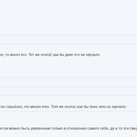
 то много кто. Тот же vconst, как бы дико это ни звучало.
и серьёзно, то много кто. Тот же vconst, как бы дико это ни звучало.
нтов можно быть уверенным только в отношении самого себя, да и то эти свед