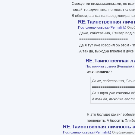
Смехуечки пиздахахоньками, но все-
новый-то админ вполне может слови
В общем, шансы на наезд копирапсто
RE:Таинственная лич
Постоянная ссылка (Permalink)
Опубл
Даже, собственно, Стивер под п
=======================
Да я тут уже говорил об этом - 
А так да, выходка вполне в духе
RE:Таинственная 
Постоянная ссылка (Permalink)
wsx. написал:
Даже, собственно, Стив
====================
Да я тут уже говорил о
А так да, выходка вполн
Я это больше как гиперболи
проверить. А бросить Флибу
RE:Таинственная личность
Постоянная ссылка (Permalink)
Опубликовано с