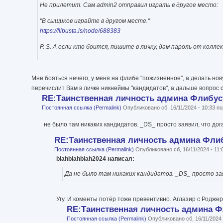
Не прилетит. Сам admin2 отправил играть в другое место:
"В сыщиков играйте в другом месте."
https://flibusta.is/node/688383
P. S. А если кто боится, пишите в личку, дам пароль от колл
Мне бояться нечего, у меня на флибе "пожизненное", а делать нову
перечислит Вам в личке никнеймы "кандидатов", а дальше вопрос 
RE:Таинственная личность админа Флибу
Постоянная ссылка (Permalink)
Опубликовано сб, 16/11/2024 - 10:33 
не было там никаких кандидатов. _DS_ просто заявил, что до
RE:Таинственная личность админа Фли
Постоянная ссылка (Permalink)
Опубликовано сб, 16/11/2024 - 11
blahblahblah2024 написал:
Да не было там никаких кандидатов. _DS_ просто за
Угу. И коменты потёр тоже превентивно. Аглазир с Родже
RE:Таинственная личность админа 
Постоянная ссылка (Permalink)
Опубликовано сб, 16/11/2024