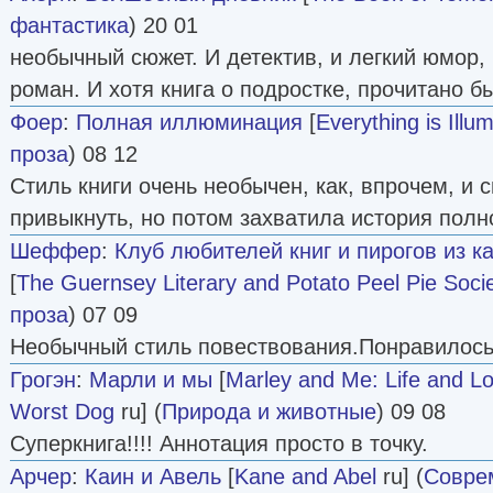
фантастика
) 20 01
необычный сюжет. И детектив, и легкий юмор,
роман. И хотя книга о подростке, прочитано б
Фоер
:
Полная иллюминация
[
Everything is Illu
проза
) 08 12
Стиль книги очень необычен, как, впрочем, и 
привыкнуть, но потом захватила история полн
Шеффер
:
Клуб любителей книг и пирогов из 
[
The Guernsey Literary and Potato Peel Pie Soci
проза
) 07 09
Необычный стиль повествования.Понравилось
Грогэн
:
Марли и мы
[
Marley and Me: Life and Lo
Worst Dog
ru] (
Природа и животные
) 09 08
Суперкнига!!!! Аннотация просто в точку.
Арчер
:
Каин и Авель
[
Kane and Abel
ru] (
Совре