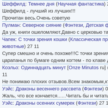
Шеффилд
:
Темнее дня
(
Научная фантастика
)
Шеффилд - лучший из лучших!!!
Прочитан весь.Очень советую
Пулман
:
Северное сияние
(
Фэнтези
,
Детская 
Да уж, книги ошеломляют.Давно с церковью так
Чапек
:
С точки зрения кошки
(
Классическая пр
животные
) 27 11
Супер смешно и очень похоже!!!С точки зрени
царапанья по бумаге одним когтем - по клаве 
Коэльо
:
Одиннадцать минут
[
Onze Minutos
ru] 
11
Не понимаю плохих отзывов.Всем знакомым,кт
Уэйс
:
Драконы весеннего рассвета
(
Фэнтези
) 
Жаль, что все кончается......Читать бы и читать
Уэйс
:
Драконы осенних сумерек
(
Фэнтези
) 27 