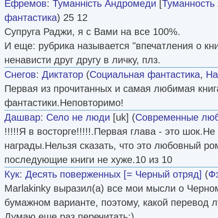
Ефремов
:
Туманність Андромеди
[
Туманность
фантастика
) 25 12
Супруга Раджи, я с Вами на все 100%.
И еще: рубрика называется "впечатления о кн
ненависти друг другу в личку, плз.
Снегов
:
Диктатор
(
Социальная фантастика
,
На
Первая из прочитанных и самая любимая книг
фантастики.Неповторимо!
Дашвар
:
Село не люди
[uk] (
Современные лю
!!!!!Я в восторге!!!!!.Первая глава - это шок.Н
награды.Нельзя сказать, что это любовный ро
последующие книги не хуже.10 из 10
Кук
:
Десять поверженных [= Черный отряд]
(
Ф
Marlakinky выразил(а) все мои мысли о Черно
бумажном варианте, поэтому, какой перевод л
Думаю еще раз перечитать;)