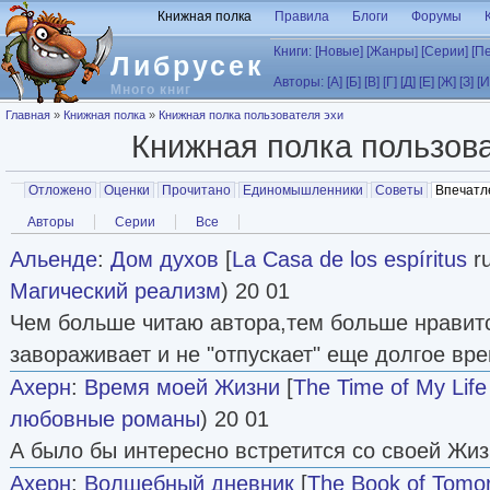
Перейти к основному содержанию
Книжная полка
Правила
Блоги
Форумы
Книги:
[Новые]
[Жанры]
[Серии]
[П
Либрусек
Авторы:
[А]
[Б]
[В]
[Г]
[Д]
[Е]
[Ж]
[З]
[И
Много книг
Вы здесь
Главная
»
Книжная полка
»
Книжная полка пользователя эхи
Книжная полка пользов
Главные вкладки
Отложено
Оценки
Прочитано
Единомышленники
Советы
Впечатл
Вторичные вкладки
Авторы
Серии
Все
Альенде
:
Дом духов
[
La Casa de los espíritus
ru
Магический реализм
) 20 01
Чем больше читаю автора,тем больше нравитс
завораживает и не "отпускает" еще долгое вре
Ахерн
:
Время моей Жизни
[
The Time of My Life
любовные романы
) 20 01
А было бы интересно встретится со своей Жи
Ахерн
:
Волшебный дневник
[
The Book of Tomo