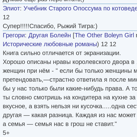
Элиот
:
Учебник Старого Опоссума по котовед
12
Супер!!!!!Спасибо, Рыжий Тигра:)
Грегори
:
Другая Болейн
[
The Other Boleyn Girl
r
Исторические любовные романы
) 12 12
Книга сильно отличается от экранизации.
Хорошо описаны нравы королевского двора в 1
женщин при нём - " если бы только женщины м
претендовать,—страстно ответила я после м
бы у нас только были какие-нибудь права. А 
ты словно смотришь на кондитера на кухне за 
вкусное, а взять нельзя ни кусочка.....одна с
другая — какая разница. Каждая из нас может
а семья — семья нас в грош не ставит."
5+