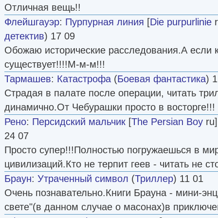
Отличная вещь!!
Флейшгауэр
:
Пурпурная линия
[
Die purpurlinie
r
детектив
) 17 09
Обожаю исторические расследования.А если 
существует!!!!М-м-м!!!
Тармашев
:
Катастрофа
(
Боевая фантастика
) 
Страдая в палате после операции, читать три
динамично.От Чебурашки просто в восторге!!!
Рено
:
Персидский мальчик
[
The Persian Boy
ru]
24 07
Просто супер!!!Полностью погружаешься в ми
цивилизаций.Кто не терпит геев - читать не ст
Браун
:
Утраченный символ
(
Триллер
) 11 01
Очень познавательно.Книги Брауна - мини-энц
свете"(в данном случае о масонах)в приключе