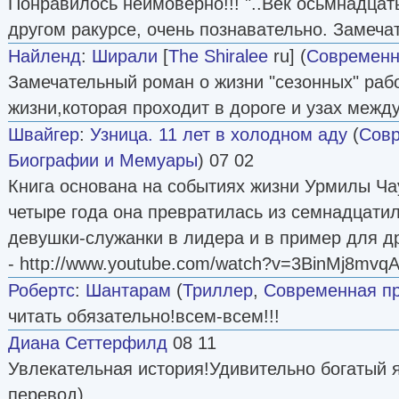
Понравилось неимоверно!!! "..Век осьмнадцат
другом ракурсе, очень познавательно. Замеча
Найленд
:
Ширали
[
The Shiralee
ru] (
Современн
Замечательный роман о жизни "сезонных" рабо
жизни,которая проходит в дороге и узах межд
Швайгер
:
Узница. 11 лет в холодном аду
(
Совр
Биографии и Мемуары
) 07 02
Книга основана на событиях жизни Урмилы Ча
четыре года она превратилась из семнадцати
девушки-служанки в лидера и в пример для 
- http://www.youtube.com/watch?v=3BinMj8mvqA
Робертс
:
Шантарам
(
Триллер
,
Современная п
читать обязательно!всем-всем!!!
Диана Сеттерфилд
08 11
Увлекательная история!Удивительно богатый 
перевод).