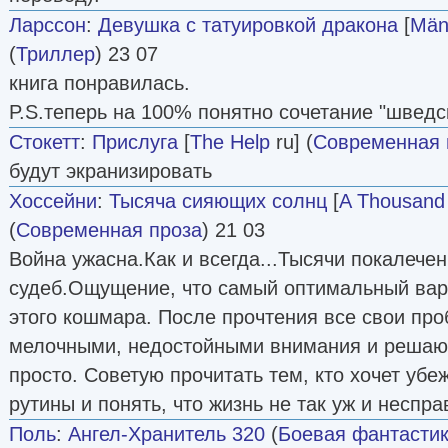
Ларссон
:
Девушка с татуировкой дракона
[
Män
(
Триллер
) 23 07
книга понравилась.
P.S.теперь на 100% понятно сочетание "шведск
Стокетт
:
Прислуга
[
The Help
ru] (
Современная 
будут экранизировать
Хоссейни
:
Тысяча сияющих солнц
[
A Thousand
(
Современная проза
) 21 03
Война ужасна.Как и всегда...Тысячи покалече
судеб.Ощущение, что самый оптимальный вари
этого кошмара. После прочтения все свои пр
мелочными, недостойными внимания и решаю
просто. Советую прочитать тем, кто хочет убе
рутины и понять, что жизнь не так уж и неспр
Поль
:
Ангел-Хранитель 320
(
Боевая фантасти