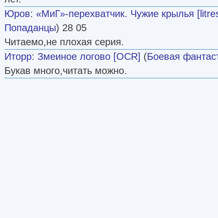
Юров
:
«МиГ»-перехватчик. Чужие крылья [litre
Попаданцы
) 28 05
Читаемо,не плохая серия.
Иторр
:
Змеиное логово [OCR]
(
Боевая фантас
Букав много,читать можно.