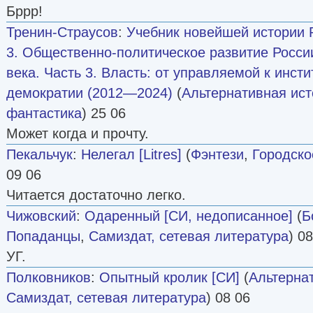
Бррр!
Тренин-Страусов
:
Учебник новейшей истории Р
3. Общественно-политическое развитие Росси
века. Часть 3. Власть: от управляемой к инст
демократии (2012—2024)
(
Альтернативная ис
фантастика
) 25 06
Может когда и прочту.
Пекальчук
:
Нелегал [Litres]
(
Фэнтези
,
Городско
09 06
Читается достаточно легко.
Чижовский
:
Одаренный [СИ, недописанное]
(
Б
Попаданцы
,
Самиздат, сетевая литература
) 0
УГ.
Полковников
:
Опытный кролик [СИ]
(
Альтерна
Самиздат, сетевая литература
) 08 06