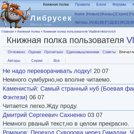
Перейти к основному содержанию
Книжная полка
Правила
Блоги
Форумы
Книги:
[Новые]
[Жанры]
[Серии]
[П
Либрусек
Авторы:
[А]
[Б]
[В]
[Г]
[Д]
[Е]
[Ж]
[З]
[И
Много книг
Вы здесь
Главная
»
Книжная полка
»
Книжная полка пользователя Vladimirviktorovich
Книжная полка пользователя
V
Главные вкладки
Отложено
Оценки
Прочитано
Единомышленники
Советы
Впечатл
Вторичные вкладки
Авторы
Серии
Все
Не надо переворачивать лодку!
20 07
Немного сумбурно,но вполне читаемо.
Каменистый
:
Самый странный нуб
(
Боевая фа
Фэнтези
) 06 07
Читается легко.Жду проду.
Дмитрий Сергеевич Сахненко
03 07
Немного рваный текст,но в целом прекрасно.
Романов
:
Переход Суворова через Гималаи. Ч