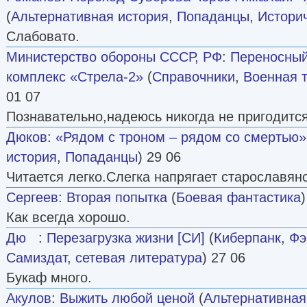
(
Альтернативная история
,
Попаданцы
,
Истори
Слабовато.
Министерство обороны СССР, РФ
:
Переносный
комплекс «Стрела-2»
(
Справочники
,
Военная 
01 07
Познавательно,надеюсь никогда не пригодится
Дюков
:
«Рядом с троном – рядом со смертью» [
история
,
Попаданцы
) 29 06
Читается легко.Слегка напрягает старославян
Сергеев
:
Вторая попытка
(
Боевая фантастика
)
Как всегда хорошо.
Дю
:
Перезагрузка жизни [СИ]
(
Киберпанк
,
Фэ
Самиздат, сетевая литература
) 27 06
Букаф много.
Акулов
:
Выжить любой ценой
(
Альтернативная