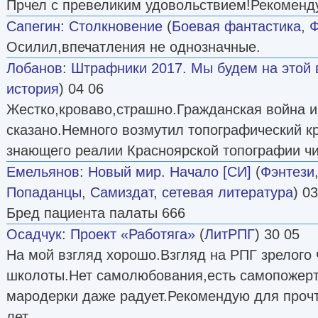
Прчел с превеликим удовольствием!Рекоменд
Сапегин
:
Столкновение
(
Боевая фантастика
,
Ф
Осилил,впечатления не однозначные.
Лобанов
:
Штрафники 2017. Мы будем на этой 
история
) 04 06
Жестко,кроваво,страшно.Гражданская война и
сказано.Немного возмутил топографический к
знающего реалии Красноярской топографии чи
Емельянов
:
Новый мир. Начало [СИ]
(
Фэнтези
Попаданцы
,
Самиздат, сетевая литература
) 0
Бред пациента палаты 666
Осадчук
:
Проект «Работяга»
(
ЛитРПГ
) 30 05
На мой взгляд хорошо.Взгляд на РПГ зрелого 
школоты.Нет самолюбования,есть самопожерт
мародерки даже радует.Рекомендую для проч
лет.