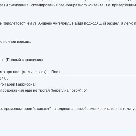
а) и скачивания / складирования разнообразного контента (т.е. приверженцы
фиолетово" чем ув. Андрею Ангелову... Найдя подходящий раздел, я легко при
е полной версии..
нт.. (Полный справочник)
ро нас.. (жаль не всех).. - Пока.......
 27 05
го Гарри Гаррисона!
 продолжения еще не трогал (берегу на потом).. :-)
со временем герои "оживают" - внедряются в воображение читателя и текст у