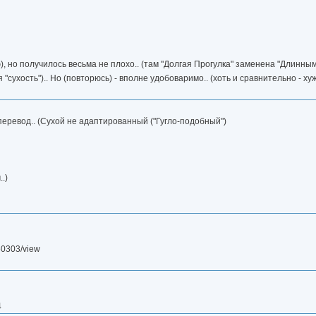
), но получилось весьма не плохо.. (там "Долгая Прогулка" заменена "Длинным
ухость").. Но (повторюсь) - вполне удобоваримо.. (хоть и сравнительно - хуже)
перевод.. (Сухой не адаптированный ("Гугло-подобный")
.)
/60303/view
4