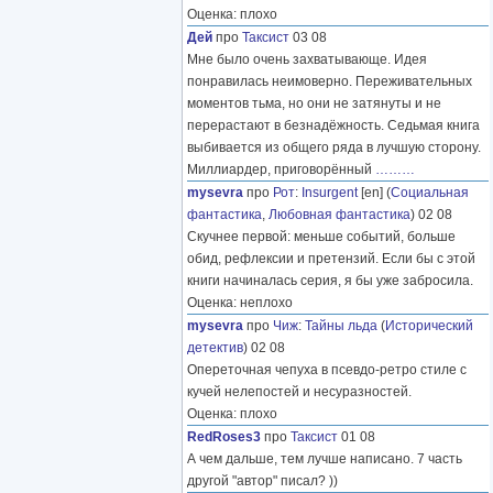
Оценка: плохо
Дей
про
Таксист
03 08
Мне было очень захватывающе. Идея
понравилась неимоверно. Переживательных
моментов тьма, но они не затянуты и не
перерастают в безнадёжность. Седьмая книга
выбивается из общего ряда в лучшую сторону.
Миллиардер, приговорённый
………
mysevra
про
Рот
:
Insurgent
[en] (
Социальная
фантастика
,
Любовная фантастика
) 02 08
Скучнее первой: меньше событий, больше
обид, рефлексии и претензий. Если бы с этой
книги начиналась серия, я бы уже забросила.
Оценка: неплохо
mysevra
про
Чиж
:
Тайны льда
(
Исторический
детектив
) 02 08
Опереточная чепуха в псевдо-ретро стиле с
кучей нелепостей и несуразностей.
Оценка: плохо
RedRoses3
про
Таксист
01 08
А чем дальше, тем лучше написано. 7 часть
другой "автор" писал? ))