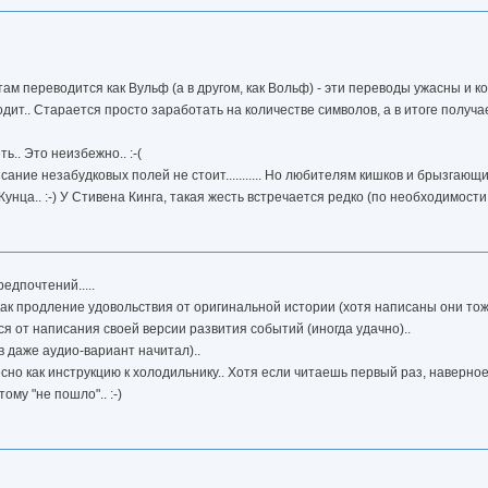
ам переводится как Вульф (а в другом, как Вольф) - эти переводы ужасны и ко
одит.. Старается просто заработать на количестве символов, а в итоге получ
ь.. Это неизбежно.. :-(
сание незабудковых полей не стоит........... Но любителям кишков и брызгающ
унца.. :-) У Стивена Кинга, такая жесть встречается редко (по необходимости
едпочтений.....
ак продление удовольствия от оригинальной истории (хотя написаны они тоже
ся от написания своей версии развития событий (иногда удачно)..
 даже аудио-вариант начитал)..
есно как инструкцию к холодильнику.. Хотя если читаешь первый раз, наверно
ому "не пошло".. :-)