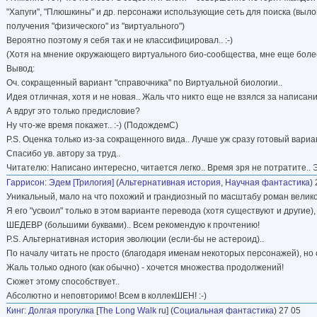
"Хапуги", "Плюшкины" и др. персонажи использующие сеть для поиска (вылов
получения "физического" из "виртуального")
Вероятно поэтому я себя так и не классифицировал.. :-)
(Хотя на мнение окружающего виртуального био-сообщества, мне еще более "
Вывод:
Оч. сокращенный вариант "справочника" по Виртуальной биологии..
Идея отличная, хотя и не новая.. Жаль что никто еще не взялся за написани
А вдруг это только предисловие?
Ну что-же время покажет.. :-) (ПодождемС)
P.S. Оценка только из-за сокращенного вида.. Лучше уж сразу готовый вариа
Спасибо ув. автору за труд..
Читателю: Написано интересно, читается легко.. Время зря не потратите.. Это п
Гаррисон
:
Эдем [Трилогия]
(
Альтернативная история
,
Научная фантастика
)
Уникальный, мало на что похожий и грандиозный по масштабу роман велико
Я его "усвоил" только в этом варианте перевода (хотя существуют и другие),
ШЕДЕВР (большими буквами).. Всем рекомендую к прочтению!
P.S. Альтернативная история эволюции (если-бы не астероид)..
По началу читать не просто (благодаря именам некоторых персонажей), но 
Жаль только одного (как обычно) - хочется множества продолжений!
Сюжет этому способствует..
Абсолютно и неповторимо! Всем в коллекШЕН! :-)
Кинг
:
Долгая прогулка
[
The Long Walk
ru] (
Социальная фантастика
) 27 05