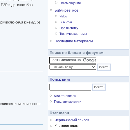
Рекомендации
 P2P и др. способов
Библиотечное
ЧаВо
числю себя к нему.. :-)
Вычитка
Про вычитку
Технические темы
Последние материалы
Поиск по блогам и форумам
Поиск книг
Фильтр-список
Популярные книги
сваивается молниеносно..
User menu
Чёрно-белый список
Книжная полка