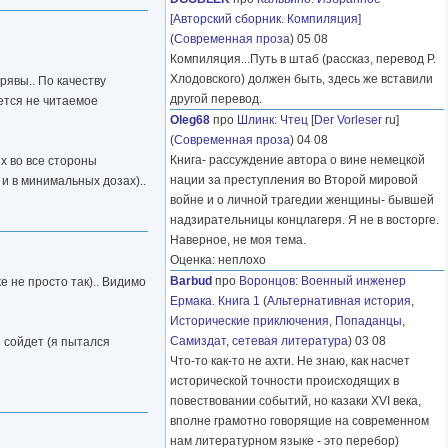
[Авторский сборник. Компиляция]
(
Современная проза
) 05 08
Компиляция...Путь в штаб (рассказ, перевод Р.
Хлодовского) должен быть, здесь же вставили
рявы.. По качеству
другой перевод.
ается не читаемое
Oleg68
про
Шлинк
:
Чтец
[
Der Vorleser
ru]
(
Современная проза
) 04 08
Книга- рассуждение автора о вине немецкой
их во все стороны
нации за преступления во Второй мировой
 и в минимальных дозах)..
войне и о личной трагедии женщины- бывшей
надзирательницы концлагеря. Я не в восторге.
Наверное, не моя тема.
Оценка: неплохо
Barbud
про
Воронцов
:
Военный инженер
 не просто так).. Видимо
Ермака. Книга 1
(
Альтернативная история
,
Исторические приключения
,
Попаданцы
,
Самиздат, сетевая литература
) 03 08
е сойдет (я пытался
Что-то как-то не ахти. Не знаю, как насчет
исторической точности происходящих в
повествовании событий, но казаки XVI века,
вполне грамотно говорящие на современном
нам литературном языке - это перебор)