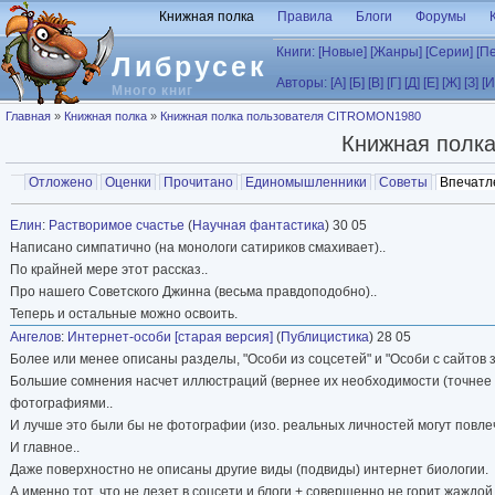
Перейти к основному содержанию
Книжная полка
Правила
Блоги
Форумы
Книги:
[Новые]
[Жанры]
[Серии]
[П
Либрусек
Авторы:
[А]
[Б]
[В]
[Г]
[Д]
[Е]
[Ж]
[З]
[И
Много книг
Вы здесь
Главная
»
Книжная полка
»
Книжная полка пользователя CITROMON1980
Книжная полк
Главные вкладки
Отложено
Оценки
Прочитано
Единомышленники
Советы
Впечатл
Вторичные вкладки
Елин
:
Растворимое счастье
(
Научная фантастика
) 30 05
Написано симпатично (на монологи сатириков смахивает)..
По крайней мере этот рассказ..
Про нашего Советского Джинна (весьма правдоподобно)..
Теперь и остальные можно освоить.
Ангелов
:
Интернет-особи [старая версия]
(
Публицистика
) 28 05
Более или менее описаны разделы, "Особи из соцсетей" и "Особи с сайтов зн
Большие сомнения насчет иллюстраций (вернее их необходимости (точнее 
фотографиями..
И лучше это были бы не фотографии (изо. реальных личностей могут повлечь
И главное..
Даже поверхностно не описаны другие виды (подвиды) интернет биологии.
А именно тот, что не лезет в соцсети и блоги + совершенно не горит жаждо