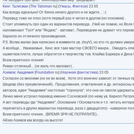
Кинг
:
Талисман
[
The Talisman
ru] (
Ужасы
,
Фэнтези
) 23 05
Как всегда идеально! От Кинга ничего другого и не ждите... :-)
Перевод тоже не плох (хотя первый раз я читал в другом (но похожем)..
Стоит упомянуть про один из вариантов перевода.. (Чей не помню, но Волк т
напоминают "Гугл" или "Яндекс" - автомат.. Переводчик не думает что перев
барахло из отличного произведения..
P.S. Волка жалко (как написано в комменте ув. zloyV), но кто-то должен умерет
А вообще... Уважаемые.. Кинг, все таки мастер СВОЕГО жанра... Ожидать опи
ошметков плоти, лучше обратится к творчеству тов. Клайва Баркера и Дина К
Всем приятного чтения!
Роман отличный... (эх жаль что маловат)..
Азимов
:
Академия
[
Foundation
ru] (
Научная фантастика
) 23 05
Согласен со многими (но не во всем).. Хотя это конечно зависит от личных пр
Шедевр (без преувеличений).. Продолжения, ответвления и др. интересны к
авторов, идея "Академии" настолько "торхнула", что они не смогли удержать
Лично меня устроил перевод именно Сосновской (по нему ув. Кирилл Петров
А вот переводы где "Академия", Основание / Основатели и т.п. читать интер
перечитать в других вариантах перевода, раза с двадцатого) - наверное поэт
Всем приятного чтения.. (ВРЕМЯ ЗРЯ НЕ ПОТРАТИТЕ)..
Айзек Азимов как всегда на высоте!