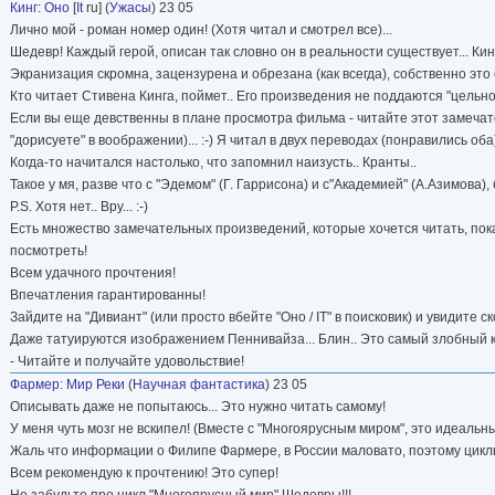
Кинг
:
Оно
[
It
ru] (
Ужасы
) 23 05
Лично мой - роман номер один! (Хотя читал и смотрел все)...
Шедевр! Каждый герой, описан так словно он в реальности существует... Ки
Экранизация скромна, зацензурена и обрезана (как всегда), собственно это 
Кто читает Стивена Кинга, поймет.. Его произведения не поддаются "цельной"
Если вы еще девственны в плане просмотра фильма - читайте этот замечат
"дорисуете" в воображении)... :-) Я читал в двух переводах (понравились оба)..
Когда-то начитался настолько, что запомнил наизусть.. Кранты..
Такое у мя, разве что с "Эдемом" (Г. Гаррисона) и с"Академией" (А.Азимова), 
P.S. Хотя нет.. Вру... :-)
Есть множество замечательных произведений, которые хочется читать, пока 
посмотреть!
Всем удачного прочтения!
Впечатления гарантированны!
Зайдите на "Дивиант" (или просто вбейте "Оно / IT" в поисковик) и увидите 
Даже татуируются изображением Пеннивайза... Блин.. Это самый злобный кло
- Читайте и получайте удовольствие!
Фармер
:
Мир Реки
(
Научная фантастика
) 23 05
Описывать даже не попытаюсь... Это нужно читать самому!
У меня чуть мозг не вскипел! (Вместе с "Многоярусным миром", это идеальн
Жаль что информации о Филипе Фармере, в России маловато, поэтому циклы
Всем рекомендую к прочтению! Это супер!
Не забудьте про цикл "Многоярусный мир" Шедевры!!!