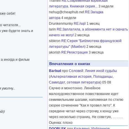
Tramell
RE:Современная корейская
литература. Книжная серия...
3 недели
nehug@cheaphub.net
RE:Загадка
аже себя!
автора
4 недели
Drunkenmunky
RE:/sql/
1 месяц
о читателя...
larin
RE:Заплатила, а абонемента нет и скачать
 уже будете знать и
ничего не могу!
2 месяца
sibkron
RE:Серия "Библиотека французской
литературы" (Макбел)
2 месяца
akorish
RE:Регистрация
3 месяца
 а иногда и фильм
Впечатления о книгах
Barbud
про
Соловей
:
Линия иной судьбы
(
Альтернативная история
,
Попаданцы
,
Самиздат, сетевая литература
) 05 08
Скучно и монотонно. Линейное
 умолчу..
малохудожественное повествование идет
семимильными шагами, напоминая по стилю
скорее сочинение "Как я провел лето". К
середине читал через строчку, к концу уже
й)!
через несколько страниц. Не советую,
………
Оценка: плохо
DGOBLEK
про
Кальвино
:
Избранное