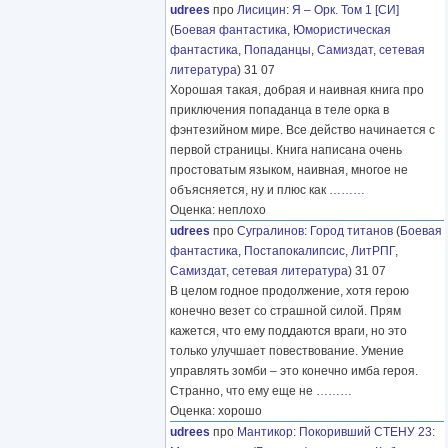
udrees
про
Лисицин
:
Я – Орк. Том 1 [СИ]
(
Боевая фантастика
,
Юмористическая
фантастика
,
Попаданцы
,
Самиздат, сетевая
литература
) 31 07
Хорошая такая, добрая и наивная книга про
приключения попаданца в теле орка в
фэнтезийном мире. Все действо начинается с
первой страницы. Книга написана очень
простоватым языком, наивная, многое не
объясняется, ну и плюс как
………
Оценка: неплохо
udrees
про
Сугралинов
:
Город титанов
(
Боевая
фантастика
,
Постапокалипсис
,
ЛитРПГ
,
Самиздат, сетевая литература
) 31 07
В целом годное продолжение, хотя герою
конечно везет со страшной силой. Прям
кажется, что ему поддаются враги, но это
только улучшает повествование. Умение
управлять зомби – это конечно имба героя.
Странно, что ему еще не
………
Оценка: хорошо
udrees
про
Мантикор
:
Покоривший СТЕНУ 23: