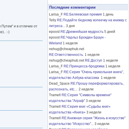
Последние комментарии
Larisa_F
RE:Беляевская премия
1 день
Telly
RE:Подайте бедному копеечку на книжку с
литреса...
3 дня
 Путем" и в отличие от
epoost
RE:Древнейшая мудрость
5 дней
.. :-)
epoost
RE:Чарльз Брокден Браун -
Wieland
1 неделя
nehug@cheaphub.net
RE:Ответственность.
1 неделя
nehug@cheaphub.net
RE:Доступ
1 неделя
Larisa_F
RE:Принцесса-бродяжка
1 неделя
Larisa_F
RE:Серия "Очень прикольная книга",
издательство Азбука-классика
1 неделя
Dead_Space
RE:Прошу переформатировать,
распознать, etc...
2 недели
Tramell
RE:Серия "Символы времени"
издательства "Аграф"
3 недели
Tramell
RE:Серия книг «Судьбы книг»
издательства «Книга»
3 недели
Tramell
RE:Книжная серия "Жизнь в искусстве"
издательство "Искусство"...
3 недели