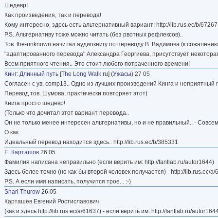
Шедевр!
Как произведения, так и перевода!
Кому интересно, здесь есть альтернативный вариант: http://lib.rus.ec/b/67267
P.S. Альтернативу тоже можно читать (без рвотных рефлексов)..
Тов. the-unknown начитал аудиокнигу по переводу В. Вадимова (к сожалению
"адаптированного перевода" Александра Георгиева, присутствует некоторая "с
Всем приятного чтения.. Это стоит любого потраченного времени!
Кинг
:
Длинный путь
[
The Long Walk
ru] (
Ужасы
) 27 05
Согласен с ув. comp13.. Одно из лучших произведений Кинга и неприятный 
Перевод тов. Шумова, практически повторяет этот)
Книга просто шедевр!
(Только что дочитал этот вариант перевода..
Он не только менее интересен альтернативы, но и не правильный.. - Совсем.
О как..
Идеальный перевод находится здесь.. http://lib.rus.ec/b/385331
Е. Карташов
26 05
Фамилия написана неправильно (если верить им: http://fantlab.ru/autor1644)
Здесь более точно (но как-бы второй человек получается) - http://lib.rus.ec/a
P.S. А если имя написать, получится трое... :-)
Shari Thurow
26 05
Карташёв Евгений Ростиславович
(как и здесь http://lib.rus.ec/a/61637) - если верить им: http://fantlab.ru/autor164