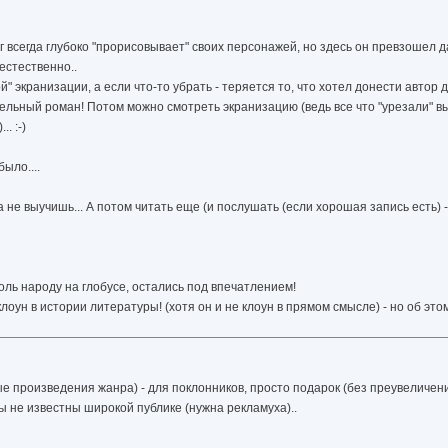
нг всегда глубоко "прорисовывает" своих персонажей, но здесь он превзошел д
естественно..
 экранизации, а если что-то убрать - теряется то, что хотел донести автор д
ельный роман! Потом можно смотреть экранизацию (ведь все что "урезали" вы
. :-)
было....
не выучишь... А потом читать еще (и послушать (если хорошая запись есть) -
сколь народу на глобусе, остались под впечатлением!
ун в истории литературы! (хотя он и не клоун в прямом смысле) - но об этом
ые произведения жанра) - для поклонников, просто подарок (без преувеличени
 не известны широкой публике (нужна рекламуха)..