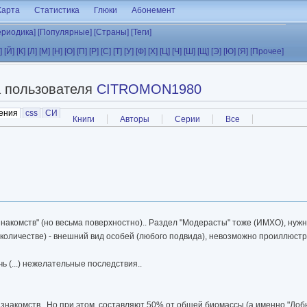
Карта
Статистика
Глюки
Абонемент
ериодика]
[Популярные]
[Страны]
[Теги]
]
[Й]
[К]
[Л]
[М]
[Н]
[О]
[П]
[Р]
[С]
[Т]
[У]
[Ф]
[Х]
[Ц]
[Ч]
[Ш]
[Щ]
[Э]
[Ю]
[Я]
[Прочее]
а пользователя
CITROMON1980
ения
(активная вкладка)
css
СИ
Книги
Авторы
Серии
Все
акомств" (но весьма поверхностно).. Раздел "Модерасты" тоже (ИМХО), нужно 
количестве) - внешний вид особей (любого подвида), невозможно проиллюст
 (...) нежелательные последствия..
й знакомств.. Но при этом, составляют 50% от общей биомассы (а именно "Доб