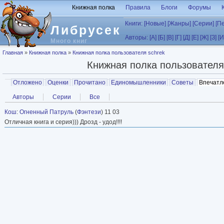
Перейти к основному содержанию
Книжная полка
Правила
Блоги
Форумы
Книги:
[Новые]
[Жанры]
[Серии]
[П
Либрусек
Авторы:
[А]
[Б]
[В]
[Г]
[Д]
[Е]
[Ж]
[З]
[И
Много книг
Вы здесь
Главная
»
Книжная полка
»
Книжная полка пользователя schrek
Книжная полка пользовател
Главные вкладки
Отложено
Оценки
Прочитано
Единомышленники
Советы
Впечатл
Вторичные вкладки
Авторы
Серии
Все
Кош
:
Огненный Патруль
(
Фэнтези
) 11 03
Отличная книга и серия))) Дрозд - удод!!!!