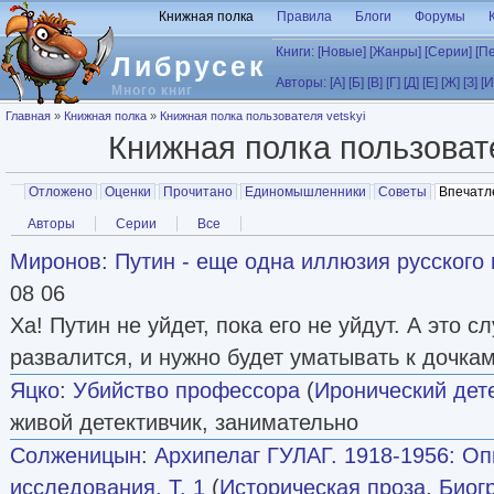
Перейти к основному содержанию
Книжная полка
Правила
Блоги
Форумы
Книги:
[Новые]
[Жанры]
[Серии]
[П
Либрусек
Авторы:
[А]
[Б]
[В]
[Г]
[Д]
[Е]
[Ж]
[З]
[И
Много книг
Вы здесь
Главная
»
Книжная полка
»
Книжная полка пользователя vetskyi
Книжная полка пользова
Главные вкладки
Отложено
Оценки
Прочитано
Единомышленники
Советы
Впечатл
Вторичные вкладки
Авторы
Серии
Все
Миронов
:
Путин - еще одна иллюзия русского
08 06
Ха! Путин не уйдет, пока его не уйдут. А это сл
развалится, и нужно будет уматывать к дочкам
Яцко
:
Убийство профессора
(
Иронический дет
живой детективчик, занимательно
Солженицын
:
Архипелаг ГУЛАГ. 1918-1956: О
исследования. Т. 1
(
Историческая проза
,
Биог