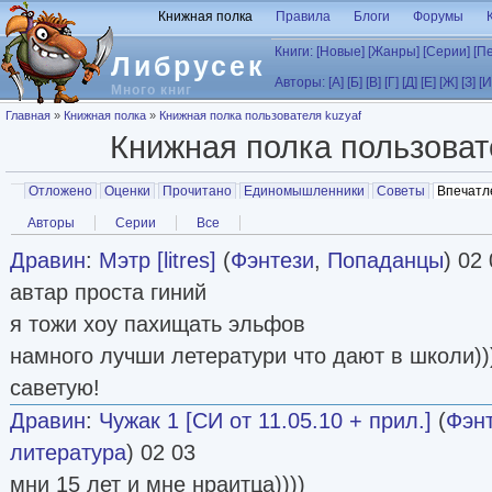
Перейти к основному содержанию
Книжная полка
Правила
Блоги
Форумы
Книги:
[Новые]
[Жанры]
[Серии]
[П
Либрусек
Авторы:
[А]
[Б]
[В]
[Г]
[Д]
[Е]
[Ж]
[З]
[И
Много книг
Вы здесь
Главная
»
Книжная полка
»
Книжная полка пользователя kuzyaf
Книжная полка пользова
Главные вкладки
Отложено
Оценки
Прочитано
Единомышленники
Советы
Впечатл
Вторичные вкладки
Авторы
Серии
Все
Дравин
:
Мэтр [litres]
(
Фэнтези
,
Попаданцы
) 02
автар проста гиний
я тожи хоу пахищать эльфов
намного лучши летератури что дают в школи))
саветую!
Дравин
:
Чужак 1 [СИ от 11.05.10 + прил.]
(
Фэн
литература
) 02 03
мни 15 лет и мне нраитца))))