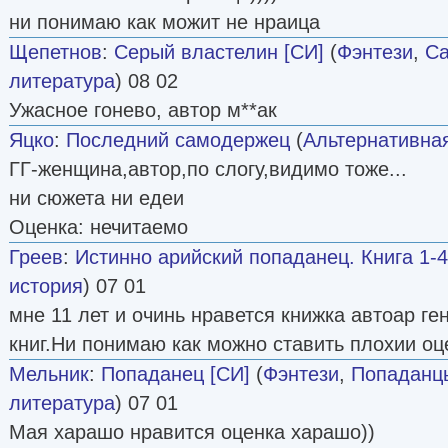
ни понимаю как можит не нраица
Щепетнов
:
Серый властелин [СИ]
(
Фэнтези
,
Са
литература
) 08 02
Ужасное гонево, автор м**ак
Яцко
:
Последний самодержец
(
Альтернативна
ГГ-женщина,автор,по слогу,видимо тоже...
ни сюжета ни едеи
Оценка: нечитаемо
Греев
:
Истинно арийский попаданец. Книга 1-4
история
) 07 01
мне 11 лет и очинь нравется книжка автоар ге
книг.Ни понимаю как можно ставить плохии оц
Мельник
:
Попаданец [СИ]
(
Фэнтези
,
Попаданц
литература
) 07 01
Мая харашо нравится оценка харашо))