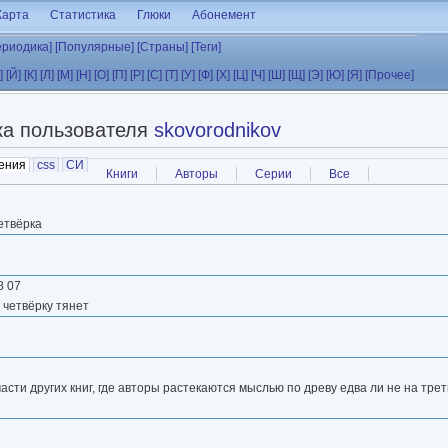
Карта
Статистика
Глюки
Абонемент
ериодика]
[Популярные]
[Страны]
[Теги]
]
[Й]
[К]
[Л]
[М]
[Н]
[О]
[П]
[Р]
[С]
[Т]
[У]
[Ф]
[Х]
[Ц]
[Ч]
[Ш]
[Щ]
[Э]
[Ю]
[Я]
[Прочее]
ка пользователя
skovorodnikov
ения
(активная вкладка)
css
СИ
Книги
Авторы
Серии
Все
етвёрка
8 07
ю четвёрку тянет
сти других книг, где авторы растекаются мыслью по древу едва ли не на трет