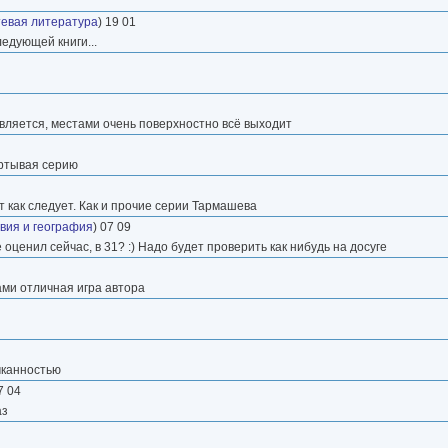
тевая литература
) 19 01
едующей книги...
вляется, местами очень поверхностно всё выходит
ёртывая серию
ет как следует. Как и прочие серии Тармашева
вия и география
) 07 09
ё оценил сейчас, в 31? :) Надо будет проверить как нибудь на досуге
ами отличная игра автора
мканностью
7 04
аз