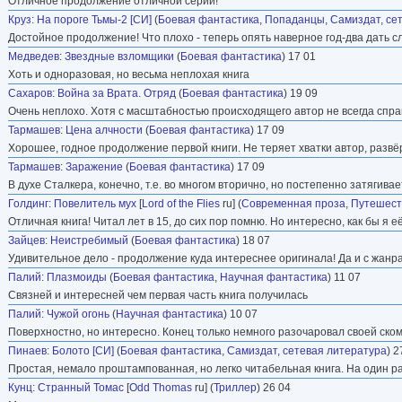
Отличное продолжение отличной серии!
Круз
:
На пороге Тьмы-2 [СИ]
(
Боевая фантастика
,
Попаданцы
,
Самиздат, се
Достойное продолжение! Что плохо - теперь опять наверное год-два дать сл
Медведев
:
Звездные взломщики
(
Боевая фантастика
) 17 01
Хоть и одноразовая, но весьма неплохая книга
Сахаров
:
Война за Врата. Отряд
(
Боевая фантастика
) 19 09
Очень неплохо. Хотя с масштабностью происходящего автор не всегда спра
Тармашев
:
Цена алчности
(
Боевая фантастика
) 17 09
Хорошее, годное продолжение первой книги. Не теряет хватки автор, разв
Тармашев
:
Заражение
(
Боевая фантастика
) 17 09
В духе Сталкера, конечно, т.е. во многом вторично, но постепенно затягива
Голдинг
:
Повелитель мух
[
Lord of the Flies
ru] (
Современная проза
,
Путешест
Отличная книга! Читал лет в 15, до сих пор помню. Но интересно, как бы я е
Зайцев
:
Неистребимый
(
Боевая фантастика
) 18 07
Удивительное дело - продолжение куда интереснее оригинала! Да и с жанр
Палий
:
Плазмоиды
(
Боевая фантастика
,
Научная фантастика
) 11 07
Связней и интересней чем первая часть книга получилась
Палий
:
Чужой огонь
(
Научная фантастика
) 10 07
Поверхностно, но интересно. Конец только немного разочаровал своей ско
Пинаев
:
Болото [СИ]
(
Боевая фантастика
,
Самиздат, сетевая литература
) 2
Простая, немало проштампованная, но легко читабельная книга. На один р
Кунц
:
Странный Томас
[
Odd Thomas
ru] (
Триллер
) 26 04