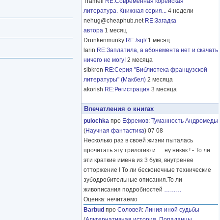
Tramell
RE:Современная корейская
литература. Книжная серия...
4 недели
nehug@cheaphub.net
RE:Загадка
автора
1 месяц
Drunkenmunky
RE:/sql/
1 месяц
larin
RE:Заплатила, а абонемента нет и скачать
ничего не могу!
2 месяца
sibkron
RE:Серия "Библиотека французской
литературы" (Макбел)
2 месяца
akorish
RE:Регистрация
3 месяца
Впечатления о книгах
pulochka
про
Ефремов
:
Туманность Андромеды
(
Научная фантастика
) 07 08
Несколько раз в своей жизни пыталась
прочитать эту трилогию и......ну никак.! - То ли
эти краткие имена из 3 букв, внутренее
отторжение ! То ли бесконечные технические
зубодробительные описания.То ли
живописания подробностей
………
Оценка: нечитаемо
Barbud
про
Соловей
:
Линия иной судьбы
(
Альтернативная история
,
Попаданцы
,