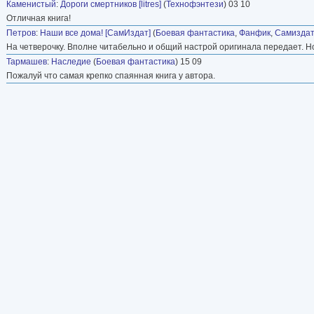
Каменистый
:
Дороги смертников [litres]
(
Технофэнтези
) 03 10
Отличная книга!
Петров
:
Наши все дома! [СамИздат]
(
Боевая фантастика
,
Фанфик
,
Самиздат
На четверочку. Вполне читабельно и общий настрой оригинала передает. Н
Тармашев
:
Наследие
(
Боевая фантастика
) 15 09
Пожалуй что самая крепко спаянная книга у автора.