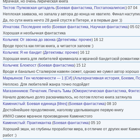
Мрачная, но очень лирическая книга
Тестов
:
Пулковская цитадель
(
Боевая фантастика
,
Постапокалипсис
) 07 04
Неплохая закваска, но запала у автора до конца не хватило. Финал наступил
Да, по сути книга нечто 28 дней спустя в Питере, и в первые дни :))
Игнатова
:
Последнее небо
(
Боевая фантастика
,
Научная фантастика
) 05 02
Хорошая и необычная фантастика
Колычев
:
От звонка до звонка
(
Детективы: прочее
) 16 12
Вроде проста как пятак книга, а читается запоем :)
Колычев
:
Я не бандит
(
Детективы: прочее
) 16 12
Хорошая книга для любителей криминала и мрачной бандитской романтики 90
Колычев
:
Блокпост
(
Боевая фантастика
) 15 12
Вроде и банально Сталкером навеян сюжет, однако же сумел автор хорошо 
Маркьянов
:
Ген человечности — 1 [СИ]
(
Альтернативная история
,
Боевик
,
По
Неплохо. Для любителей жанра точно подойдет
Магазинников
:
Печатник. Печать Тьмы
(
Юмористическая фантастика
,
Фэнте
Начало довольно долго раскачивалось, но потом плотно книга затянула
Каменистый
:
Боевая единица [litres]
(
Боевая фантастика
) 08 10
Достойнейшее продолжение, наголову уделывающее первую книгу
ИМХО самое мрачное произведение Каменистого
Каменистый
:
Практикантка
(
Боевая фантастика
) 05 10
Хороший экшн, но глубины проработки мира, в отличие от других книг Каме
работ :)