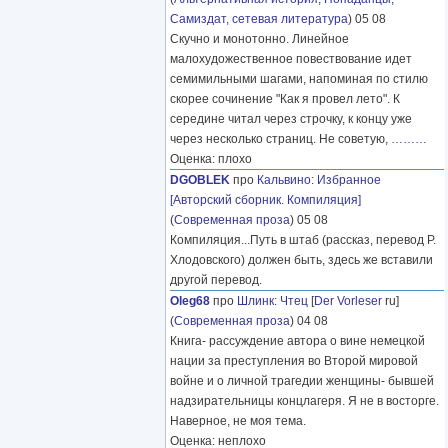
Самиздат, сетевая литература
) 05 08
Скучно и монотонно. Линейное
малохудожественное повествование идет
семимильными шагами, напоминая по стилю
скорее сочинение "Как я провел лето". К
середине читал через строчку, к концу уже
через несколько страниц. Не советую,
………
Оценка: плохо
DGOBLEK
про
Кальвино
:
Избранное
[Авторский сборник. Компиляция]
(
Современная проза
) 05 08
Компиляция...Путь в штаб (рассказ, перевод Р.
Хлодовского) должен быть, здесь же вставили
другой перевод.
Oleg68
про
Шлинк
:
Чтец
[
Der Vorleser
ru]
(
Современная проза
) 04 08
Книга- рассуждение автора о вине немецкой
нации за преступления во Второй мировой
войне и о личной трагедии женщины- бывшей
надзирательницы концлагеря. Я не в восторге.
Наверное, не моя тема.
Оценка: неплохо