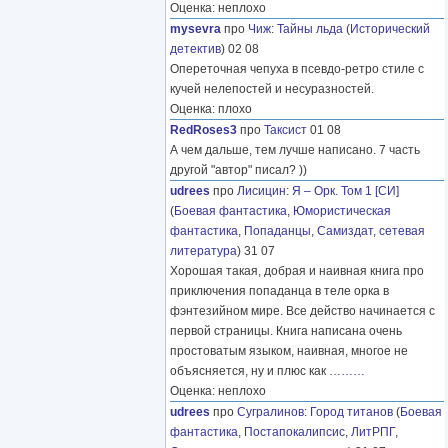
Оценка: неплохо
mysevra
про
Чиж
:
Тайны льда
(
Исторический
детектив
) 02 08
Опереточная чепуха в псевдо-ретро стиле с
кучей нелепостей и несуразностей.
Оценка: плохо
RedRoses3
про
Таксист
01 08
А чем дальше, тем лучше написано. 7 часть
другой "автор" писал? ))
udrees
про
Лисицин
:
Я – Орк. Том 1 [СИ]
(
Боевая фантастика
,
Юмористическая
фантастика
,
Попаданцы
,
Самиздат, сетевая
литература
) 31 07
Хорошая такая, добрая и наивная книга про
приключения попаданца в теле орка в
фэнтезийном мире. Все действо начинается с
первой страницы. Книга написана очень
простоватым языком, наивная, многое не
объясняется, ну и плюс как
………
Оценка: неплохо
udrees
про
Сугралинов
:
Город титанов
(
Боевая
фантастика
,
Постапокалипсис
,
ЛитРПГ
,