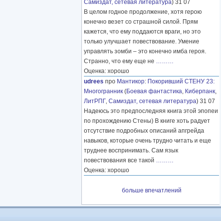
Самиздат, сетевая литература
) 31 07
В целом годное продолжение, хотя герою
конечно везет со страшной силой. Прям
кажется, что ему поддаются враги, но это
только улучшает повествование. Умение
управлять зомби – это конечно имба героя.
Странно, что ему еще не
………
Оценка: хорошо
udrees
про
Мантикор
:
Покоривший СТЕНУ 23:
Многогранник
(
Боевая фантастика
,
Киберпанк
,
ЛитРПГ
,
Самиздат, сетевая литература
) 31 07
Надеюсь это предпоследняя книга этой эпопеи
по прохождению Стены) В книге хоть радует
отсутствие подробных описаний апгрейда
навыков, которые очень трудно читать и еще
труднее воспринимать. Сам язык
повествования все такой
………
Оценка: хорошо
больше впечатлений