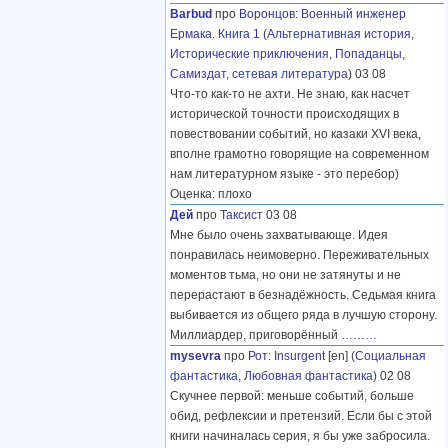
Barbud
про
Воронцов
:
Военный инженер
Ермака. Книга 1
(
Альтернативная история
,
Исторические приключения
,
Попаданцы
,
Самиздат, сетевая литература
) 03 08
Что-то как-то не ахти. Не знаю, как насчет
исторической точности происходящих в
повествовании событий, но казаки XVI века,
вполне грамотно говорящие на современном
нам литературном языке - это перебор)
Оценка: плохо
Дей
про
Таксист
03 08
Мне было очень захватывающе. Идея
понравилась неимоверно. Переживательных
моментов тьма, но они не затянуты и не
перерастают в безнадёжность. Седьмая книга
выбивается из общего ряда в лучшую сторону.
Миллиардер, приговорённый
………
mysevra
про
Рот
:
Insurgent
[en] (
Социальная
фантастика
,
Любовная фантастика
) 02 08
Скучнее первой: меньше событий, больше
обид, рефлексии и претензий. Если бы с этой
книги начиналась серия, я бы уже забросила.