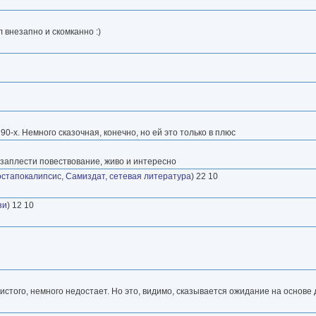
 внезапно и скомканно :)
-х. Немного сказочная, конечно, но ей это только в плюс
заплести повествование, живо и интересно
стапокалипсис
,
Самиздат, сетевая литература
) 22 10
зи
) 12 10
нистого, немного недостает. Но это, видимо, сказывается ожидание на основе