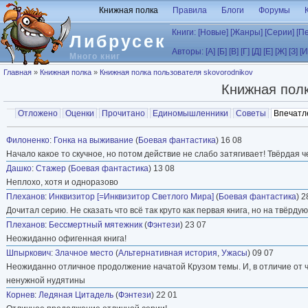
Перейти к основному содержанию
Книжная полка
Правила
Блоги
Форумы
Книги:
[Новые]
[Жанры]
[Серии]
[П
Либрусек
Авторы:
[А]
[Б]
[В]
[Г]
[Д]
[Е]
[Ж]
[З]
[И
Много книг
Вы здесь
Главная
»
Книжная полка
»
Книжная полка пользователя skovorodnikov
Книжная пол
Главные вкладки
Отложено
Оценки
Прочитано
Единомышленники
Советы
Впечатл
Вторичные вкладки
Филоненко
:
Гонка на выживание
(
Боевая фантастика
) 16 08
Начало какое то скучное, но потом действие не слабо затягивает! Твёрдая ч
Дашко
:
Стажер
(
Боевая фантастика
) 13 08
Неплохо, хотя и одноразово
Плеханов
:
Инквизитор [=Инквизитор Светлого Мира]
(
Боевая фантастика
) 2
Дочитал серию. Не сказать что всё так круто как первая книга, но на твёрду
Плеханов
:
Бессмертный мятежник
(
Фэнтези
) 23 07
Неожиданно офигенная книга!
Шпыркович
:
Злачное место
(
Альтернативная история
,
Ужасы
) 09 07
Неожиданно отличное продолжение начатой Крузом темы. И, в отличие от ча
ненужной нудятины
Корнев
:
Ледяная Цитадель
(
Фэнтези
) 22 01