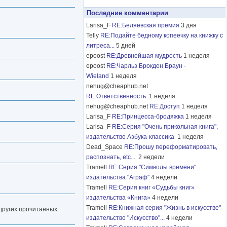
Последние комментарии
Larisa_F
RE:Беляевская премия
3 дня
Telly
RE:Подайте бедному копеечку на книжку с
литреса...
5 дней
epoost
RE:Древнейшая мудрость
1 неделя
epoost
RE:Чарльз Брокден Браун -
Wieland
1 неделя
nehug@cheaphub.net
RE:Ответственность.
1 неделя
nehug@cheaphub.net
RE:Доступ
1 неделя
Larisa_F
RE:Принцесса-бродяжка
1 неделя
Larisa_F
RE:Серия "Очень прикольная книга",
издательство Азбука-классика
1 неделя
Dead_Space
RE:Прошу переформатировать,
распознать, etc...
2 недели
Tramell
RE:Серия "Символы времени"
издательства "Аграф"
4 недели
Tramell
RE:Серия книг «Судьбы книг»
издательства «Книга»
4 недели
Tramell
RE:Книжная серия "Жизнь в искусстве"
 других прочитанных
издательство "Искусство"...
4 недели