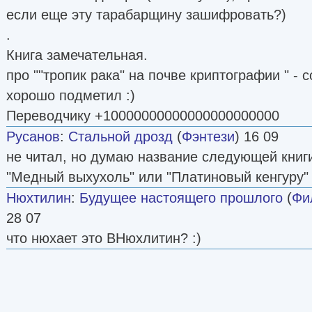
если еще эту тарабарщину зашифровать?)
.
Книга замечательная.
про ""тропик рака" на почве криптографии " - со
хорошо подметил :)
Переводчику +10000000000000000000000
Русанов
:
Стальной дрозд
(
Фэнтези
) 16 09
не читал, но думаю название следующей книги
"Медный выхухоль" или "Платиновый кенгуру" чт
Нюхтилин
:
Будущее настоящего прошлого
(
Фи
28 07
что нюхает это ВНюхлитин? :)