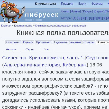
Перейти к основному содержанию
Книжная полка
Правила
Блоги
Форумы
Книги:
[Новые]
[Жанры]
[Серии]
[П
Либрусек
Авторы:
[А]
[Б]
[В]
[Г]
[Д]
[Е]
[Ж]
[З]
[И
Много книг
Вы здесь
Главная
»
Книжная полка
»
Книжная полка пользователя seenthesun
Книжная полка пользовате
Главные вкладки
Отложено
Оценки
Прочитано
Единомышленники
Советы
Впечатл
Вторичные вкладки
Авторы
Серии
Все
Стивенсон
:
Криптономикон, часть 1
[
Cryptonom
(
Альтернативная история
,
Киберпанк
) 16 06
классная книга, сейчас заканчиваю вторую час
попутно задался вопросом а если зашифорвы
множеством орфографических ошибок? - типо 
затрудняет расшифровку? (в тексте есть заба
догадались использовать языки, которые проти
союзники - индейцев (чингачгуков), причем не