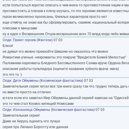
если попытаться коротко описать о чем книга-то противостояние науки и ма
противостоять а плечом к плечу-изучать..то что героями являются известн
герои великолепно прописаны, блеклых характеров просто нет
еще отмечу, не знаю как бы сформулировать -скажем: национальный колори
плюсами и минусами
ну а идея о Воскрешении Отцов-воскрешение всех 70 млрд когда либо живш
Олди
:
Приют героев
(
Фэнтези
) 07 03
Блеск!
не думал что можно превзойти Шмагию-но оказалось что можно
Романтики-ученые -некроманты это покруче "Вредителя Божей Милостью"
Паломники-харизматы Бледного Бессмысленного Сонма-круче Ордена Вес
описание работы пульпидора (оцените название зубного врача -мага)
это что то :)
Олди
:
Дитя Ойкумены
(
Космическая фантастика
) 07 03
Замечательная серия читал все три книги сразу-так что трудно теперь дать
но вместе-просто на отлично
кстати если кто заметил Мир Ойкумены данной серией завязан на "Одиссей
это то чем стал Космос кипящий Номосами
Олди
:
Изгнанница Ойкумены
(
Космическая фантастика
) 07 03
Замечательная серия!
Даже не берусь оценить что лучше
серия про Лючано Борготту или данная