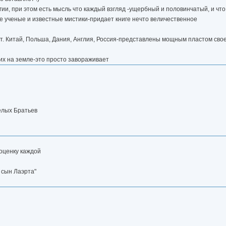
гии, при этом есть мысль что каждый взгляд -ущербный и половинчатый, и что
ые ученые и известные мистики-придает книге нечто величественное
т. Китай, Польша, Дания, Англия, Россия-представлены мощным пластом свое
их на земле-это просто завораживает
елых Братьев
 оценку каждой
 сын Лаэрта"