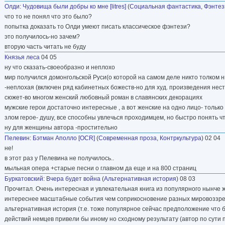
Олди
:
Чудовища были добры ко мне [litres]
(
Социальная фантастика
,
Фэнтез
что то не понял что это было?
попытка доказать то Олди умеют писать классическое фэнтези?
это получилось-но зачем?
вторую часть читать не буду
Князья леса
04 05
ну что сказать-своеобразно и неплохо
мир получился домонгольской Руси(о которой на самом деле никто толком н
-неплохая (включен ряд кабинетных божеств-но для худ. произведения нес
сюжет-во многом женский любовный роман в славянских декорациях
мужские герои достаточно интересные , а вот женские на одно лицо- только
злом герое- душу, все способны увлечься проходимцем, но быстро понять что
ну для женщины автора -простительно
Пелевин
:
Бэтман Аполло [OCR]
(
Современная проза
,
Контркультура
) 02 04
не!
в этот раз у Пелевина не получилось..
мыльная опера +старые песни о главном да еще и на 800 страниц
Буркатовский
:
Вчера будет война
(
Альтернативная история
) 08 03
Прочитал. Очень интересная и увлекательная книга из популярного нынче ж
интереснее масштабные события чем соприкосновение разных мировоззрен
альтернативная история (т.е. тоже популярное сейчас предположение что 
действий немцев привели бы иному но сходному результату (автор по сути п