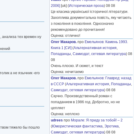
2006]
[uk] (
Историческая проза
) 08 08
Це класика української історичної літератури.
Захоплива документальна повість, яку читають
з покоління в покоління. Однозначно
рекомендовано до прочитання!
Оценка: отлично!
, анализа тех времен ну
Олег Макаров.
про
Емельянов
:
Камень 1993.
Книга 1 [СИ]
(
Альтернативная история
,
онений
Попаданцы
,
Самиздат, сетевая литература
) 08
08
Очень плоско. И сюжет, и текст
Оценка: нечитаемо
олик а не язычник -его
Олег Макаров.
про
Емельянов
:
Главред: назад
в СССР
(
Альтернативная история
,
Попаданцы
,
Самиздат, сетевая литература
) 08 08
Скучно. Производственный роман с
попаданием в 1986 год. Добротно, но не
цепляет
Оценка: неплохо
udrees
про
Морале
:
Я приду за тобой! – 2
(
Юмористическая фантастика
,
Эротика
,
еством тяжело бы пошло
Самиздат, сетевая литература
) 08 08