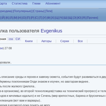
Карта
Статистика
Глюки
Абонемент
ериодика]
[Популярные]
[Страны]
[Теги]
]
[Й]
[К]
[Л]
[М]
[Н]
[О]
[П]
[Р]
[С]
[Т]
[У]
[Ф]
[Х]
[Ц]
[Ч]
[Ш]
[Щ]
[Э]
[Ю]
[Я]
[Прочее]
лка пользователя
Evgenikus
ения
(активная вкладка)
css
СИ
Книги
Авторы
Серии
Все
зи
) 27 08
оровали..
 описание среды и героев и завязку сюжета, события будут развиваться в дв
Ойкумены поклонникам Олди знаком и изучен, но аватарам виднее..
ь после жалкого Циклопа..
-в организма), во второй техноложцев(ставка на технический прогресс) и тел
дов и кичливых идальго) и не Сечень (мир крепостных, барина и брусничных н
лианцев (вот вам и варвары)..
рия в космосе)-пока понять не могу