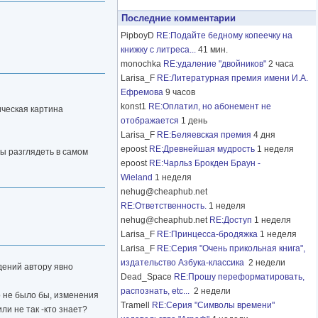
Последние комментарии
PipboyD
RE:Подайте бедному копеечку на
книжку с литреса...
41 мин.
monochka
RE:удаление "двойников"
2 часа
Larisa_F
RE:Литературная премия имени И.А.
Ефремова
9 часов
konst1
RE:Оплатил, но абонемент не
ическая картина
отображается
1 день
Larisa_F
RE:Беляевская премия
4 дня
epoost
RE:Древнейшая мудрость
1 неделя
ны разглядеть в самом
epoost
RE:Чарльз Брокден Браун -
Wieland
1 неделя
nehug@cheaphub.net
RE:Ответственность.
1 неделя
nehug@cheaphub.net
RE:Доступ
1 неделя
Larisa_F
RE:Принцесса-бродяжка
1 неделя
Larisa_F
RE:Серия "Очень прикольная книга",
издательство Азбука-классика
2 недели
дений автору явно
Dead_Space
RE:Прошу переформатировать,
распознать, etc...
2 недели
о не было бы, изменения
Tramell
RE:Серия "Символы времени"
ли не так -кто знает?