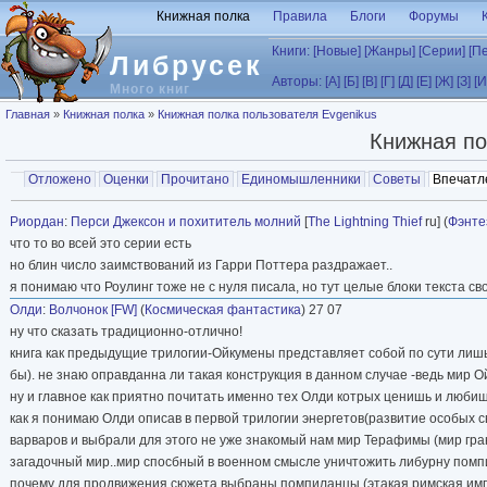
Перейти к основному содержанию
Книжная полка
Правила
Блоги
Форумы
Книги:
[Новые]
[Жанры]
[Серии]
[П
Либрусек
Авторы:
[А]
[Б]
[В]
[Г]
[Д]
[Е]
[Ж]
[З]
[И
Много книг
Вы здесь
Главная
»
Книжная полка
»
Книжная полка пользователя Evgenikus
Книжная по
Главные вкладки
Отложено
Оценки
Прочитано
Единомышленники
Советы
Впечатл
Вторичные вкладки
Риордан
:
Перси Джексон и похититель молний
[
The Lightning Thief
ru] (
Фэнте
что то во всей это серии есть
но блин число заимствований из Гарри Поттера раздражает..
я понимаю что Роулинг тоже не с нуля писала, но тут целые блоки текста св
Олди
:
Волчонок [FW]
(
Космическая фантастика
) 27 07
ну что сказать традиционно-отлично!
книга как предыдущие трилогии-Ойкумены представляет собой по сути лишь
бы). не знаю оправданна ли такая конструкция в данном случае -ведь мир 
ну и главное как приятно почитать именно тех Олди котрых ценишь и любиш
как я понимаю Олди описав в первой трилогии энергетов(развитие особых св
варваров и выбрали для этого не уже знакомый нам мир Терафимы (мир гран
загадочный мир..мир спосбный в военном смысле уничтожить либурну помпи
почему для продвижения сюжета выбраны помпиланцы (этакая римская импе