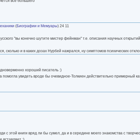
чется все большего
механики
(
Биографии и Мемуары
) 24 11
сского "вы конечно шутите мистер фейнман" т.е. описания научных открытий
ался, сколько и в каких дозах Нурбей нажрался, ну симптомов психических откл
одноверменно хороший писатель :)
ига помогла увидеть вроде бы очевидное-Толкиен действительно примерный кат
ди с этой книги вряд ли бы сумел, да и в середине моего знакомства с творч
 вставляет :)