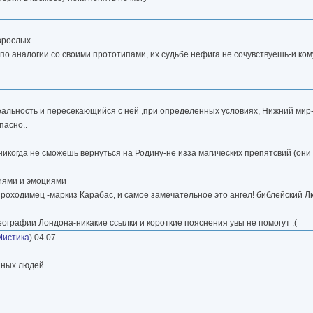
взрослых
я по аналогии со своими прототипами, их судьбе нефига не сочувствуешь-и ко
альность и пересекающийся с ней ,при определенных условиях, Нижний мир
пасно..
никогда не сможешь вернуться на Родину-не изза магических препятсвий (он
циями и эмоциями
проходимец -маркиз Карабас, и самое замечательное это ангел! библейский 
еографии Лондона-никакие ссылки и короткие пояснения увы не помогут :(
Мистика
) 04 07
нных людей..