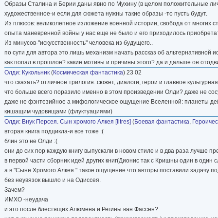
Образы Сталина и Берии даны явно по Мухину (в целом положительные лич
художественное-и если для сюжета нужны такие образы -то пусть будут.
Из плюсов: великолепное изложение военной истории, свобода от многих ст
опыта маневренной войны у нас еще не было и его приходилось приобретать в
Из минусов-"искусственность" человека из будущего..
по сути для автора это лишь механизм начать рассказ об альтернативной ис
как попал в прошлое? какие мотивы и причины этого? да и дальше он отодви
Олди
:
Кукольник
(
Космическая фантастика
) 23 02
что сказать? отличное трилогия..сюжет, диалоги, герои и главное культурн
что больше всего поразило именно в этом произведении Олди? даже не сос
даже не фэнтезийное а мифологическое ощущение Вселенной: планеты дей
кишащим чудовищами (флуктуациями)
Олди
:
Внук Персея. Сын хромого Алкея [litres]
(
Боевая фантастика
,
Героичес
вторая книга подцикла-и все тоже :(
блин это не Олди :(
они до сих пор каждую книгу выпускали в новом стиле и в два раза лучше пр
в первой части сборник идей других книг(Дионис так с Кришны один в один с
а в "Сыне Хромого Алкея " такое ощущение что авторы поставили задачу под
без неувязок вышло и на Одиссея.
Зачем?
ИМХО -неудача
и это после блестящих Алюмена и Регины ван Фассен?