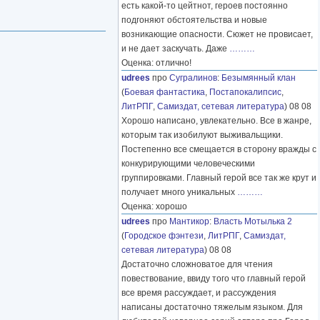
есть какой-то цейтнот, героев постоянно
подгоняют обстоятельства и новые
возникающие опасности. Сюжет не провисает,
и не дает заскучать. Даже
………
Оценка: отлично!
udrees
про
Сугралинов
:
Безымянный клан
(
Боевая фантастика
,
Постапокалипсис
,
ЛитРПГ
,
Самиздат, сетевая литература
) 08 08
Хорошо написано, увлекательно. Все в жанре,
которым так изобилуют выживальщики.
Постепенно все смещается в сторону вражды с
конкурирующими человеческими
группировками. Главный герой все так же крут и
получает много уникальных
………
Оценка: хорошо
udrees
про
Мантикор
:
Власть Мотылька 2
(
Городское фэнтези
,
ЛитРПГ
,
Самиздат,
сетевая литература
) 08 08
Достаточно сложноватое для чтения
повествование, ввиду того что главный герой
все время рассуждает, и рассуждения
написаны достаточно тяжелым языком. Для