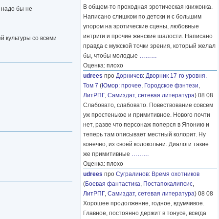
В общем-то проходная эротическая книжонка.
 надо бы не
Написано слишком по детски и с большим
упором на эротические сцены, любовные
интриги и прочие женские шалости. Написано
й культуры со всеми
правда с мужской точки зрения, который желал
бы, чтобы молодые
………
Оценка: плохо
udrees
про
Дорничев
:
Дворник 17-го уровня.
Том 7
(
Юмор: прочее
,
Городское фэнтези
,
ЛитРПГ
,
Самиздат, сетевая литература
) 08 08
Слабовато, слабовато. Повествование совсем
уж простенькое и примитивное. Нового почти
нет, разве что персонаж поперся в Японию и
теперь там описывает местный колорит. Ну
конечно, из своей колокольни. Диалоги такие
же примитивные
………
Оценка: плохо
udrees
про
Сугралинов
:
Время охотников
(
Боевая фантастика
,
Постапокалипсис
,
ЛитРПГ
,
Самиздат, сетевая литература
) 08 08
Хорошее продолжение, годное, вдумчивое.
Главное, постоянно держит в тонусе, всегда