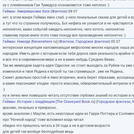
ну с племянником Гая Тумидуса познакомится тоже неплохо :)
Гейман
:
Американские боги
(
Фэнтези
) 09 07
нет. в этом жанре Гейман явно слаб. у него гениальные сказки для детей и 
а тут что то странное получилось. Бог нефига не узнаются и не чувствуютс
непонятно, каких событий ожидать-непонятно, чего хотеть -непонятно
главному герою книги этого тоже походу все произведение непонятно :)
Гейман
:
Никогде
[
Neverwhere
ru] (
Фэнтези
,
Городское фэнтези
) 05 07
интересная концепция напоминающая мифологию многих народов: наша ре
народом. Иметь дело с которым если тебя дорога своя реальность-крайне о
и все это в современном мире а не в каких нибудь Средних Веках..
Так же мимходом задета идея Одиссеи: не стоит выходить за Рубеж-ты уже 
изменился-и твоя Родина к котрой ты так стремишься , уже не Родина..
Сюжет довольно простой-и явно вторичен, книга берет образами, ассоциа
а какие персонажи! злодеи -просто классика, обворожительный интриган и 
:)
ну и лично мне помешало читать отсутствие глубоких знаний по истории и г
Гейман
:
История с кладбищем
[
The Graveyard Book
ru] (
Городское фэнтези
,
красиво, печально и прекрасно..
кроме аналогии с Маугли, есть некоторые идеи из Гарри Поттера и Соломе
про "Ночной народ" тоже вспомнил когда читал
обидно что пришлось читать в 34 года а не в детском возрасте
для детей так вообще бесподобная вещь