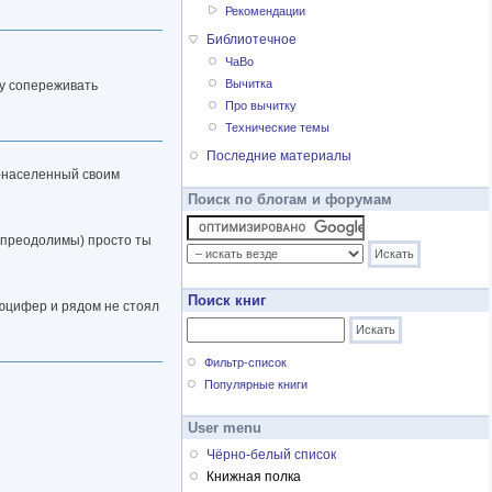
Рекомендации
Библиотечное
ЧаВо
Вычитка
му сопереживать
Про вычитку
Технические темы
Последние материалы
-населенный своим
Поиск по блогам и форумам
и преодолимы) просто ты
Поиск книг
Люцифер и рядом не стоял
Фильтр-список
Популярные книги
User menu
Чёрно-белый список
Книжная полка