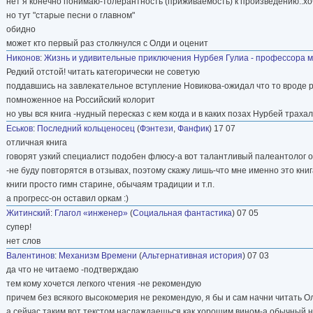
нет я конечно понимаю-толерантность (приживаемость) к произведению..хо
но тут "старые песни о главном"
обидно
может кто первый раз столкнулся с Олди и оценит
Никонов
:
Жизнь и удивительные приключения Нурбея Гулиа - профессора 
Редкий отстой! читать категорически не советую
поддавшись на завлекательное вступление Новикова-ожидал что то вроде ру
помноженное на Российский колорит
но увы вся книга -нудный пересказ с кем когда и в каких позах Нурбей трах
Еськов
:
Последний кольценосец
(
Фэнтези
,
Фанфик
) 17 07
отличная книга
говорят узкий специалист подобен флюсу-а вот талантливый палеантолог 
-не буду повторятся в отзывах, поэтому скажу лишь-что мне именно это кн
книги просто гимн старине, обычаям традиции и т.п.
а прогресс-он оставил оркам :)
Житинский
:
Глагол «инженер»
(
Социальная фантастика
) 07 05
супер!
нет слов
Валентинов
:
Механизм Времени
(
Альтернативная история
) 07 03
да что не читаемо -подтверждаю
тем кому хочется легкого чтения -не рекомендую
причем без всякого высокомерия не рекомендую, я бы и сам начни читать Ол
а сейчас таким вот текстом наслаждаешься как хорошим вином-а обычный не