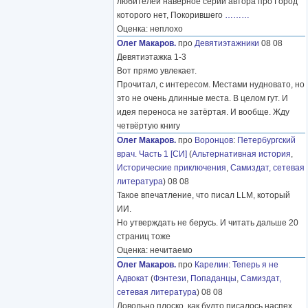
любителей наверное серий автора про Город
которого нет, Покорившего
………
Оценка: неплохо
Олег Макаров.
про
Девятиэтажники
08 08
Девятиэтажка 1-3
Вот прямо увлекает.
Прочитал, с интересом. Местами нудновато, но
это не очень длинные места. В целом гут. И
идея переноса не затёртая. И вообще. Жду
четвёртую книгу
Олег Макаров.
про
Воронцов
:
Петербургский
врач. Часть 1 [СИ]
(
Альтернативная история
,
Исторические приключения
,
Самиздат, сетевая
литература
) 08 08
Такое впечатление, что писал LLM, который
ИИ.
Но утверждать не берусь. И читать дальше 20
страниц тоже
Оценка: нечитаемо
Олег Макаров.
про
Карелин
:
Теперь я не
Адвокат
(
Фэнтези
,
Попаданцы
,
Самиздат,
сетевая литература
) 08 08
Довольно плоско, как будто писалось наспех