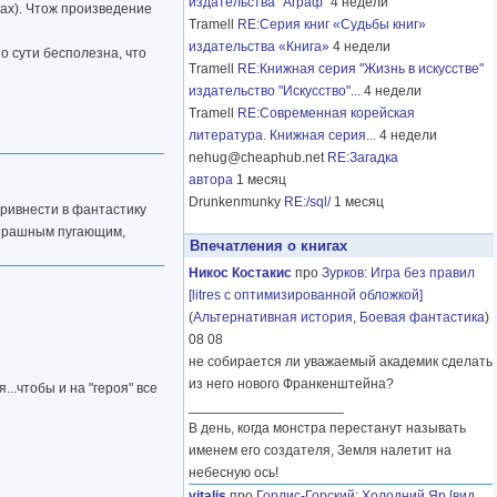
издательства "Аграф"
4 недели
ах). Чтож произведение
Tramell
RE:Серия книг «Судьбы книг»
издательства «Книга»
4 недели
о сути бесполезна, что
Tramell
RE:Книжная серия "Жизнь в искусстве"
издательство "Искусство"...
4 недели
Tramell
RE:Современная корейская
литература. Книжная серия...
4 недели
nehug@cheaphub.net
RE:Загадка
автора
1 месяц
Drunkenmunky
RE:/sql/
1 месяц
привнести в фантастику
страшным пугающим,
Впечатления о книгах
Никос Костакис
про
Зурков
:
Игра без правил
[litres с оптимизированной обложкой]
(
Альтернативная история
,
Боевая фантастика
)
08 08
не собирается ли уважаемый академик сделать
из него нового Франкенштейна?
..чтобы и на "героя" все
____________________
В день, когда монстра перестанут называть
именем его создателя, Земля налетит на
небесную ось!
vitalis
про
Горлис-Горский
:
Холодний Яр [вид.