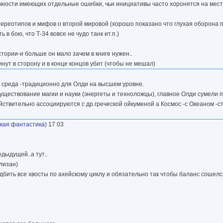
ности имеющих отдельные ошибки, чьи инициативы часто хоронятся на мест
ереотипов и мифов о второй мировой (хорошо показано что глухая оборона п
 бою, что Т-34 вовсе не чудо танк ит.п.)
тории-и больше он мало зачем в книге нужен..
нут в сторону и в конце концов убит (чтобы не мешал)
ая среда -традиционно для Олди на высшем уровне.
уществование магии и науки (энергеты и техноложцы), главное Олди сумели 
ствительно ассоциируются с др.греческой ойкуменой а Космос -с Океаном -
кая фантастика
) 17 03
едыдущей..а тут..
лизан)
бить все хвосты по ахейскому циклу и обязательно так чтобы баланс сошелся.