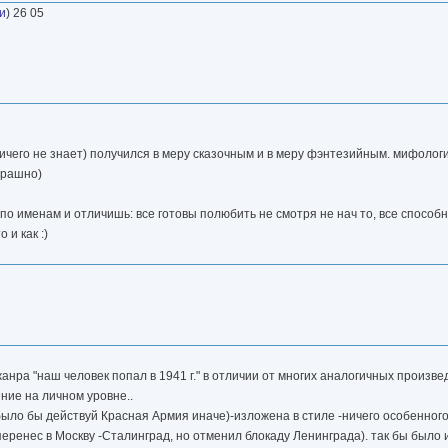
и
) 26 05
ичего не знает) получился в меру сказочным и в меру фэнтезийным. мифолог
трашно)
 по именам и отличишь: все готовы полюбить не смотря не нач то, все способ
 и как :)
анра "наш человек попал в 1941 г." в отличии от многих аналогичных произве
ие на личном уровне..
было бы действуй Красная Армия иначе)-изложена в стиле -ничего особенног
еренес в Москву -Сталинград, но отменил блокаду Ленинграда). так бы было и