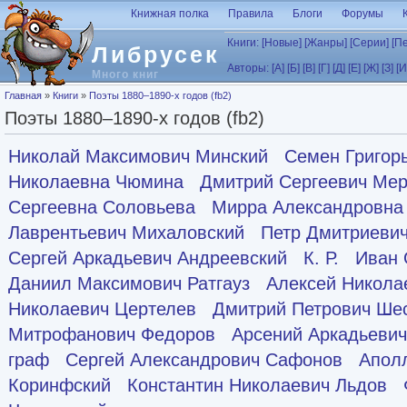
Перейти к основному содержанию
Книжная полка
Правила
Блоги
Форумы
Книги:
[Новые]
[Жанры]
[Серии]
[П
Либрусек
Авторы:
[А]
[Б]
[В]
[Г]
[Д]
[Е]
[Ж]
[З]
[И
Много книг
Вы здесь
Главная
»
Книги
»
Поэты 1880–1890-х годов (fb2)
Поэты 1880–1890-х годов (fb2)
Николай Максимович Минский
Семен Григор
Николаевна Чюмина
Дмитрий Сергеевич Мер
Сергеевна Соловьева
Мирра Александровна
Лаврентьевич Михаловский
Петр Дмитриевич
Сергей Аркадьевич Андреевский
К. Р.
Иван 
Даниил Максимович Ратгауз
Алексей Никола
Николаевич Цертелев
Дмитрий Петрович Ше
Митрофанович Федоров
Арсений Аркадьевич
граф
Сергей Александрович Сафонов
Апол
Коринфский
Константин Николаевич Льдов