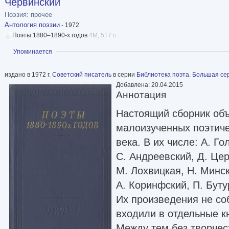
Червинский
Поэзия: прочее
Антология поэзии
- 1972
Поэты 1880–1890-х годов
4M, 517 с.
Показать
Упоминается
издано в 1972 г.
Советский писатель
в серии
Библиотека поэта. Большая се
Добавлена: 20.04.2015
Аннотация
Настоящий сборник об
малоизученных поэтиче
века. В их числе: А. Г
С. Андреевский, Д. Цер
М. Лохвицкая, Н. Минск
А. Коринфский, П. Буту
Их произведения не со
входили в отдельные к
Между тем без творчес