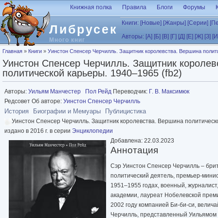
Перейти к основному содержанию
Книжная полка
Правила
Блоги
Форумы
Книги:
[Новые]
[Жанры]
[Серии]
[П
Либрусек
Авторы:
[А]
[Б]
[В]
[Г]
[Д]
[Е]
[Ж]
[З]
[И
Много книг
Вы здесь
Главная
»
Книги
»
Уинстон Спенсер Черчилль. Защитник королевства. Вершина полити
Уинстон Спенсер Черчилль. Защитник королев
политической карьеры. 1940–1965 (fb2)
Авторы:
Уильям Манчестер
Пол Рейд
Переводчик:
Г. В. Максимюк
Редсовет Об авторе:
Уинстон Спенсер Черчилль
История
Биографии и Мемуары
Публицистика
Уинстон Спенсер Черчилль. Защитник королевства. Вершина политической
издано в 2016 г. в серии
Энциклопедии
Добавлена: 22.03.2023
Аннотация
Сэр Уинстон Спенсер Черчилль – бри
политический деятель, премьер-мини
1951–1955 годах, военный, журналист
академии, лауреат Нобелевской преми
2002 году компанией Би-би-си, велич
Черчилль, представленный Уильямом 