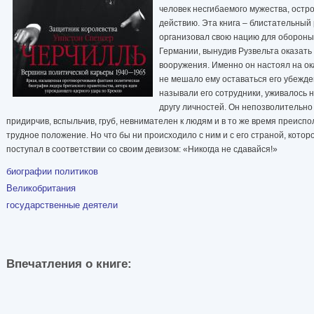
человек несгибаемого мужества, остро
действию. Эта книга – блистательный 
организовал свою нацию для обороны
Германии, вынудив Рузвельта оказать
вооружения. Именно он настоял на о
не мешало ему оставаться его убежде
называли его сотрудники, уживалось н
другу личностей. Он непозволительно 
придирчив, вспыльчив, груб, невнимателен к людям и в то же время преиспо
трудное положение. Но что бы ни происходило с ним и с его страной, котор
поступал в соответствии со своим девизом: «Никогда не сдавайся!»
биографии политиков
Великобритания
государственные деятели
Впечатления о книге: