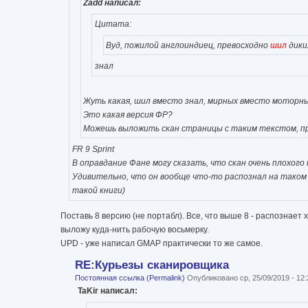
Zadd написал:
Цитата:
Вуд, пожилой англоиндиец, превосходно
шил
дики
знал
Жуть какая, шил вместо знал, мирных вместо моторных
Это какая версия ФР?
Можешь выложить скан страницы с таким текстом, пр
FR 9 Sprint
В оправдание Фане могу сказать, что скан очень плохого
Удивительно, что он вообще что-то распознал на таком с
такой книги)
Поставь 8 версию (не портабл). Все, что выше 8 - распознает х
выложу куда-нить рабочую восьмерку.
UPD - уже написал GMAP практически то же самое.
RE:Курьезы сканировщика
Постоянная ссылка (Permalink)
Опубликовано ср, 25/09/2019 - 12
TaKir написал: