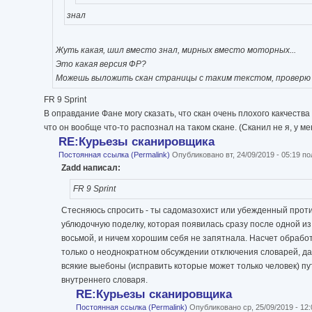
знал
Жуть какая, шил вместо знал, мирных вместо моторных...
Это какая версия ФР?
Можешь выложить скан страницы с таким текстом, проверю 
FR 9 Sprint
В оправдание Фане могу сказать, что скан очень плохого какчеств
что он вообще что-то распознал на таком скане. (Сканил не я, у ме
RE:Курьезы сканировщика
Постоянная ссылка (Permalink)
Опубликовано вт, 24/09/2019 - 05:19 
Zadd написал:
FR 9 Sprint
Стесняюсь спросить - ты садомазохист или убежденный проти
ублюдочную поделку, которая появилась сразу после одной из 
восьмой, и ничем хорошим себя не запятнала. Насчет обрабо
только о неоднократном обсуждении отключения словарей, да
всякие выебоны (исправить которые может только человек) пу
внутреннего словаря.
RE:Курьезы сканировщика
Постоянная ссылка (Permalink)
Опубликовано ср, 25/09/2019 - 12