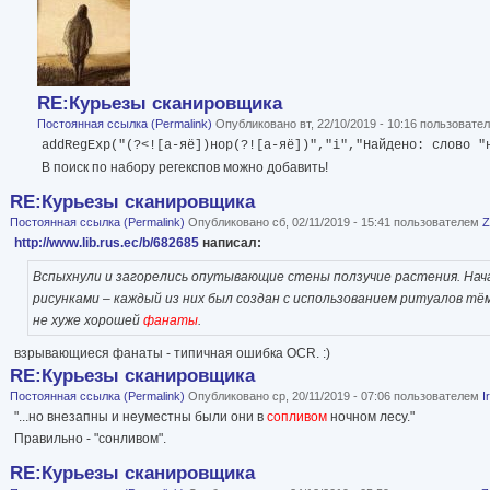
RE:Курьезы сканировщика
Постоянная ссылка (Permalink)
Опубликовано вт, 22/10/2019 - 10:16 пользоват
addRegExp("(?<![а-яё])нор(?![а-яё])","i","Найдено: слово "
В поиск по набору регекспов можно добавить!
RE:Курьезы сканировщика
Постоянная ссылка (Permalink)
Опубликовано сб, 02/11/2019 - 15:41 пользователем
Z
http://www.lib.rus.ec/b/682685
написал:
Вспыхнули и загорелись опутывающие стены ползучие растения. Нача
рисунками – каждый из них был создан с использованием ритуалов тё
не хуже хорошей
фанаты
.
взрывающиеся фанаты - типичная ошибка OCR. :)
RE:Курьезы сканировщика
Постоянная ссылка (Permalink)
Опубликовано ср, 20/11/2019 - 07:06 пользователем
I
"...но внезапны и неуместны были они в
сопливом
ночном лесу."
Правильно - "сонливом".
RE:Курьезы сканировщика