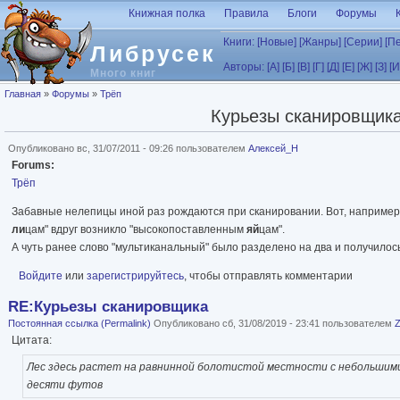
Перейти к основному содержанию
Книжная полка
Правила
Блоги
Форумы
Книги:
[Новые]
[Жанры]
[Серии]
[П
Либрусек
Авторы:
[А]
[Б]
[В]
[Г]
[Д]
[Е]
[Ж]
[З]
[И
Много книг
Вы здесь
Главная
»
Форумы
»
Трёп
Курьезы сканировщик
Опубликовано вс, 31/07/2011 - 09:26 пользователем
Алексей_Н
Forums:
Трёп
Забавные нелепицы иной раз рождаются при сканировании. Вот, например
ли
цам" вдруг возникло "высокопоставленным
яй
цам".
А чуть ранее слово "мультиканальный" было разделено на два и получилось
Войдите
или
зарегистрируйтесь
, чтобы отправлять комментарии
RE:Курьезы сканировщика
Постоянная ссылка (Permalink)
Опубликовано сб, 31/08/2019 - 23:41 пользователем
Цитата:
Лес здесь растет на равнинной болотистой местности с небольшим
десяти футов