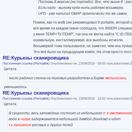
Поставь 8 версию (не портабл). Все, что выше 8 - ра
Если надо - выложу куда-нить рабочую восьмерку.
UPD - уже написал GMAP практически то же самое.
Помню, как-то wotti сне рекомендовал 9 portable, которой 
всё время на каждом скане сообщала, что 300DPI слишком
у меня TEMP="D:\TEMP", так она не могла найти "С:\D:\TEM
нормальную, инсталлируемую, все выебоны исчезли.
Восьмеркой тоже пользовался, не заметил, чем она лучше
Это всё было на предыдущем компе. На этом просто поста
RE:Курьезы сканировщика
Постоянная ссылка (Permalink)
Опубликовано пн, 23/09/2019 - 09:55 пользователем
Цитата:
число рабочих слонов на тиковых разработках в Бирме
мепылилось
уменьшилось
RE:Курьезы сканировщика
Постоянная ссылка (Permalink)
Опубликовано пн, 23/09/2019 - 16:02 пользователем
Цитата:
В сущности, весь заповедник состоит из небольшого
п. к умственног
вода в
«игре
задерживается небольшой дамбой (бондом) и идет
• и прошение
рисовых и других полей