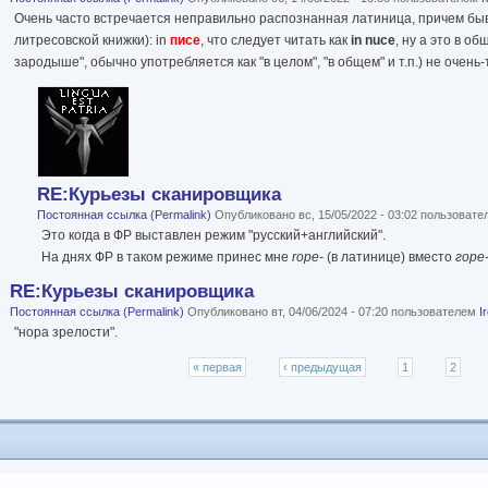
Очень часто встречается неправильно распознанная латиница, причем бы
литресовской книжки): in
писе
, что следует читать как
in nuce
, ну а это в общ
зародыше", обычно употребляется как "в целом", "в общем" и т.п.) не очень-т
RE:Курьезы сканировщика
Постоянная ссылка (Permalink)
Опубликовано вс, 15/05/2022 - 03:02 пользоват
Это когда в ФР выставлен режим "русский+английский".
На днях ФР в таком режиме принес мне
rope-
(в латинице) вместо
горе
RE:Курьезы сканировщика
Постоянная ссылка (Permalink)
Опубликовано вт, 04/06/2024 - 07:20 пользователем
I
"нора зрелости".
Страницы
« первая
‹ предыдущая
1
2