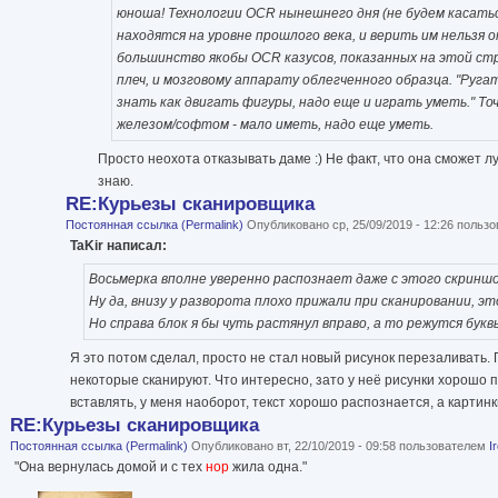
юноша! Технологии OCR нынешнего дня (не будем касать
находятся на уровне прошлого века, и верить им нельзя о
большинство якобы OCR казусов, показанных на этой стр
плеч, и мозговому аппарату облегченного образца. "Руга
знать как двигать фигуры, надо еще и играть уметь." То
железом/софтом - мало иметь, надо еще уметь.
Просто неохота отказывать даме :) Не факт, что она сможет л
знаю.
RE:Курьезы сканировщика
Постоянная ссылка (Permalink)
Опубликовано ср, 25/09/2019 - 12:26 польз
TaKir написал:
Восьмерка вполне уверенно распознает даже с этого скриншо
Ну да, внизу у разворота плохо прижали при сканировании, эт
Но справа блок я бы чуть растянул вправо, а то режутся букв
Я это потом сделал, просто не стал новый рисунок перезаливать. П
некоторые сканируют. Что интересно, зато у неё рисунки хорошо п
вставлять, у меня наоборот, текст хорошо распознается, а картин
RE:Курьезы сканировщика
Постоянная ссылка (Permalink)
Опубликовано вт, 22/10/2019 - 09:58 пользователем
I
"Она вернулась домой и с тех
нор
жила одна."