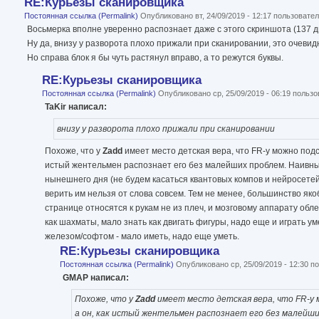
RE:Курьезы сканировщика
Постоянная ссылка (Permalink)
Опубликовано вт, 24/09/2019 - 12:17 пользоват
Восьмерка вполне уверенно распознает даже с этого скриншота (137 д
Ну да, внизу у разворота плохо прижали при сканировании, это очевид
Но справа блок я бы чуть растянул вправо, а то режутся буквы.
RE:Курьезы сканировщика
Постоянная ссылка (Permalink)
Опубликовано ср, 25/09/2019 - 06:19 польз
TaKir написал:
внизу у разворота плохо прижали при сканировании
Похоже, что у
Zadd
имеет место детская вера, что FR-у можно подс
истый жентельмен распознает его без малейших проблем. Наивны
нынешнего дня (не будем касаться квантовых компов и нейросетей
верить им нельзя от слова совсем. Тем не менее, большинство як
странице относятся к рукам не из плеч, и мозговому аппарату обле
как шахматы, мало знать как двигать фигуры, надо еще и играть ум
железом/софтом - мало иметь, надо еще уметь.
RE:Курьезы сканировщика
Постоянная ссылка (Permalink)
Опубликовано ср, 25/09/2019 - 12:30 
GMAP написал:
Похоже, что у
Zadd
имеет место детская вера, что FR-у 
а он, как истый жентельмен распознает его без малейш