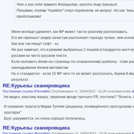
Что и как себе думает Файнридер, просто диву даешься.
Понимаю, почему "порядок" стал поряликом, не вопрос. Но как "юн
представляю!
Меня вообще удивляет, как ФР может так по-разному распознавать.
Его же скриншот ридер зачастую распознает гораздо лучше, чем основ
Как они так пишут софт - хз.
Не раз замечал, что в режиме выбранных 2 языков (стандартно англ+р
русским на чисто русском тексте.
Если наложить блоки на страницы по сохраненному шаблону - тоже ра
накладывании блоков автоматом.
Ну и стандартно - если 15 ФР чего-то не может распознать, берем 8 в
результат.
RE:Курьезы сканировщика
Постоянная ссылка (Permalink)
Опубликовано пт, 15/04/2022 - 01:26 пользователем
a
Не видел, классику жанра, творение вроде третьего FR, постили? "Лолита, 
И название трактата Марка Туллия Цицерона, посвящённого ораторскому ис
ораторах"
Брут, разумеется, но очень хорошо получилось.
RE:Курьезы сканировщика
Постоянная ссылка (Permalink)
Опубликовано сб, 14/05/2022 - 16:56 пользователем
К