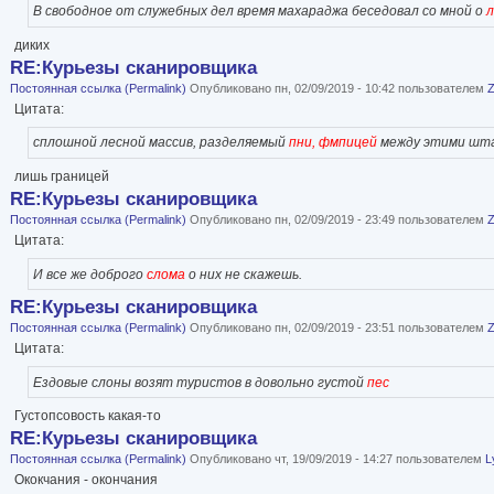
В свободное от служебных дел время махараджа беседовал со мной о
л
диких
RE:Курьезы сканировщика
Постоянная ссылка (Permalink)
Опубликовано пн, 02/09/2019 - 10:42 пользователем
Цитата:
сплошной лесной массив, разделяемый
пни, фмпицей
между этими шт
лишь границей
RE:Курьезы сканировщика
Постоянная ссылка (Permalink)
Опубликовано пн, 02/09/2019 - 23:49 пользователем
Цитата:
И все же доброго
слома
о них не скажешь.
RE:Курьезы сканировщика
Постоянная ссылка (Permalink)
Опубликовано пн, 02/09/2019 - 23:51 пользователем
Цитата:
Ездовые слоны возят туристов в довольно густой
пес
Густопсовость какая-то
RE:Курьезы сканировщика
Постоянная ссылка (Permalink)
Опубликовано чт, 19/09/2019 - 14:27 пользователем
L
Ококчания - окончания