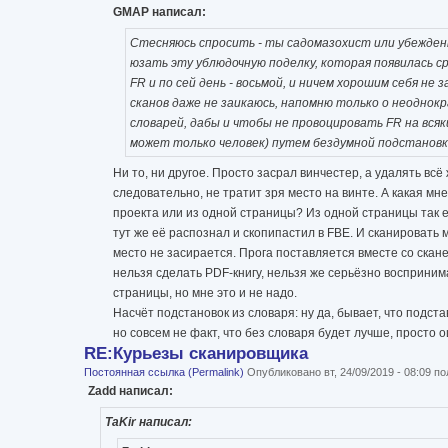
GMAP написал:
Стесняюсь спросить - ты садомазохист или убежден
юзать эту ублюдочную поделку, которая появилась ср
FR и по сей день - восьмой, и ничем хорошим себя не
сканов даже не заикаюсь, напомню только о неодно
словарей, дабы и чтобы не провоцировать FR на вся
может только человек) путем бездумной подстановки
Ни то, ни другое. Просто засрал винчестер, а удалять всё 
следовательно, не тратит зря место на винте. А какая мне
проекта или из одной страницы? Из одной страницы так е
тут же её распознал и скопипастил в FBE. И сканировать 
место не засирается. Прога поставляется вместе со скане
нельзя сделать PDF-книгу, нельзя же серьёзно восприни
страницы, но мне это и не надо.
Насчёт подстановок из словаря: ну да, бывает, что подст
но совсем не факт, что без словаря будет лучше, просто о
RE:Курьезы сканировщика
Постоянная ссылка (Permalink)
Опубликовано вт, 24/09/2019 - 08:09 
Zadd написал:
TaKir написал: