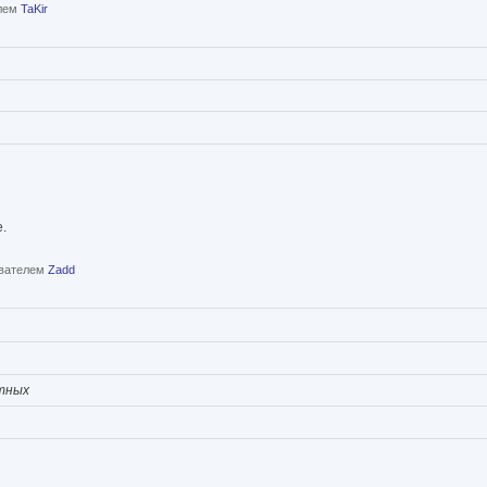
елем
TaKir
.
ователем
Zadd
тных