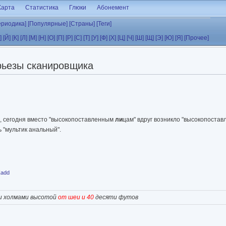
Карта
Статистика
Глюки
Абонемент
ериодика]
[Популярные]
[Страны]
[Теги]
]
[Й]
[К]
[Л]
[М]
[Н]
[О]
[П]
[Р]
[С]
[Т]
[У]
[Ф]
[Х]
[Ц]
[Ч]
[Ш]
[Щ]
[Э]
[Ю]
[Я]
[Прочее]
рьезы сканировщика
, сегодня вместо "высокопоставленным
ли
цам" вдруг возникло "высокопоста
 "мультик анальный".
Zadd
и холмами высотой
от шеи и 40
десяти футов