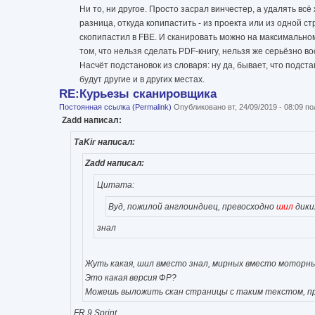
Ни то, ни другое. Просто засрал винчестер, а удалять всё
разница, откуда копипастить - из проекта или из одной с
скопипастил в FBE. И сканировать можно на максимальном
том, что нельзя сделать PDF-книгу, нельзя же серьёзно в
Насчёт подстановок из словаря: ну да, бывает, что подст
будут другие и в других местах.
RE:Курьезы сканировщика
Постоянная ссылка (Permalink)
Опубликовано вт, 24/09/2019 - 08:09 
Zadd написал:
TaKir написал:
Zadd написал:
Цитата:
Вуд, пожилой англоиндиец, превосходно
шил
дики
знал
Жуть какая, шил вместо знал, мирных вместо моторных
Это какая версия ФР?
Можешь выложить скан страницы с таким текстом, пр
FR 9 Sprint