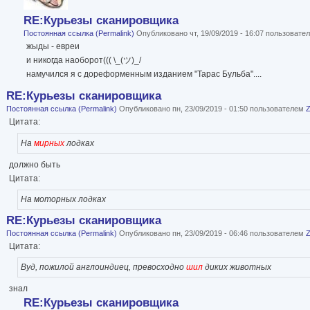
RE:Курьезы сканировщика
Постоянная ссылка (Permalink)
Опубликовано чт, 19/09/2019 - 16:07 пользоват
жыды - евреи
и никогда наоборот((( \_(ツ)_/
намучился я с дореформенным изданием "Тарас Бульба"....
RE:Курьезы сканировщика
Постоянная ссылка (Permalink)
Опубликовано пн, 23/09/2019 - 01:50 пользователем
Цитата:
На
мирных
лодках
должно быть
Цитата:
На моторных лодках
RE:Курьезы сканировщика
Постоянная ссылка (Permalink)
Опубликовано пн, 23/09/2019 - 06:46 пользователем
Цитата:
Вуд, пожилой англоиндиец, превосходно
шил
диких животных
знал
RE:Курьезы сканировщика