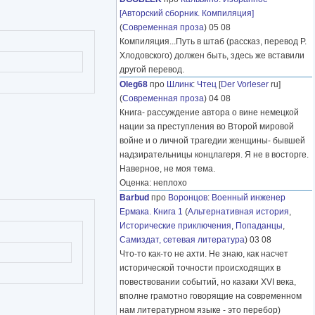
[Авторский сборник. Компиляция]
(
Современная проза
) 05 08
Компиляция...Путь в штаб (рассказ, перевод Р.
Хлодовского) должен быть, здесь же вставили
другой перевод.
Oleg68
про
Шлинк
:
Чтец
[
Der Vorleser
ru]
(
Современная проза
) 04 08
Книга- рассуждение автора о вине немецкой
нации за преступления во Второй мировой
войне и о личной трагедии женщины- бывшей
надзирательницы концлагеря. Я не в восторге.
Наверное, не моя тема.
Оценка: неплохо
Barbud
про
Воронцов
:
Военный инженер
Ермака. Книга 1
(
Альтернативная история
,
Исторические приключения
,
Попаданцы
,
Самиздат, сетевая литература
) 03 08
Что-то как-то не ахти. Не знаю, как насчет
исторической точности происходящих в
повествовании событий, но казаки XVI века,
вполне грамотно говорящие на современном
нам литературном языке - это перебор)