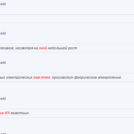
Zadd
Zadd
лковник, несмотря на
гной
небольшой рост
Zadd
ых электрических
лам почек
, производит феерическое впечатление.
Zadd
ик ИХ
животных.
Zadd