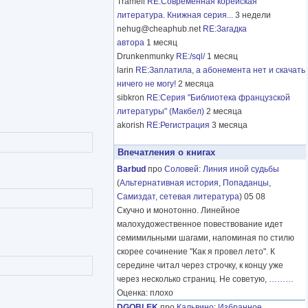
Tramell
RE:Современная корейская
литература. Книжная серия...
3 недели
nehug@cheaphub.net
RE:Загадка
автора
1 месяц
Drunkenmunky
RE:/sql/
1 месяц
larin
RE:Заплатила, а абонемента нет и скачать
ничего не могу!
2 месяца
sibkron
RE:Серия "Библиотека французской
литературы" (Макбел)
2 месяца
akorish
RE:Регистрация
3 месяца
Впечатления о книгах
Barbud
про
Соловей
:
Линия иной судьбы
(
Альтернативная история
,
Попаданцы
,
Самиздат, сетевая литература
) 05 08
Скучно и монотонно. Линейное
малохудожественное повествование идет
семимильными шагами, напоминая по стилю
скорее сочинение "Как я провел лето". К
середине читал через строчку, к концу уже
через несколько страниц. Не советую,
………
Оценка: плохо
DGOBLEK
про
Кальвино
:
Избранное