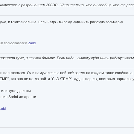
о какчества с разрешением 200DPI. Удивительно, что он вообще что-то рас
хуже, и глюков больше. Если надо - выложу куда-нить рабочую восьмерку.
:20 пользователем
Zadd
спознает хуже, и глюков больше. Если надо - выложу куда-нить рабочую вось
 он пользовался. Ох и намучался я с ней, всё время на каждом скане сообщала
EMP", так она не могла найти "С:\D:\TEMP". чудо в перьях, поставил нормальн
 или хуже девятки.
вил Sprint искаропки.
Zadd