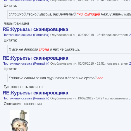
Цитата:
сплошной лесной массив, разделяемый
пни, фмпицей
между этими шт
лишь границей
RE:Курьезы сканировщика
Постоянная ссылка (Permalink)
Опубликовано пн, 02/09/2019 - 23:49 пользователем
Цитата:
И все же доброго
слома
о них не скажешь.
RE:Курьезы сканировщика
Постоянная ссылка (Permalink)
Опубликовано пн, 02/09/2019 - 23:51 пользователем
Цитата:
Ездовые слоны возят туристов в довольно густой
пес
Густопсовость какая-то
RE:Курьезы сканировщика
Постоянная ссылка (Permalink)
Опубликовано чт, 19/09/2019 - 14:27 пользователем
L
Ококчания - окончания