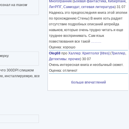
Многогранник
(
Боевая фантастика
,
Киберпанк
,
познал на таком
ЛитРПГ
,
Самиздат, сетевая литература
) 31 07
Надеюсь это предпоследняя книга этой эпопеи
по прохождению Стены) В книге хоть радует
отсутствие подробных описаний апгрейда
навыков, которые очень трудно читать и еще
труднее воспринимать. Сам язык
повествования все такой
………
Оценка: хорошо
Oleg68
про
Халлер
:
Криптолог [litres]
(
Триллер
,
мерку.
Детективы: прочее
) 30 07
Очень интересная книга и необычный сюжет.
, что 300DPI слишком
Оценка: отлично!
ую, инсталлируемую, все
больше впечатлений