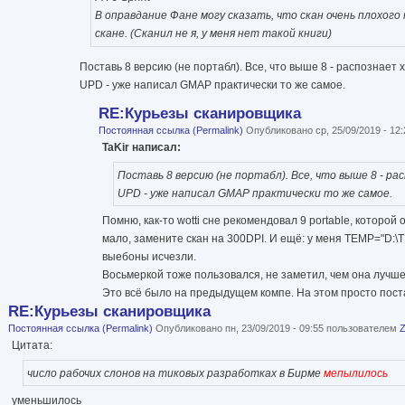
В оправдание Фане могу сказать, что скан очень плохог
скане. (Сканил не я, у меня нет такой книги)
Поставь 8 версию (не портабл). Все, что выше 8 - распознает 
UPD - уже написал GMAP практически то же самое.
RE:Курьезы сканировщика
Постоянная ссылка (Permalink)
Опубликовано ср, 25/09/2019 - 12
TaKir написал:
Поставь 8 версию (не портабл). Все, что выше 8 - ра
UPD - уже написал GMAP практически то же самое.
Помню, как-то wotti сне рекомендовал 9 portable, которой
мало, замените скан на 300DPI. И ещё: у меня TEMP="D:\T
выебоны исчезли.
Восьмеркой тоже пользовался, не заметил, чем она лучше
Это всё было на предыдущем компе. На этом просто поста
RE:Курьезы сканировщика
Постоянная ссылка (Permalink)
Опубликовано пн, 23/09/2019 - 09:55 пользователем
Цитата:
число рабочих слонов на тиковых разработках в Бирме
мепылилось
уменьшилось