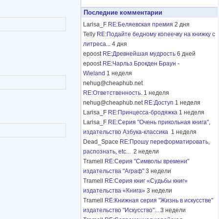
Последние комментарии
Larisa_F
RE:Беляевская премия
2 дня
Telly
RE:Подайте бедному копеечку на книжку с
литреса...
4 дня
epoost
RE:Древнейшая мудрость
6 дней
epoost
RE:Чарльз Брокден Браун -
Wieland
1 неделя
nehug@cheaphub.net
RE:Ответственность.
1 неделя
nehug@cheaphub.net
RE:Доступ
1 неделя
Larisa_F
RE:Принцесса-бродяжка
1 неделя
Larisa_F
RE:Серия "Очень прикольная книга",
издательство Азбука-классика
1 неделя
Dead_Space
RE:Прошу переформатировать,
распознать, etc...
2 недели
Tramell
RE:Серия "Символы времени"
издательства "Аграф"
3 недели
Tramell
RE:Серия книг «Судьбы книг»
издательства «Книга»
3 недели
Tramell
RE:Книжная серия "Жизнь в искусстве"
издательство "Искусство"...
3 недели