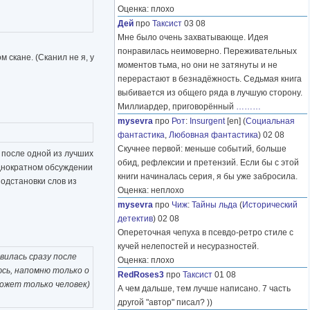
Оценка: плохо
Дей
про
Таксист
03 08
Мне было очень захватывающе. Идея
понравилась неимоверно. Переживательных
 скане. (Сканил не я, у
моментов тьма, но они не затянуты и не
перерастают в безнадёжность. Седьмая книга
выбивается из общего ряда в лучшую сторону.
Миллиардер, приговорённый
………
mysevra
про
Рот
:
Insurgent
[en] (
Социальная
фантастика
,
Любовная фантастика
) 02 08
Скучнее первой: меньше событий, больше
 после одной из лучших
обид, рефлексии и претензий. Если бы с этой
однократном обсуждении
книги начиналась серия, я бы уже забросила.
одстановки слов из
Оценка: неплохо
mysevra
про
Чиж
:
Тайны льда
(
Исторический
детектив
) 02 08
Опереточная чепуха в псевдо-ретро стиле с
кучей нелепостей и несуразностей.
вилась сразу после
Оценка: плохо
юсь, напомню только о
RedRoses3
про
Таксист
01 08
ожет только человек)
А чем дальше, тем лучше написано. 7 часть
другой "автор" писал? ))