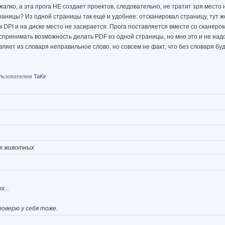
 жалко, а эта прога НЕ создает проектов, следовательно, не тратит зря место 
траницы? Из одной страницы так ещё и удобнее: отсканировал страницу, тут ж
 DPI и на диске место не засирается. Прога поставляется вместе со сканером
оспринимать возможность делать PDF из одной страницы, но мне это и не надо
авляет из словаря неправильное слово, но совсем не факт, что без словаря б
пользователем
TaKir
х животных
...
оверю у себя тоже.