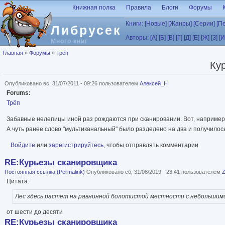
Перейти к основному содержанию
Книжная полка
Правила
Блоги
Форумы
Книги:
[Новые]
[Жанры]
[Серии]
[П
Либрусек
Авторы:
[А]
[Б]
[В]
[Г]
[Д]
[Е]
[Ж]
[З]
[И
Много книг
Вы здесь
Главная
»
Форумы
»
Трёп
Ку
Опубликовано вс, 31/07/2011 - 09:26 пользователем
Алексей_Н
Forums:
Трёп
Забавные нелепицы иной раз рождаются при сканировании. Вот, например
А чуть ранее слово "мультиканальный" было разделено на два и получилось
Войдите
или
зарегистрируйтесь
, чтобы отправлять комментарии
RE:Курьезы сканировщика
Постоянная ссылка (Permalink)
Опубликовано сб, 31/08/2019 - 23:41 пользователем
Цитата:
Лес здесь растет на равнинной болотистой местности с небольшим
от шести до десяти
RE:Курьезы сканировщика