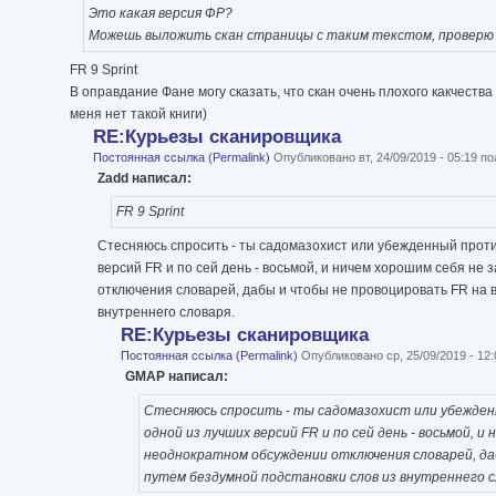
Это какая версия ФР?
Можешь выложить скан страницы с таким текстом, проверю 
FR 9 Sprint
В оправдание Фане могу сказать, что скан очень плохого какчества
меня нет такой книги)
RE:Курьезы сканировщика
Постоянная ссылка (Permalink)
Опубликовано вт, 24/09/2019 - 05:19 
Zadd написал:
FR 9 Sprint
Стесняюсь спросить - ты садомазохист или убежденный против
версий FR и по сей день - восьмой, и ничем хорошим себя не
отключения словарей, дабы и чтобы не провоцировать FR на 
внутреннего словаря.
RE:Курьезы сканировщика
Постоянная ссылка (Permalink)
Опубликовано ср, 25/09/2019 - 12
GMAP написал:
Стесняюсь спросить - ты садомазохист или убежденн
одной из лучших версий FR и по сей день - восьмой, 
неоднократном обсуждении отключения словарей, да
путем бездумной подстановки слов из внутреннего с