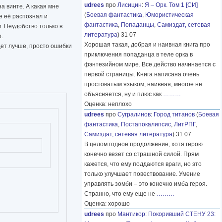
udrees
про
Лисицин
:
Я – Орк. Том 1 [СИ]
на винте. А какая мне
(
Боевая фантастика
,
Юмористическая
е её распознал и
фантастика
,
Попаданцы
,
Самиздат, сетевая
. Неудобство только в
литература
) 31 07
.
Хорошая такая, добрая и наивная книга про
удет лучше, просто ошибки
приключения попаданца в теле орка в
фэнтезийном мире. Все действо начинается с
первой страницы. Книга написана очень
простоватым языком, наивная, многое не
объясняется, ну и плюс как
………
Оценка: неплохо
udrees
про
Сугралинов
:
Город титанов
(
Боевая
фантастика
,
Постапокалипсис
,
ЛитРПГ
,
Самиздат, сетевая литература
) 31 07
В целом годное продолжение, хотя герою
конечно везет со страшной силой. Прям
кажется, что ему поддаются враги, но это
только улучшает повествование. Умение
управлять зомби – это конечно имба героя.
Странно, что ему еще не
………
Оценка: хорошо
udrees
про
Мантикор
:
Покоривший СТЕНУ 23: