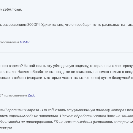
у себя тоже.
 с разрешением 200DPI. Удивительно, что он вообще что-то распознал на таком
пользователем
GMAP
ник вареза? На кой юзать эту ублюдочную поделку, которая появилась сразу
 запятнала. Насчет обработки сканов даже не заикаюсь, напомню только о не
всякие выебоны (исправить которые может только человек) путем бездумной п
:07 пользователем
Zadd
ый противник вареза? На кой юзать эту ублюдочную поделку, которая поя
и ничем хорошим себя не запятнала. Насчет обработки сканов даже не заика
бы и чтобы не провоцировать FR на всякие выебоны (исправить которые м
ловаря.