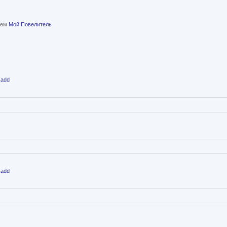
елем
Мой Повелитель
Zadd
Zadd