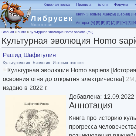
Перейти к основному содержанию
Книжная полка
Правила
Блоги
Форумы
Книги:
[Новые]
[Жанры]
[Серии]
[П
Либрусек
Авторы:
[А]
[Б]
[В]
[Г]
[Д]
[Е]
[Ж]
[З]
[И
Много книг
Вы здесь
Главная
»
Книги
»
Культурная эволюция Homo sapiens (fb2)
Культурная эволюция Homo sapie
Рашид Шафигулин
Культурология
Биология
История техники
Культурная эволюция Homo sapiens [История
освоения огня до открытия электричества]
2M,
издано в 2022 г.
Добавлена: 12.09.2022
Аннотация
Книга про историю куль
прогресса человечеств
возникновения важней