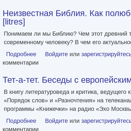
Неизвестная Библия. Как полю
[litres]
Понимаем ли мы Библию? Чем этот древний т
современному человеку? В чем его актуально
Подробнее
о Неизвестная Библия. Как полюбить Писание [litres]
Войдите
или
зарегистрируйтес
комментарии
Тет-а-тет. Беседы с европейски
В книгу литературоведа и критика, ведущего
«Порядок слов» и «Разночтения» на телекана
программы «Книжечки» на радио «Эхо Москв
Подробнее
о Тет-а-тет. Беседы с европейскими писателями
Войдите
или
зарегистрируйтес
комментарии