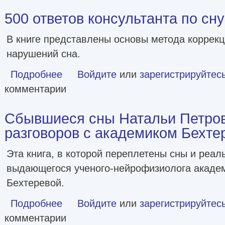
500 ответов консультанта по сну [
В книге представлены основы метода коррек
нарушений сна.
Подробнее
о 500 ответов консультанта по сну [litres]
Войдите
или
зарегистрируйтес
комментарии
Сбывшиеся сны Натальи Петров
разговоров с академиком Бехтере
Эта книга, в которой переплетены сны и реал
выдающегося ученого-нейрофизиолога акаде
Бехтеревой.
Подробнее
о Сбывшиеся сны Натальи Петровны. Из разговоров с ак
Войдите
или
зарегистрируйтес
комментарии