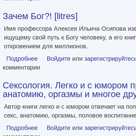
Зачем Бог?! [litres]
Имя профессора Алексея Ильича Осипова из
ищущему свой путь к Богу человеку, а его кни
откровением для миллионов.
Подробнее
о Зачем Бог?! [litres]
Войдите
или
зарегистрируйтес
комментарии
Сексология. Легко и с юмором п
анатомию, оргазмы и многое др
Автор книги легко и с юмором отвечает на п
секс, анатомию, оргазмы, половое воспитание
Подробнее
о Сексология. Легко и с юмором про секс, анатомию, орг
Войдите
или
зарегистрируйтес