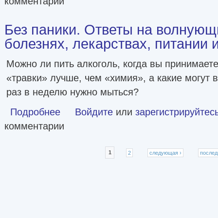
комментарии
Без паники. Ответы на волнующ
болезнях, лекарствах, питании 
Можно ли пить алкоголь, когда вы принимает
«травки» лучше, чем «химия», а какие могут 
раз в неделю нужно мыться?
Подробнее
о Без паники. Ответы на волнующие вопросы о болезнях
Войдите
или
зарегистрируйтес
комментарии
Страницы
1
2
следующая ›
послед