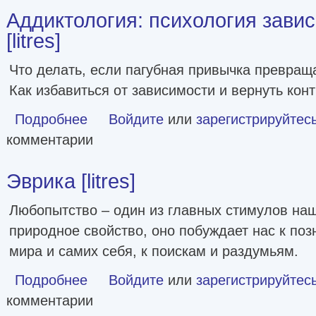
Аддиктология: психология зави
[litres]
Что делать, если пагубная привычка превращ
Как избавиться от зависимости и вернуть кон
Подробнее
о Аддиктология: психология зависимого поведения [litres
Войдите
или
зарегистрируйтес
комментарии
Эврика [litres]
Любопытство – один из главных стимулов на
природное свойство, оно побуждает нас к по
мира и самих себя, к поискам и раздумьям.
Подробнее
о Эврика [litres]
Войдите
или
зарегистрируйтес
комментарии