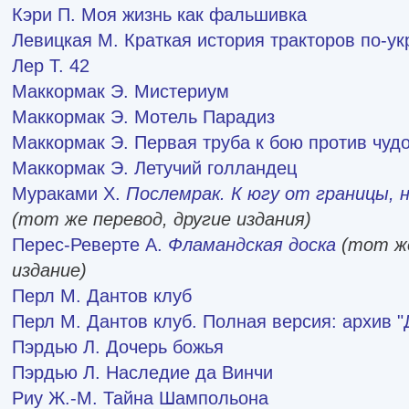
Кэри П.
Моя жизнь как фальшивка
Левицкая М.
Краткая история тракторов по-ук
Лер Т.
42
Маккормак Э.
Мистериум
Маккормак Э.
Мотель Парадиз
Маккормак Э.
Первая труба к бою против чуд
Маккормак Э.
Летучий голландец
Мураками Х.
Послемрак.
К югу от границы, 
(тот же перевод, другие издания)
Перес-Реверте А.
Фламандская доска
(тот же
издание)
Перл М.
Дантов клуб
Перл М.
Дантов клуб. Полная версия: архив "
Пэрдью Л.
Дочерь божья
Пэрдью Л.
Наследие да Винчи
Риу Ж.-М.
Тайна Шампольона