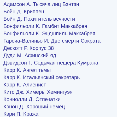
Адамсон А.
Тысяча лиц Бэнтэн
Бойн Д.
Криппен
Бойн Д.
Похититель вечности
Бонфильоли К.
Гамбит Маккабрея
Бонфильоли К.
Эндшпиль Маккабрея
Гарсиа-Валиньо И.
Две смерти Сократа
Дескотт Р.
Корпус 38
Дуди М.
Афинский яд
Дэвидсон Г.
Седьмая пещера Кумрана
Карр К.
Ангел тьмы
Карр К.
Итальянский секретарь
Карр К.
Алиенист
Китс Дж.
Химеры Хемингуэя
Коннолли Д.
Отпечатки
Кэнон Д.
Хороший немец
Кэри П.
Кража