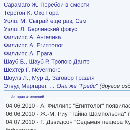
Сарамаго Ж.
Перебои в смерти
Терстон К.
Око Гора
Уолш М.
Сыграй еще раз, Сэм
Уэлш Л.
Берлинский фокус
Филлипс А.
Ангелика
Филлипс А.
Египтолог
Филлипс А.
Прага
Шауб Б.,
Шауб Р.
Тропою Данте
Шехтер Г.
Nevermore
Шоулз Л.,
Мур Д.
Заговор Грааля
Этвуд Маргарет.
... Она же "Грейс"
(другое из
Скрыть
История изменений
04.06.2010 - А. Филлипс "Египтолог" появила
06.06.2010 - Ж.-М. Риу "Тайна Шампольона" 
04.07.2010 - Г. Дэвидсон "Седьмая пещера К
библиотеке