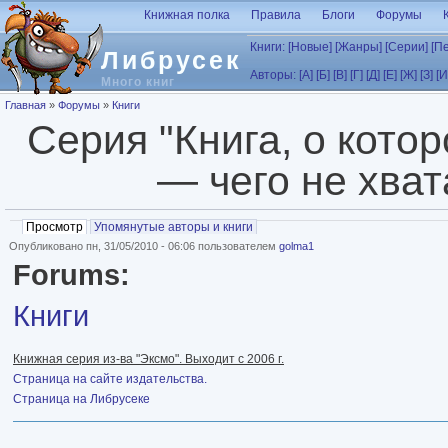
Перейти к основному содержанию
Книжная полка
Правила
Блоги
Форумы
Книги:
[Новые]
[Жанры]
[Серии]
[П
Либрусек
Авторы:
[А]
[Б]
[В]
[Г]
[Д]
[Е]
[Ж]
[З]
[И
Много книг
Вы здесь
Главная
»
Форумы
»
Книги
Серия "Книга, о котор
— чего не хват
Главные вкладки
Просмотр
(активная вкладка)
Упомянутые авторы и книги
Опубликовано пн, 31/05/2010 - 06:06 пользователем
golma1
Forums:
Книги
Книжная серия из-ва "Эксмо". Выходит с 2006 г.
Страница на сайте издательства.
Страница на Либрусеке