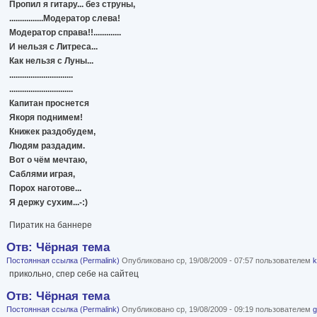
Пропил я гитару... без струны,
................Модератор слева!
Модератор справа!!.............
И нельзя с Литреса...
Как нельзя с Луны...
..............................
..............................
Капитан проснется
Якоря поднимем!
Книжек раздобудем,
Людям раздадим.
Вот о чём мечтаю,
Саблями играя,
Порох наготове...
Я держу сухим...-:)
Пиратик на баннере
Отв: Чёрная тема
Постоянная ссылка (Permalink)
Опубликовано ср, 19/08/2009 - 07:57 пользователем
k
прикольно, спер себе на сайтец
Отв: Чёрная тема
Постоянная ссылка (Permalink)
Опубликовано ср, 19/08/2009 - 09:19 пользователем
g