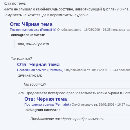
Кста по теме:
никто не слышал о какой-нибудь софтине, инвертирующей дисплей? (Типа,
Тему ваять не хочется, да и переключать неудобно.
Отв: Чёрная тема
Постоянная ссылка (Permalink)
Опубликовано вт, 18/08/2009 - 16:35 пользоват
oldvagrant написал:
Типа, ночной режим.
Так годится?
Отв: Чёрная тема
Постоянная ссылка (Permalink)
Опубликовано вт, 18/08/2009 - 16:43 польз
zwei написал:
Так годится?
Ага. Предлагаете покадрово преобразовывать копию экрана в Corel
Отв: Чёрная тема
Постоянная ссылка (Permalink)
Опубликовано вт, 18/08/2009 - 16:57 
oldvagrant написал:
Предлагаете покадрово преобразовывать