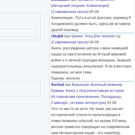
[Авторский сборник. Компиляция]
(
Современная проза
) 05 08
Компиляция...Путь в штаб (рассказ, перевод Р.
Хлодовского) должен быть, здесь же вставили
другой перевод.
Oleg68
про
Шлинк
:
Чтец
[
Der Vorleser
ru]
(
Современная проза
) 04 08
Книга- рассуждение автора о вине немецкой
нации за преступления во Второй мировой
войне и о личной трагедии женщины- бывшей
надзирательницы концлагеря. Я не в восторге.
Наверное, не моя тема.
Оценка: неплохо
Barbud
про
Воронцов
:
Военный инженер
Ермака. Книга 1
(
Альтернативная история
,
Исторические приключения
,
Попаданцы
,
Самиздат, сетевая литература
) 03 08
Что-то как-то не ахти. Не знаю, как насчет
исторической точности происходящих в
повествовании событий, но казаки XVI века,
вполне грамотно говорящие на современном
нам литературном языке - это перебор)