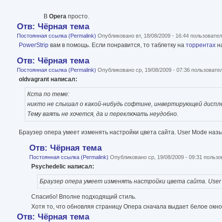
В
Opera
просто.
Отв: Чёрная тема
Постоянная ссылка (Permalink)
Опубликовано вт, 18/08/2009 - 16:44 пользоват
PowerStrip
вам в помощь. Если понравится, то таблетку на
торрентах
н
Отв: Чёрная тема
Постоянная ссылка (Permalink)
Опубликовано ср, 19/08/2009 - 07:36 пользоват
oldvagrant написал:
Кста по теме:
никто не слышал о какой-нибудь софтине, инвертирующей дисплей
Тему ваять не хочется, да и переключать неудобно.
Браузер опера умеет изменять настройки цвета сайта. User Mode наз
Отв: Чёрная тема
Постоянная ссылка (Permalink)
Опубликовано ср, 19/08/2009 - 09:31 польз
Psychedelic написал:
Браузер опера умеет изменять настройки цвета сайта. User
Спасибо! Вполне подходящий стиль.
Хотя то, что обновляя страницу Опера сначала выдает белое окно 
Отв: Чёрная тема