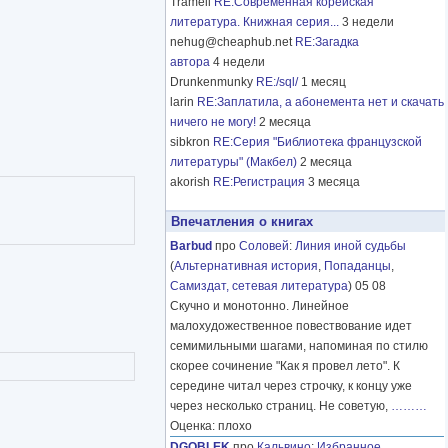
Tramell
RE:Современная корейская
литература. Книжная серия...
3 недели
nehug@cheaphub.net
RE:Загадка
автора
4 недели
Drunkenmunky
RE:/sql/
1 месяц
larin
RE:Заплатила, а абонемента нет и скачать
ничего не могу!
2 месяца
sibkron
RE:Серия "Библиотека французской
литературы" (Макбел)
2 месяца
akorish
RE:Регистрация
3 месяца
Впечатления о книгах
Barbud
про
Соловей
:
Линия иной судьбы
(
Альтернативная история
,
Попаданцы
,
Самиздат, сетевая литература
) 05 08
Скучно и монотонно. Линейное
малохудожественное повествование идет
семимильными шагами, напоминая по стилю
скорее сочинение "Как я провел лето". К
середине читал через строчку, к концу уже
через несколько страниц. Не советую,
………
Оценка: плохо
DGOBLEK
про
Кальвино
:
Избранное