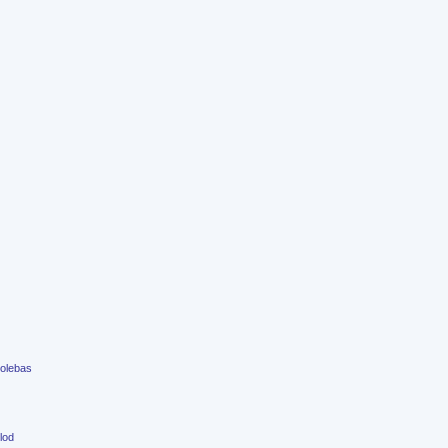
olebas
lod