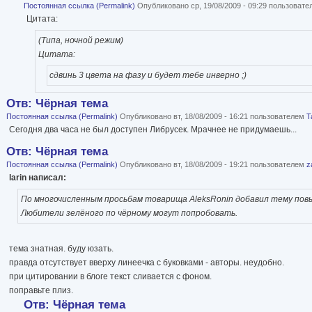
Постоянная ссылка (Permalink)
Опубликовано ср, 19/08/2009 - 09:29 пользоват
Цитата:
(Типа, ночной режим)
Цитата:
сдвинь 3 цвета на фазу и будет тебе инверно ;)
Отв: Чёрная тема
Постоянная ссылка (Permalink)
Опубликовано вт, 18/08/2009 - 16:21 пользователем
T
Сегодня два часа не был доступен Либрусек. Мрачнее не придумаешь...
Отв: Чёрная тема
Постоянная ссылка (Permalink)
Опубликовано вт, 18/08/2009 - 19:21 пользователем
z
larin написал:
По многочисленным просьбам товарища AleksRonin добавил тему пов
Любители зелёного по чёрному могут попробовать.
тема знатная. буду юзать.
правда отсутствует вверху линеечка с буковками - авторы. неудобно.
при цитировании в блоге текст сливается с фоном.
поправьте плиз.
Отв: Чёрная тема