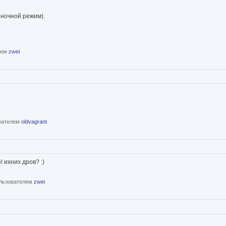
 ночной режим).
елем
zwei
ователем
oldvagrant
 ихних дров? :)
пользователем
zwei