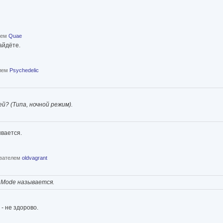
елем
Quae
айдёте.
елем
Psychedelic
? (Типа, ночной режим).
ывается.
ователем
oldvagrant
 Mode называется.
- не здорово.