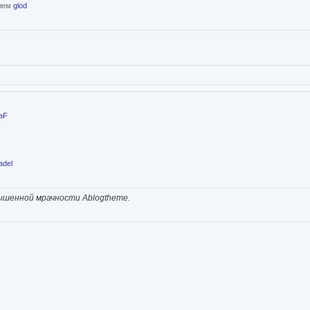
елем
glod
aF
adel
ышенной мрачности Ablogtheme.