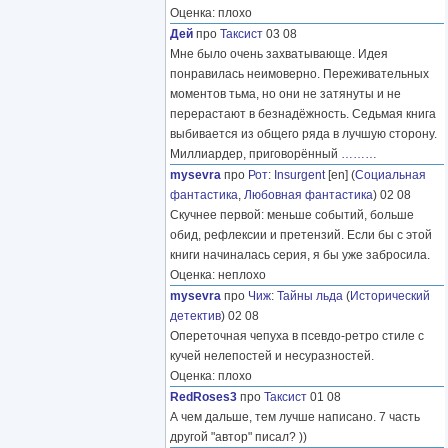
Оценка: плохо
Дей
про
Таксист
03 08
Мне было очень захватывающе. Идея
понравилась неимоверно. Переживательных
моментов тьма, но они не затянуты и не
перерастают в безнадёжность. Седьмая книга
выбивается из общего ряда в лучшую сторону.
Миллиардер, приговорённый
………
mysevra
про
Рот
:
Insurgent
[en] (
Социальная
фантастика
,
Любовная фантастика
) 02 08
Скучнее первой: меньше событий, больше
обид, рефлексии и претензий. Если бы с этой
книги начиналась серия, я бы уже забросила.
Оценка: неплохо
mysevra
про
Чиж
:
Тайны льда
(
Исторический
детектив
) 02 08
Опереточная чепуха в псевдо-ретро стиле с
кучей нелепостей и несуразностей.
Оценка: плохо
RedRoses3
про
Таксист
01 08
А чем дальше, тем лучше написано. 7 часть
другой "автор" писал? ))