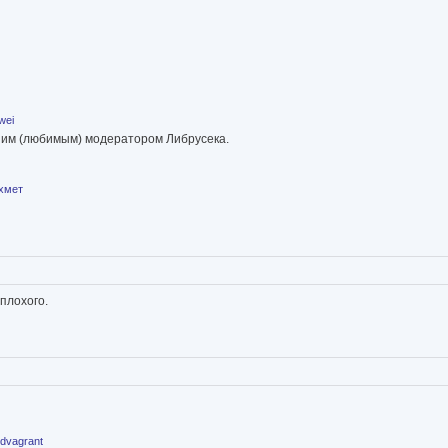
wei
шим (любимым) модератором Либрусека.
хмет
плохого.
ldvagrant