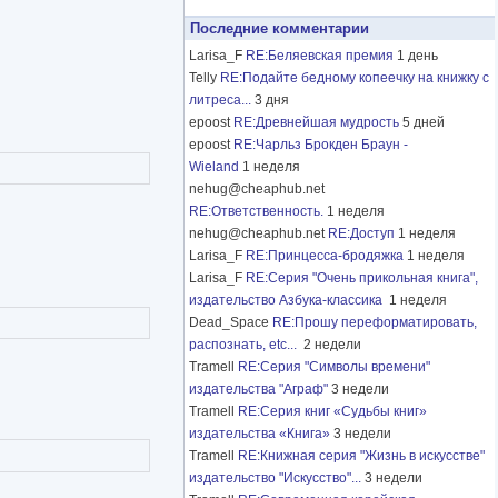
Последние комментарии
Larisa_F
RE:Беляевская премия
1 день
Telly
RE:Подайте бедному копеечку на книжку с
литреса...
3 дня
epoost
RE:Древнейшая мудрость
5 дней
epoost
RE:Чарльз Брокден Браун -
Wieland
1 неделя
nehug@cheaphub.net
RE:Ответственность.
1 неделя
nehug@cheaphub.net
RE:Доступ
1 неделя
Larisa_F
RE:Принцесса-бродяжка
1 неделя
Larisa_F
RE:Серия "Очень прикольная книга",
издательство Азбука-классика
1 неделя
Dead_Space
RE:Прошу переформатировать,
распознать, etc...
2 недели
Tramell
RE:Серия "Символы времени"
издательства "Аграф"
3 недели
Tramell
RE:Серия книг «Судьбы книг»
издательства «Книга»
3 недели
Tramell
RE:Книжная серия "Жизнь в искусстве"
издательство "Искусство"...
3 недели