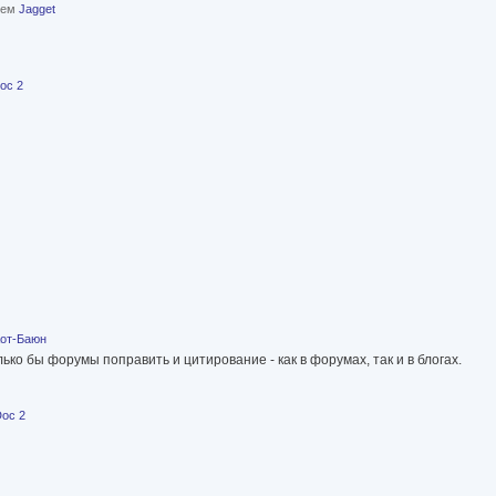
елем
Jagget
oc 2
от-Баюн
ько бы форумы поправить и цитирование - как в форумах, так и в блогах.
oc 2