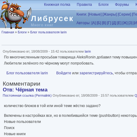
Перейти к основному содержанию
Книжная полка
Правила
Блоги
Форумы
Книги:
[Новые]
[Жанры]
[Серии]
[П
Либрусек
Авторы:
[А]
[Б]
[В]
[Г]
[Д]
[Е]
[Ж]
[З]
[И
Много книг
Вы здесь
Главная
»
Блоги
»
Блог пользователя larin
Опубликовано вт, 18/08/2009 - 15:42 пользователем
larin
По многочисленным просьбам товарища AleksRonin добавил тему повышен
Любители зелёного по чёрному могут попробовать.
Блог пользователя larin
Войдите
или
зарегистрируйтесь
, чтобы отпр
Комментарии
Отв: Чёрная тема
Постоянная ссылка (Permalink)
Опубликовано вт, 18/08/2009 - 15:57 пользователем
Q
количество блоков в той или иной теме жёстко задано?
Включены в настройках все, но в полюбившейся теме (pushbutton) некоторы
Новые пользователи
Поиск
Новые книги