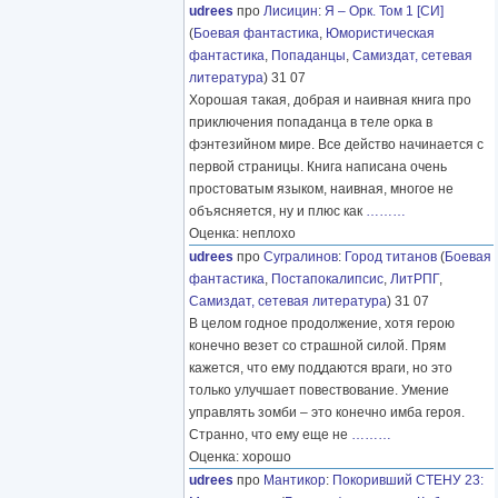
udrees
про
Лисицин
:
Я – Орк. Том 1 [СИ]
(
Боевая фантастика
,
Юмористическая
фантастика
,
Попаданцы
,
Самиздат, сетевая
литература
) 31 07
Хорошая такая, добрая и наивная книга про
приключения попаданца в теле орка в
фэнтезийном мире. Все действо начинается с
первой страницы. Книга написана очень
простоватым языком, наивная, многое не
объясняется, ну и плюс как
………
Оценка: неплохо
udrees
про
Сугралинов
:
Город титанов
(
Боевая
фантастика
,
Постапокалипсис
,
ЛитРПГ
,
Самиздат, сетевая литература
) 31 07
В целом годное продолжение, хотя герою
конечно везет со страшной силой. Прям
кажется, что ему поддаются враги, но это
только улучшает повествование. Умение
управлять зомби – это конечно имба героя.
Странно, что ему еще не
………
Оценка: хорошо
udrees
про
Мантикор
:
Покоривший СТЕНУ 23: