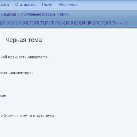
Карта
Статистика
Глюки
Абонемент
ериодика]
[Популярные]
[Страны]
[Теги]
]
[Й]
[К]
[Л]
[М]
[Н]
[О]
[П]
[Р]
[С]
[Т]
[У]
[Ф]
[Х]
[Ц]
[Ч]
[Ш]
[Щ]
[Э]
[Ю]
[Я]
[Прочее]
Чёрная тема
ной мрачности Ablogtheme.
авлять комментарии
uae
е блоки почему-то отсутствуют: