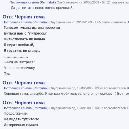
Постоянная ссылка (Permalink)
Опубликовано чт, 20/08/2009 - 08:12 пользоват
Да-да! цитаты невозможно прочесть!
Отв: Чёрная тема
Постоянная ссылка (Permalink)
Опубликовано чт, 20/08/2009 - 17:58 пользователем
D
Голосом тукана-истина пророчит:
Биться нам с "Литресом"
Пьянствовать ли ночью...
Я пират весёлый,
Я грустить не стану...
............................
Книги на "Литресе"
Мне не по карману
Пух
Отв: Чёрная тема
Постоянная ссылка (Permalink)
Опубликовано ср, 19/08/2009 - 03:26 пользователем
К
Хорошая тема, спасибо. Я как раз любитель зеленого по черному =) Вот тол
Отв: Чёрная тема
Постоянная ссылка (Permalink)
Опубликовано ср, 19/08/2009 - 04:52 пользователем
D
Продолжение:
Не видать тут что-то
Интересных книжек