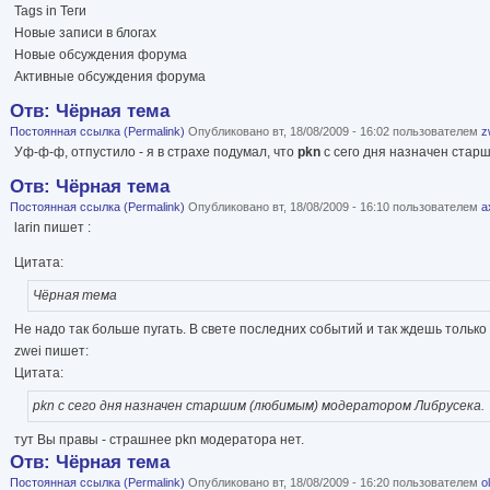
Tags in Теги
Новые записи в блогах
Новые обсуждения форума
Активные обсуждения форума
Отв: Чёрная тема
Постоянная ссылка (Permalink)
Опубликовано вт, 18/08/2009 - 16:02 пользователем
z
Уф-ф-ф, отпустило - я в страхе подумал, что
pkn
с сего дня назначен стар
Отв: Чёрная тема
Постоянная ссылка (Permalink)
Опубликовано вт, 18/08/2009 - 16:10 пользователем
а
larin пишет :
Цитата:
Чёрная тема
Не надо так больше пугать. В свете последних событий и так ждешь только 
zwei пишет:
Цитата:
pkn с сего дня назначен старшим (любимым) модератором Либрусека.
тут Вы правы - страшнее pkn модератора нет.
Отв: Чёрная тема
Постоянная ссылка (Permalink)
Опубликовано вт, 18/08/2009 - 16:20 пользователем
o