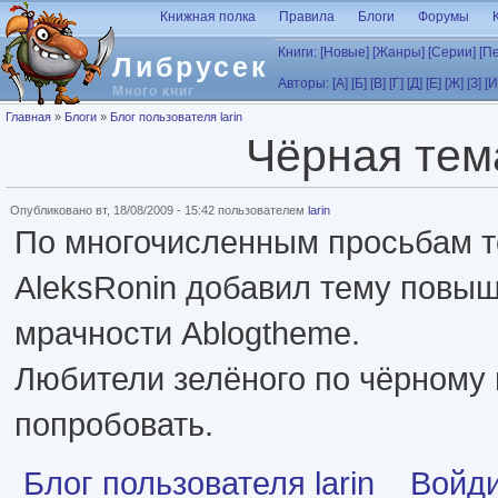
Перейти к основному содержанию
Книжная полка
Правила
Блоги
Форумы
Книги:
[Новые]
[Жанры]
[Серии]
[П
Либрусек
Авторы:
[А]
[Б]
[В]
[Г]
[Д]
[Е]
[Ж]
[З]
[И
Много книг
Вы здесь
Главная
»
Блоги
»
Блог пользователя larin
Чёрная тем
Опубликовано вт, 18/08/2009 - 15:42 пользователем
larin
По многочисленным просьбам 
AleksRonin добавил тему повы
мрачности Ablogtheme.
Любители зелёного по чёрному 
попробовать.
Блог пользователя larin
Войд