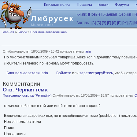
Перейти к основному содержанию
Книжная полка
Правила
Блоги
Форумы
Книги:
[Новые]
[Жанры]
[Серии]
[П
Либрусек
Авторы:
[А]
[Б]
[В]
[Г]
[Д]
[Е]
[Ж]
[З]
[И
Много книг
Вы здесь
Главная
»
Блоги
»
Блог пользователя larin
Опубликовано вт, 18/08/2009 - 15:42 пользователем
larin
По многочисленным просьбам товарища AleksRonin добавил тему повышен
Любители зелёного по чёрному могут попробовать.
Блог пользователя larin
Войдите
или
зарегистрируйтесь
, чтобы отпр
Комментарии
Отв: Чёрная тема
Постоянная ссылка (Permalink)
Опубликовано вт, 18/08/2009 - 15:57 пользователем
Q
количество блоков в той или иной теме жёстко задано?
Включены в настройках все, но в полюбившейся теме (pushbutton) некоторы
Новые пользователи
Поиск
Новые книги