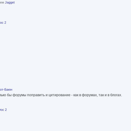
елем
Jagget
oc 2
от-Баюн
ько бы форумы поправить и цитирование - как в форумах, так и в блогах.
oc 2