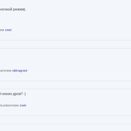
 ночной режим).
елем
zwei
ователем
oldvagrant
 ихних дров? :)
пользователем
zwei