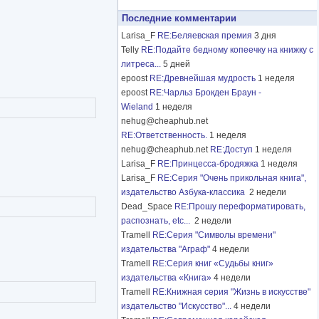
Последние комментарии
Larisa_F
RE:Беляевская премия
3 дня
Telly
RE:Подайте бедному копеечку на книжку с
литреса...
5 дней
epoost
RE:Древнейшая мудрость
1 неделя
epoost
RE:Чарльз Брокден Браун -
Wieland
1 неделя
nehug@cheaphub.net
RE:Ответственность.
1 неделя
nehug@cheaphub.net
RE:Доступ
1 неделя
Larisa_F
RE:Принцесса-бродяжка
1 неделя
Larisa_F
RE:Серия "Очень прикольная книга",
издательство Азбука-классика
2 недели
Dead_Space
RE:Прошу переформатировать,
распознать, etc...
2 недели
Tramell
RE:Серия "Символы времени"
издательства "Аграф"
4 недели
Tramell
RE:Серия книг «Судьбы книг»
издательства «Книга»
4 недели
Tramell
RE:Книжная серия "Жизнь в искусстве"
издательство "Искусство"...
4 недели