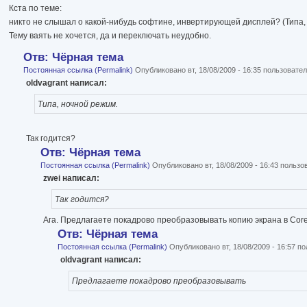
Кста по теме:
никто не слышал о какой-нибудь софтине, инвертирующей дисплей? (Типа,
Тему ваять не хочется, да и переключать неудобно.
Отв: Чёрная тема
Постоянная ссылка (Permalink)
Опубликовано вт, 18/08/2009 - 16:35 пользоват
oldvagrant написал:
Типа, ночной режим.
Так годится?
Отв: Чёрная тема
Постоянная ссылка (Permalink)
Опубликовано вт, 18/08/2009 - 16:43 польз
zwei написал:
Так годится?
Ага. Предлагаете покадрово преобразовывать копию экрана в Corel
Отв: Чёрная тема
Постоянная ссылка (Permalink)
Опубликовано вт, 18/08/2009 - 16:57 
oldvagrant написал:
Предлагаете покадрово преобразовывать