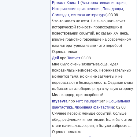
Ермака. Книга 1
(
Альтернативная история
,
Исторические приключения
,
Попаданцы
,
Самиздат, сетевая литература
) 03 08
Что-то как-то не ахти. Не знаю, как насчет
исторической точности происходящих в
повествовании событий, но казаки XVI века,
вполне грамотно говорящие на современном
нам литературном языке - это перебор)
Оценка: плохо
Дей
про
Таксист
03 08
Мне было очень захватывающе. Идея
понравилась неимоверно. Переживательных
моментов тьма, но они не затянуты и не
перерастают в безнадёжность. Седьмая книга
выбивается из общего ряда в лучшую сторону.
Миллиардер, приговорённый
………
mysevra
про
Рот
:
Insurgent
[en] (
Социальная
фантастика
,
Любовная фантастика
) 02 08
Скучнее первой: меньше событий, больше
обид, рефлексии и претензий. Если бы с этой
книги начиналась серия, я бы уже забросила.
Оценка: неплохо