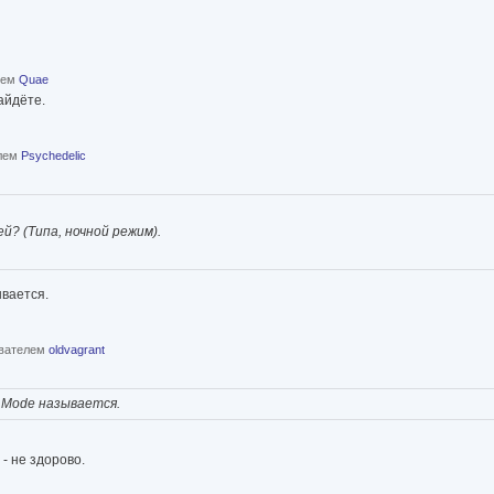
елем
Quae
айдёте.
елем
Psychedelic
? (Типа, ночной режим).
ывается.
ователем
oldvagrant
 Mode называется.
- не здорово.