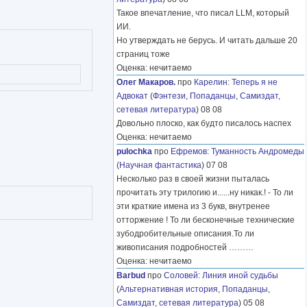
Такое впечатление, что писал LLM, который
ИИ.
Но утверждать не берусь. И читать дальше 20
страниц тоже
Оценка: нечитаемо
Олег Макаров.
про
Карелин
:
Теперь я не
Адвокат
(
Фэнтези
,
Попаданцы
,
Самиздат,
сетевая литература
) 08 08
Довольно плоско, как будто писалось наспех
Оценка: нечитаемо
pulochka
про
Ефремов
:
Туманность Андромеды
(
Научная фантастика
) 07 08
Несколько раз в своей жизни пыталась
прочитать эту трилогию и......ну никак.! - То ли
эти краткие имена из 3 букв, внутренее
отторжение ! То ли бесконечные технические
зубодробительные описания.То ли
живописания подробностей
………
Оценка: нечитаемо
Barbud
про
Соловей
:
Линия иной судьбы
(
Альтернативная история
,
Попаданцы
,
Самиздат, сетевая литература
) 05 08