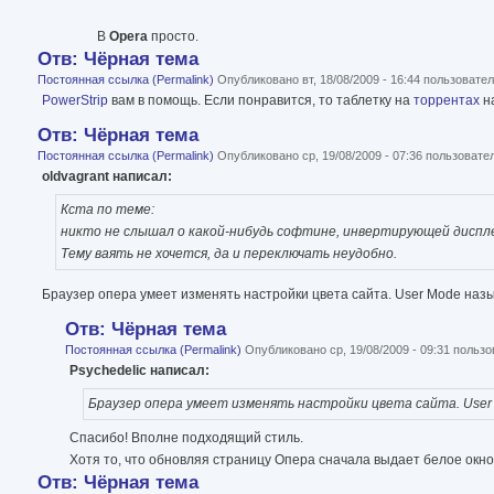
В
Opera
просто.
Отв: Чёрная тема
Постоянная ссылка (Permalink)
Опубликовано вт, 18/08/2009 - 16:44 пользоват
PowerStrip
вам в помощь. Если понравится, то таблетку на
торрентах
н
Отв: Чёрная тема
Постоянная ссылка (Permalink)
Опубликовано ср, 19/08/2009 - 07:36 пользоват
oldvagrant написал:
Кста по теме:
никто не слышал о какой-нибудь софтине, инвертирующей дисплей
Тему ваять не хочется, да и переключать неудобно.
Браузер опера умеет изменять настройки цвета сайта. User Mode наз
Отв: Чёрная тема
Постоянная ссылка (Permalink)
Опубликовано ср, 19/08/2009 - 09:31 польз
Psychedelic написал:
Браузер опера умеет изменять настройки цвета сайта. User
Спасибо! Вполне подходящий стиль.
Хотя то, что обновляя страницу Опера сначала выдает белое окно 
Отв: Чёрная тема