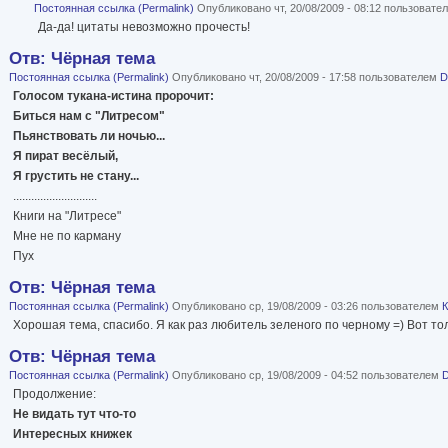
Постоянная ссылка (Permalink)
Опубликовано чт, 20/08/2009 - 08:12 пользоват
Да-да! цитаты невозможно прочесть!
Отв: Чёрная тема
Постоянная ссылка (Permalink)
Опубликовано чт, 20/08/2009 - 17:58 пользователем
D
Голосом тукана-истина пророчит:
Биться нам с "Литресом"
Пьянствовать ли ночью...
Я пират весёлый,
Я грустить не стану...
............................
Книги на "Литресе"
Мне не по карману
Пух
Отв: Чёрная тема
Постоянная ссылка (Permalink)
Опубликовано ср, 19/08/2009 - 03:26 пользователем
К
Хорошая тема, спасибо. Я как раз любитель зеленого по черному =) Вот тол
Отв: Чёрная тема
Постоянная ссылка (Permalink)
Опубликовано ср, 19/08/2009 - 04:52 пользователем
D
Продолжение:
Не видать тут что-то
Интересных книжек