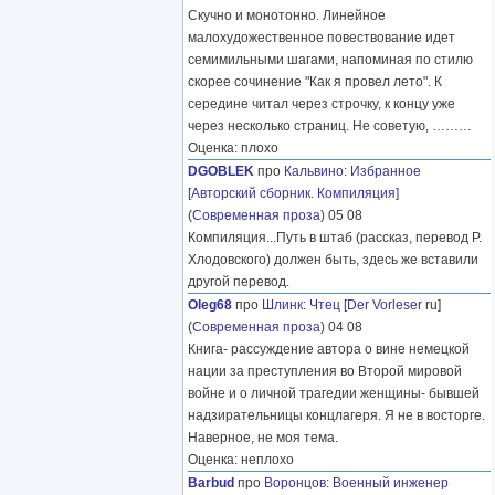
Скучно и монотонно. Линейное
малохудожественное повествование идет
семимильными шагами, напоминая по стилю
скорее сочинение "Как я провел лето". К
середине читал через строчку, к концу уже
через несколько страниц. Не советую,
………
Оценка: плохо
DGOBLEK
про
Кальвино
:
Избранное
[Авторский сборник. Компиляция]
(
Современная проза
) 05 08
Компиляция...Путь в штаб (рассказ, перевод Р.
Хлодовского) должен быть, здесь же вставили
другой перевод.
Oleg68
про
Шлинк
:
Чтец
[
Der Vorleser
ru]
(
Современная проза
) 04 08
Книга- рассуждение автора о вине немецкой
нации за преступления во Второй мировой
войне и о личной трагедии женщины- бывшей
надзирательницы концлагеря. Я не в восторге.
Наверное, не моя тема.
Оценка: неплохо
Barbud
про
Воронцов
:
Военный инженер