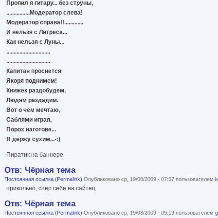
Пропил я гитару... без струны,
................Модератор слева!
Модератор справа!!.............
И нельзя с Литреса...
Как нельзя с Луны...
..............................
..............................
Капитан проснется
Якоря поднимем!
Книжек раздобудем,
Людям раздадим.
Вот о чём мечтаю,
Саблями играя,
Порох наготове...
Я держу сухим...-:)
Пиратик на баннере
Отв: Чёрная тема
Постоянная ссылка (Permalink)
Опубликовано ср, 19/08/2009 - 07:57 пользователем
k
прикольно, спер себе на сайтец
Отв: Чёрная тема
Постоянная ссылка (Permalink)
Опубликовано ср, 19/08/2009 - 09:19 пользователем
g