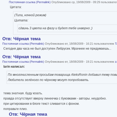
Постоянная ссылка (Permalink)
Опубликовано ср, 19/08/2009 - 09:29 пользоват
Цитата:
(Типа, ночной режим)
Цитата:
сдвинь 3 цвета на фазу и будет тебе инверно ;)
Отв: Чёрная тема
Постоянная ссылка (Permalink)
Опубликовано вт, 18/08/2009 - 16:21 пользователем
T
Сегодня два часа не был доступен Либрусек. Мрачнее не придумаешь...
Отв: Чёрная тема
Постоянная ссылка (Permalink)
Опубликовано вт, 18/08/2009 - 19:21 пользователем
z
larin написал:
По многочисленным просьбам товарища AleksRonin добавил тему пов
Любители зелёного по чёрному могут попробовать.
тема знатная. буду юзать.
правда отсутствует вверху линеечка с буковками - авторы. неудобно.
при цитировании в блоге текст сливается с фоном.
поправьте плиз.
Отв: Чёрная тема