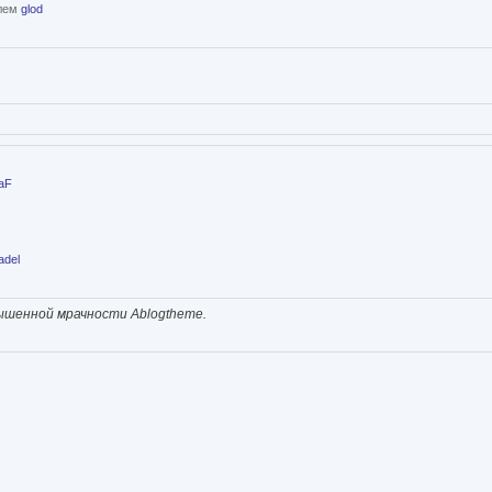
елем
glod
aF
adel
ышенной мрачности Ablogtheme.