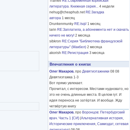
Tramell
RE:Современная корейская
литература. Книжная серия...
4 недели
nehug@cheaphub.net
RE:Загадка
автора
1 месяц
Drunkenmunky
RE:/sql/
1 месяц
larin
RE:Заплатила, а абонемента нет и скачать
ничего не могу!
2 месяца
sibkron
RE:Серия "Библиотека французской
литературы" (Макбел)
2 месяца
akorish
RE:Регистрация
3 месяца
Впечатления о книгах
Олег Макаров.
про
Девятиэтажники
08 08
Девятиэтажка 1-3
Вот прямо увлекает.
Прочитал, с интересом. Местами нудновато, но
это не очень длинные места. В целом гут. И
идея переноса не затёртая. И вообще. Жду
четвёртую книгу
Олег Макаров.
про
Воронцов
:
Петербургский
врач. Часть 1 [СИ]
(
Альтернативная история
,
Исторические приключения
,
Самиздат, сетевая
литература
) 08 08