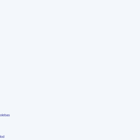
olebas
lod