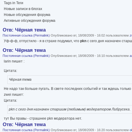
Tags in Теги
Новые записи в блогах
Новые обсуждения форума
Активные обсуждения форума
Отв: Чёрная тема
Постоянная ссылка (Permalink)
Опубликовано вт, 18/08/2009 - 16:02 пользователем
z
Уф-ф-ф, отпустило - я в страхе подумал, что
pkn
с сего дня назначен стар
Отв: Чёрная тема
Постоянная ссылка (Permalink)
Опубликовано вт, 18/08/2009 - 16:10 пользователем
а
larin пишет :
Цитата:
Чёрная тема
Не надо так больше пугать. В свете последних событий и так ждешь только 
zwei пишет:
Цитата:
pkn с сего дня назначен старшим (любимым) модератором Либрусека.
тут Вы правы - страшнее pkn модератора нет.
Отв: Чёрная тема
Постоянная ссылка (Permalink)
Опубликовано вт, 18/08/2009 - 16:20 пользователем
o