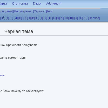
Карта
Статистика
Глюки
Абонемент
ериодика]
[Популярные]
[Страны]
[Теги]
]
[Й]
[К]
[Л]
[М]
[Н]
[О]
[П]
[Р]
[С]
[Т]
[У]
[Ф]
[Х]
[Ц]
[Ч]
[Ш]
[Щ]
[Э]
[Ю]
[Я]
[Прочее]
Чёрная тема
ной мрачности Ablogtheme.
авлять комментарии
uae
е блоки почему-то отсутствуют: