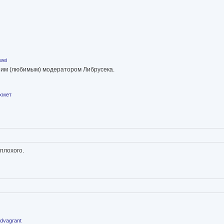
wei
шим (любимым) модератором Либрусека.
хмет
плохого.
ldvagrant