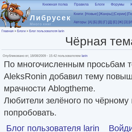
Перейти к основному содержанию
Книжная полка
Правила
Блоги
Форумы
Книги:
[Новые]
[Жанры]
[Серии]
[П
Либрусек
Авторы:
[А]
[Б]
[В]
[Г]
[Д]
[Е]
[Ж]
[З]
[И
Много книг
Вы здесь
Главная
»
Блоги
»
Блог пользователя larin
Чёрная тем
Опубликовано вт, 18/08/2009 - 15:42 пользователем
larin
По многочисленным просьбам 
AleksRonin добавил тему повы
мрачности Ablogtheme.
Любители зелёного по чёрному 
попробовать.
Блог пользователя larin
Войд