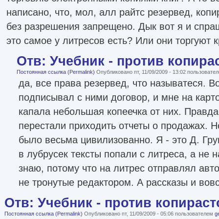
написано, что, мол, алл райтс резервед, коп
без разрешения запрещено. Дык вот я и спра
это самое у литресов есть? Или они торгуют
Отв: Учебник - против копира
Постоянная ссылка (Permalink)
Опубликовано пт, 11/09/2009 - 13:02 пользовате
да, все права резервед, что называтеся. В
подписывал с ними договор, и мне на карт
капала небольшая копеечка от них. Правда,
перестали приходить отчеты о продажах. Н
было весьма цивилизованно. Я - это Д. Гру
в лубрусек тексты попали с литреса, а не н
знаю, потому что на литрес отправлял авто
не тронутые редактором. А рассказы и вов
Отв: Учебник - против копираст
Постоянная ссылка (Permalink)
Опубликовано пт, 11/09/2009 - 05:06 пользователем
g