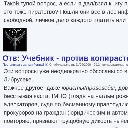
Такой тупой вопрос, а если я дал/взял книгу п
это тоже пиратство? Пошли они все в лес и
свободной, личное дело каждого платить или 
Отв: Учебник - против копираст
Постоянная ссылка (Permalink)
Опубликовано пт, 11/09/2009 - 09:24 пользователем
I
Эти вопросы уже неоднократно обсосаны со в
Либрусеке.
Важнее другое: даже
юристы/правоведы
, до
бесстыжая каста, IMHO (глядя на наглые рож
адвокато
ро
в, судя по басманному правосуди
прокуроров на граждан (юридическим и автом
повторяю, признают трущобную дикость ныне