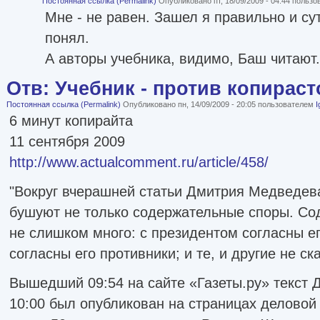
Постоянная ссылка (Permalink)
Опубликовано пт, 18/09/2009 - 04:44 польз
Мне - не равен. Зашел я правильно и су
понял.
А авторы учебника, видимо, Баш читают.
Отв: Учебник - против копираст
Постоянная ссылка (Permalink)
Опубликовано пн, 14/09/2009 - 20:05 пользователем
I
6 минут копирайта
11 сентября 2009
http://www.actualcomment.ru/article/458/
"Вокруг вчерашней статьи Дмитрия Медведева
бушуют не только содержательные споры. Сод
не слишком много: с президентом согласны ег
согласны его противники; и те, и другие не ск
Вышедший 09:54 на сайте «Газеты.ру» текст 
10:00 был опубликован на страницах деловой 