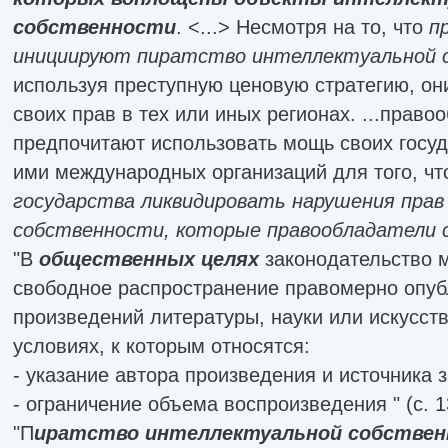
собственности
. <...> Несмотря на то, что
п
инициируют пиратство интеллектуальной 
используя преступную ценовую стратегию, он
своих прав в тех или иных регионах. ...право
предпочитают использовать мощь своих госу
ими международных организаций для того, ч
государства ликвидировать нарушения пра
собственности, которые правообладатели с
"В
общественных целях
законодательство м
свободное распространение правомерно опу
произведений литературы, науки или искусст
условиях, к которым относятся:
- указание автора произведения и источника 
- ограничение объема воспроизведения " (с. 1
"П
иратство интеллектуальной собстве