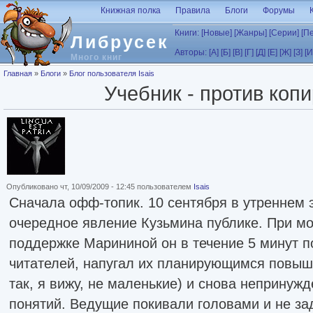
Перейти к основному содержанию
Книжная полка
Правила
Блоги
Форумы
Книги:
[Новые]
[Жанры]
[Серии]
[П
Либрусек
Авторы:
[А]
[Б]
[В]
[Г]
[Д]
[Е]
[Ж]
[З]
[И
Много книг
Вы здесь
Главная
»
Блоги
»
Блог пользователя Isais
Учебник - против коп
Опубликовано чт, 10/09/2009 - 12:45 пользователем
Isais
Сначала офф-топик. 10 сентября в утреннем
очередное явление Кузьмина публике. При м
поддержке Марининой он в течение 5 минут п
читателей, напугал их планирующимся повыше
так, я вижу, не маленькие) и снова неприну
понятий. Ведущие покивали головами и не за