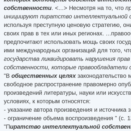
собственности
. <...> Несмотря на то, что
п
инициируют пиратство интеллектуальной 
используя преступную ценовую стратегию, он
своих прав в тех или иных регионах. ...право
предпочитают использовать мощь своих госу
ими международных организаций для того, ч
государства ликвидировать нарушения пра
собственности, которые правообладатели с
"В
общественных целях
законодательство м
свободное распространение правомерно опу
произведений литературы, науки или искусст
условиях, к которым относятся:
- указание автора произведения и источника 
- ограничение объема воспроизведения " (с. 1
"П
иратство интеллектуальной собстве