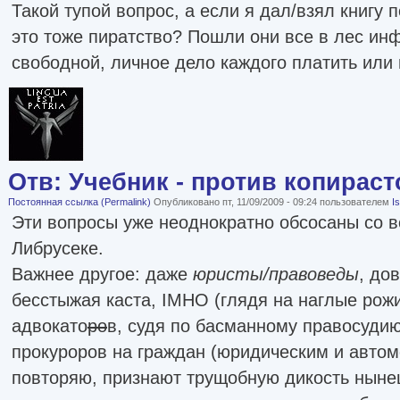
Такой тупой вопрос, а если я дал/взял книгу п
это тоже пиратство? Пошли они все в лес и
свободной, личное дело каждого платить или 
Отв: Учебник - против копираст
Постоянная ссылка (Permalink)
Опубликовано пт, 11/09/2009 - 09:24 пользователем
I
Эти вопросы уже неоднократно обсосаны со в
Либрусеке.
Важнее другое: даже
юристы/правоведы
, до
бесстыжая каста, IMHO (глядя на наглые рож
адвокато
ро
в, судя по басманному правосуди
прокуроров на граждан (юридическим и автом
повторяю, признают трущобную дикость ныне