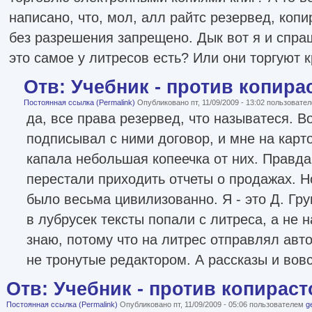
написано, что, мол, алл райтс резервед, коп
без разрешения запрещено. Дык вот я и спра
это самое у литресов есть? Или они торгуют
Отв: Учебник - против копира
Постоянная ссылка (Permalink)
Опубликовано пт, 11/09/2009 - 13:02 пользовате
да, все права резервед, что называтеся. В
подписывал с ними договор, и мне на карт
капала небольшая копеечка от них. Правда,
перестали приходить отчеты о продажах. Н
было весьма цивилизованно. Я - это Д. Гру
в лубрусек тексты попали с литреса, а не н
знаю, потому что на литрес отправлял авто
не тронутые редактором. А рассказы и вов
Отв: Учебник - против копираст
Постоянная ссылка (Permalink)
Опубликовано пт, 11/09/2009 - 05:06 пользователем
g