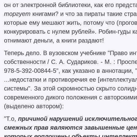
он от электронной библиотеки, как его предст
торгует
книгами? и что за пираты такие стр
которые ему мешают жить, потому что (прого
конкурировать с нулем рублей». Робин-гуды ка
отнимают деньги, а книги раздают!
Теперь дело. В вузовском учебнике "Право и
собственности / С. А. Судариков. - М. : Проспек
978-5-392-00844-5", как указано в аннотации,
...недостатки и противоречия ее [интеллектуа
системы". За этой скромностью скрыто солид
современного дикого положения с авторским
(выделено автором):
"Т.о,
причиной нарушений исключительног
смежных прав являются завышенные цен
которых воплощены объекты интеллект