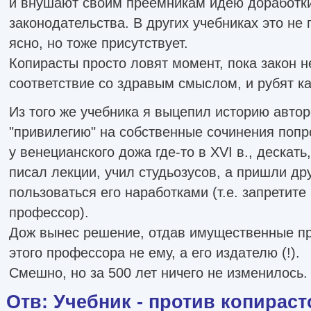
и внушают своим преемникам идею доработки
законодательства. В других учебниках это не 
ясно, но тоже присутствует.
Копирасты просто ловят момент, пока закон н
соответствие со здравым смыслом, и рубят ка
Из того же учебника я выцепил историю автор
"привилегию" на собственные сочинения попр
у венецианского дожа где-то в XVI в., дескать
писал лекции, учил студьозусов, а пришли др
пользоваться его наработками (т.е. запретите
профессор).
Дож вынес решение, отдав имущественные пр
этого профессора не ему, а его издателю (!).
Смешно, но за 500 лет ничего не изменилось.
Отв: Учебник - против копираст