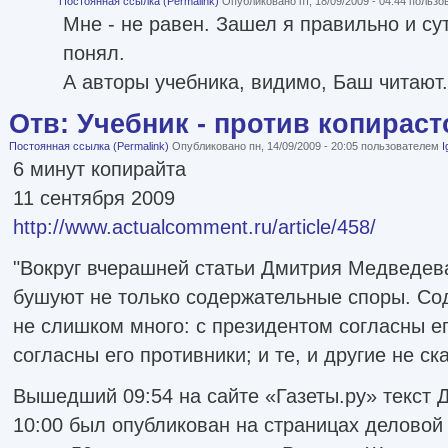
Постоянная ссылка (Permalink)
Опубликовано пт, 18/09/2009 - 04:44 польз
Мне - не равен. Зашел я правильно и су
понял.
А авторы учебника, видимо, Баш читают.
Отв: Учебник - против копираст
Постоянная ссылка (Permalink)
Опубликовано пн, 14/09/2009 - 20:05 пользователем
I
6 минут копирайта
11 сентября 2009
http://www.actualcomment.ru/article/458/
"Вокруг вчерашней статьи Дмитрия Медведева
бушуют не только содержательные споры. Сод
не слишком много: с президентом согласны ег
согласны его противники; и те, и другие не ск
Вышедший 09:54 на сайте «Газеты.ру» текст 
10:00 был опубликован на страницах деловой 