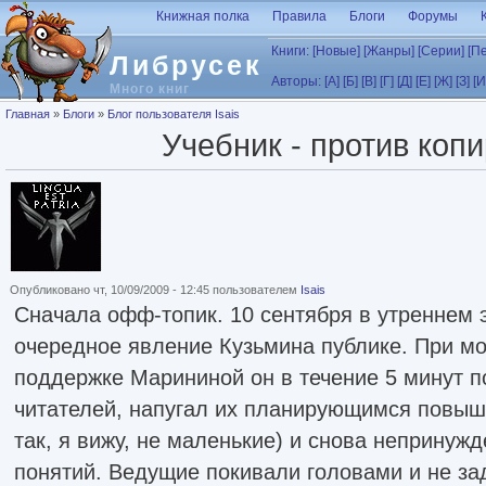
Перейти к основному содержанию
Книжная полка
Правила
Блоги
Форумы
Книги:
[Новые]
[Жанры]
[Серии]
[П
Либрусек
Авторы:
[А]
[Б]
[В]
[Г]
[Д]
[Е]
[Ж]
[З]
[И
Много книг
Вы здесь
Главная
»
Блоги
»
Блог пользователя Isais
Учебник - против коп
Опубликовано чт, 10/09/2009 - 12:45 пользователем
Isais
Сначала офф-топик. 10 сентября в утреннем
очередное явление Кузьмина публике. При м
поддержке Марининой он в течение 5 минут п
читателей, напугал их планирующимся повыше
так, я вижу, не маленькие) и снова неприну
понятий. Ведущие покивали головами и не за