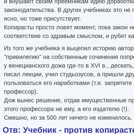
и внушают своим преемникам идею доработки
законодательства. В других учебниках это не 
ясно, но тоже присутствует.
Копирасты просто ловят момент, пока закон н
соответствие со здравым смыслом, и рубят ка
Из того же учебника я выцепил историю автор
"привилегию" на собственные сочинения попр
у венецианского дожа где-то в XVI в., дескать
писал лекции, учил студьозусов, а пришли др
пользоваться его наработками (т.е. запретите
профессор).
Дож вынес решение, отдав имущественные пр
этого профессора не ему, а его издателю (!).
Смешно, но за 500 лет ничего не изменилось.
Отв: Учебник - против копираст