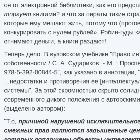
он от электронной библиотеки, как его предст
торгует
книгами? и что за пираты такие стр
которые ему мешают жить, потому что (прого
конкурировать с нулем рублей». Робин-гуды ка
отнимают деньги, а книги раздают!
Теперь дело. В вузовском учебнике "Право и
собственности / С. А. Судариков. - М. : Проспек
978-5-392-00844-5", как указано в аннотации,
...недостатки и противоречия ее [интеллектуа
системы". За этой скромностью скрыто солид
современного дикого положения с авторским
(выделено автором):
"Т.о,
причиной нарушений исключительног
смежных прав являются завышенные цен
которых воплощены объекты интеллект