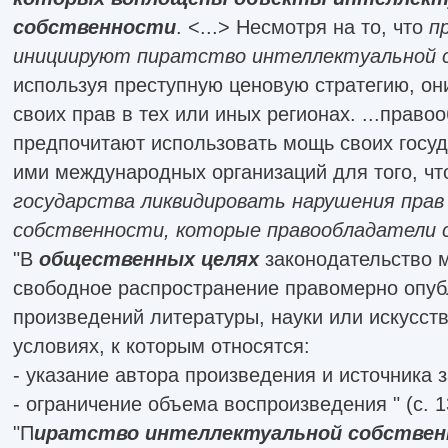
собственности
. <...> Несмотря на то, что
п
инициируют пиратство интеллектуальной 
используя преступную ценовую стратегию, он
своих прав в тех или иных регионах. ...право
предпочитают использовать мощь своих госу
ими международных организаций для того, ч
государства ликвидировать нарушения пра
собственности, которые правообладатели с
"В
общественных целях
законодательство м
свободное распространение правомерно опу
произведений литературы, науки или искусст
условиях, к которым относятся:
- указание автора произведения и источника 
- ограничение объема воспроизведения " (с. 1
"П
иратство интеллектуальной собстве