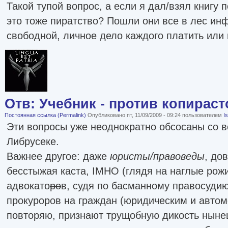
Такой тупой вопрос, а если я дал/взял книгу п
это тоже пиратство? Пошли они все в лес и
свободной, личное дело каждого платить или 
Отв: Учебник - против копираст
Постоянная ссылка (Permalink)
Опубликовано пт, 11/09/2009 - 09:24 пользователем
I
Эти вопросы уже неоднократно обсосаны со в
Либрусеке.
Важнее другое: даже
юристы/правоведы
, до
бесстыжая каста, IMHO (глядя на наглые рож
адвокато
ро
в, судя по басманному правосуди
прокуроров на граждан (юридическим и автом
повторяю, признают трущобную дикость ныне