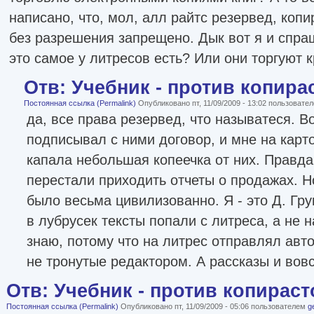
написано, что, мол, алл райтс резервед, коп
без разрешения запрещено. Дык вот я и спра
это самое у литресов есть? Или они торгуют
Отв: Учебник - против копира
Постоянная ссылка (Permalink)
Опубликовано пт, 11/09/2009 - 13:02 пользовате
да, все права резервед, что называтеся. В
подписывал с ними договор, и мне на карт
капала небольшая копеечка от них. Правда,
перестали приходить отчеты о продажах. Н
было весьма цивилизованно. Я - это Д. Гру
в лубрусек тексты попали с литреса, а не н
знаю, потому что на литрес отправлял авто
не тронутые редактором. А рассказы и вов
Отв: Учебник - против копираст
Постоянная ссылка (Permalink)
Опубликовано пт, 11/09/2009 - 05:06 пользователем
g