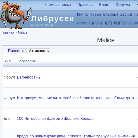
Перейти к основному содержанию
Книжная полка
Правила
Блоги
Форумы
Книги:
[Новые]
[Жанры]
[Серии]
[П
Либрусек
Авторы:
[А]
[Б]
[В]
[Г]
[Д]
[Е]
[Ж]
[З]
[И
Много книг
Вы здесь
Главная
»
Malice
Malice
Главные вкладки
Просмотр
Активность
(активная вкладка)
Тип
Заголовок
Форум
Багрепорт - 2
Форум
Интересует мнение читателей, особенно поклонников Самиздата
Блог
100 Интересных фактов о Шерлоке Холмсе
предл. по новым функциям librusec'а (только требующие внимания