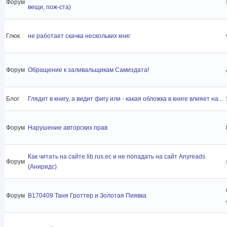
Форум
вещи, пож-ста)
Глюк
не работает скачка нескольких книг
Форум
Обращение к заливальщикам Самиздата!
Блог
Глядит в книгу, а видит фигу или - какая обложка в книге влияет на...
Форум
Нарушение авторских прав
Как читать на сайте lib.rus.ec и не попадать на сайт Anyreads
Форум
(Аниридс)
Форум
B170409 Таня Гроттер и Золотая Пиявка