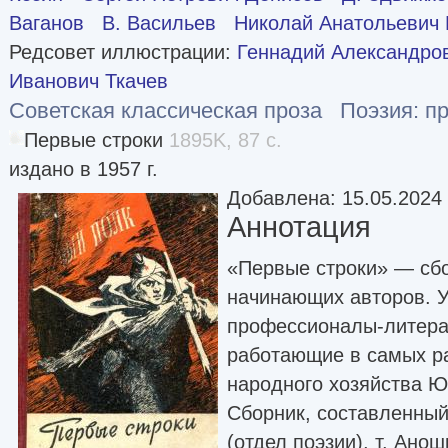
Ваганов
B. Васильев
Николай Анатольевич
Редсовет иллюстрации:
Геннадий Александро
Иванович Ткачев
Советская классическая проза
Поэзия: п
Первые строки
1895K, 87 с.
издано в 1957 г.
Добавлена: 15.05.2024
Аннотация
«Первые строки» — сбо
начинающих авторов. У
профессионалы-литера
работающие в самых р
народного хозяйства Ю
Сборник, составленный
(отдел поэзии), т. Ано