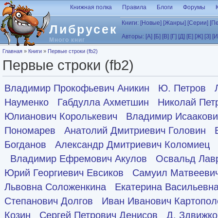
Перейти к основному содержанию
Книжная полка
Правила
Блоги
Форумы
Книги:
[Новые]
[Жанры]
[Серии]
[П
Либрусек
Авторы:
[А]
[Б]
[В]
[Г]
[Д]
[Е]
[Ж]
[З]
[И
Много книг
Вы здесь
Главная
»
Книги
»
Первые строки (fb2)
Первые строки (fb2)
Владимир Прокофьевич Аникин
Ю. Петров
Науменко
Габдулла Ахметшин
Николай Пет
Юлианович Королькевич
Владимир Исаакови
Пономарев
Анатолий Дмитриевич Головин
Богданов
Александр Дмитриевич Коломиец
Владимир Ефремович Акулов
Освальд Лав
Юрий Георгиевич Евсиков
Самуил Матвееви
Львовна Соложенкина
Екатерина Васильевн
Степанович Долгов
Иван Иванович Картопол
Козин
Сергей Петрович Денисов
Д. Здвижко