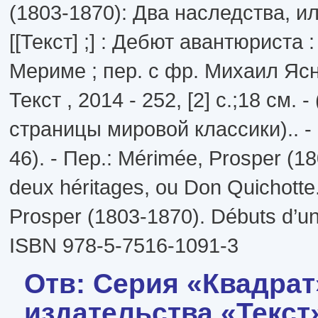
(1803-1870): Два наследства, и
[[Текст] ;] : Дебют авантюриста 
Мериме ; пер. с фр. Михаил Ясн
Текст , 2014 - 252, [2] с.;18 см.
страницы мировой классики).. -
46). - Пер.: Mérimée, Prosper (1
deux héritages, ou Don Quichotte
Prosper (1803-1870). Débuts d’un 
ISBN 978-5-7516-1091-3
Отв: Серия «Квадрат
издательства «Текст