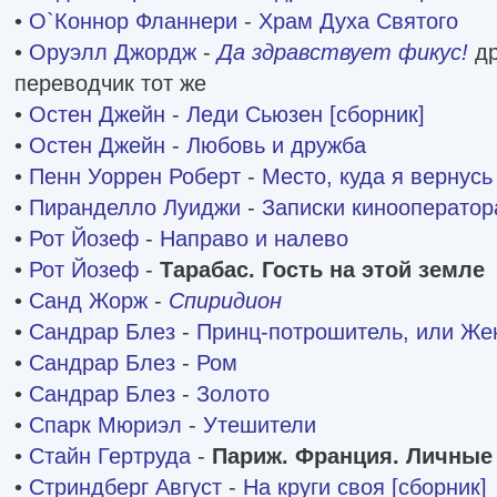
•
О`Коннор Фланнери
-
Храм Духа Святого
•
Оруэлл Джордж
-
Да здравствует фикус!
др
переводчик тот же
•
Остен Джейн
-
Леди Сьюзен [сборник]
•
Остен Джейн
-
Любовь и дружба
•
Пенн Уоррен Роберт
-
Место, куда я вернусь
•
Пиранделло Луиджи
-
Записки кинооператор
•
Рот Йозеф
-
Направо и налево
•
Рот Йозеф
-
Тарабас. Гость на этой земле
•
Санд Жорж
-
Спиридион
•
Сандрар Блез
-
Принц-потрошитель, или Же
•
Сандрар Блез
-
Ром
•
Сандрар Блез
-
Золото
•
Спарк Мюриэл
-
Утешители
•
Стайн Гертруда
-
Париж. Франция. Личные
•
Стриндберг Август
-
На круги своя [сборник]