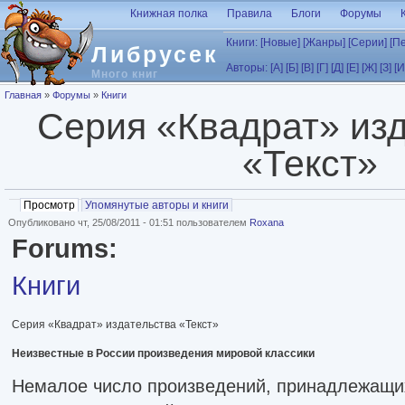
Перейти к основному содержанию
Книжная полка
Правила
Блоги
Форумы
Книги:
[Новые]
[Жанры]
[Серии]
[П
Либрусек
Авторы:
[А]
[Б]
[В]
[Г]
[Д]
[Е]
[Ж]
[З]
[И
Много книг
Вы здесь
Главная
»
Форумы
»
Книги
Серия «Квадрат» из
«Текст»
Главные вкладки
Просмотр
(активная вкладка)
Упомянутые авторы и книги
Опубликовано чт, 25/08/2011 - 01:51 пользователем
Roxana
Forums:
Книги
Серия «Квадрат» издательства «Текст»
Неизвестные в России произведения мировой классики
Немалое число произведений, принадлежащи