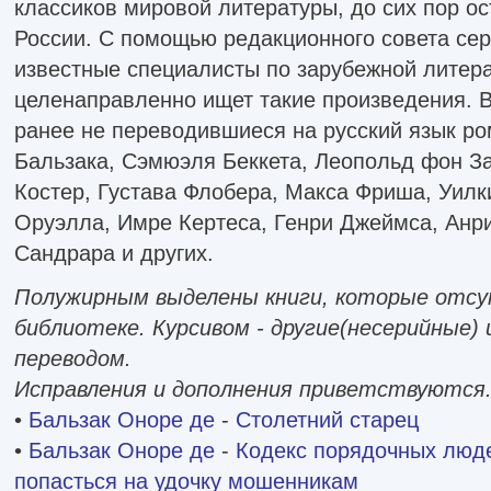
классиков мировой литературы, до сих пор о
России. С помощью редакционного совета сер
известные специалисты по зарубежной литера
целенаправленно ищет такие произведения. 
ранее не переводившиеся на русский язык р
Бальзака, Сэмюэля Беккета, Леопольд фон З
Костер, Густава Флобера, Макса Фриша, Уил
Оруэлла, Имре Кертеса, Генри Джеймса, Анри
Сандрара и других.
Полужирным выделены книги, которые отс
библиотеке. Курсивом - другие(несерийные) 
переводом.
Исправления и дополнения приветствуются
•
Бальзак Оноре де
-
Столетний старец
•
Бальзак Оноре де
-
Кодекс порядочных люде
попасться на удочку мошенникам