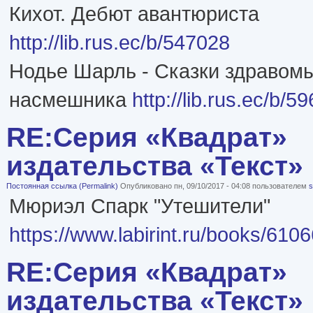
Кихот. Дебют авантюриста
http://lib.rus.ec/b/547028
Нодье Шарль - Сказки здравом
насмешника
http://lib.rus.ec/b/5
RE:Серия «Квадрат»
издательства «Текст»
Постоянная ссылка (Permalink)
Опубликовано пн, 09/10/2017 - 04:08 пользователем
s
Мюриэл Спарк "Утешители"
https://www.labirint.ru/books/6106
RE:Серия «Квадрат»
издательства «Текст»