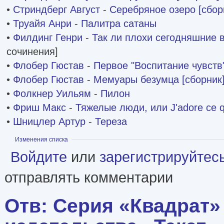
•
Стриндберг Август
-
Серебряное озеро [сбор
•
Труайя Анри
-
Палитра сатаны
•
Филдинг Генри
-
Так ли плохи сегодняшние 
сочинения]
•
Флобер Гюстав
-
Первое "Воспитание чувств
•
Флобер Гюстав
-
Мемуары безумца [сборник
•
Фолкнер Уильям
-
Пилон
•
Фриш Макс
-
Тяжелые люди, или J'adore ce q
•
Шницлер Артур
-
Тереза
Показать
Изменения списка
Войдите
или
зарегистрируйтес
отправлять комментарии
Отв: Серия «Квадрат»