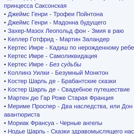
принцесса Саксонская
•
Джеймс Генри
-
Трофеи Пойнтона
•
Джеймс Генри
-
Мадонна будущего
•
Захер-Мазох Леопольд фон
-
Змия в раю
•
Келлер Готфрид
-
Мартин Заландер
•
Кертес Имре
-
Кадиш по нерожденному ребе
•
Кертес Имре
-
Самоликвидация
•
Кертес Имре
-
Без судьбы
•
Коллинз Уилки
-
Безумный Монктон
•
Костер Шарль де
-
Брабантские сказки
•
Костер Шарль де
-
Свадебное путешествие
•
Мартен дю Гар Роже
Старая Франция
•
Мериме Проспер
-
Два наследства, или Дон
авантюриста
•
Мориак Франсуа
-
Черные ангелы
•
Нодье Шарль
-
Сказки здравомыслящего на