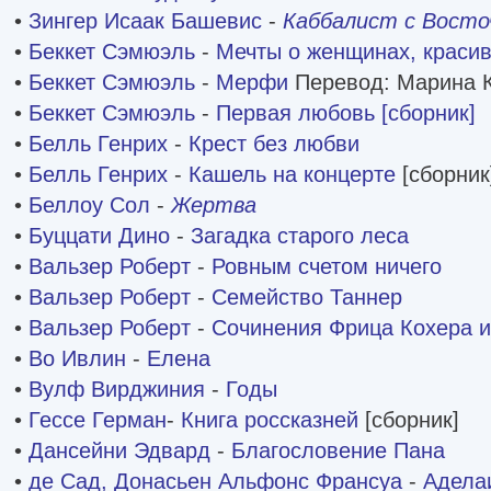
•
Зингер Исаак Башевис
-
Каббалист с Восто
•
Беккет Сэмюэль
-
Мечты о женщинах, красив
•
Беккет Сэмюэль
-
Мерфи
Перевод: Марина 
•
Беккет Сэмюэль
-
Первая любовь [сборник]
•
Белль Генрих
-
Крест без любви
•
Белль Генрих
-
Кашель на концерте
[сборник
•
Беллоу Сол
-
Жертва
•
Буццати Дино
-
Загадка старого леса
•
Вальзер Роберт
-
Ровным счетом ничего
•
Вальзер Роберт
-
Семейство Таннер
•
Вальзер Роберт
-
Сочинения Фрица Кохера и
•
Во Ивлин
-
Елена
•
Вулф Вирджиния
-
Годы
•
Гессе Герман
-
Книга россказней
[сборник]
•
Дансейни Эдвард
-
Благословение Пана
•
де Сад, Донасьен Альфонс Франсуа
-
Адела