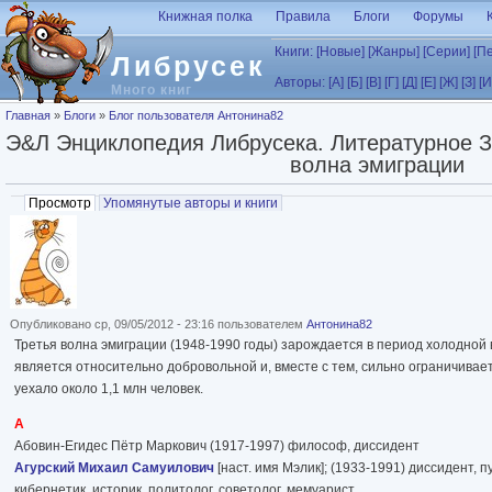
Перейти к основному содержанию
Книжная полка
Правила
Блоги
Форумы
Книги:
[Новые]
[Жанры]
[Серии]
[П
Либрусек
Авторы:
[А]
[Б]
[В]
[Г]
[Д]
[Е]
[Ж]
[З]
[И
Много книг
Вы здесь
Главная
»
Блоги
»
Блог пользователя Антонина82
Э&Л Энциклопедия Либрусека. Литературное З
волна эмиграции
Главные вкладки
Просмотр
(активная вкладка)
Упомянутые авторы и книги
Опубликовано ср, 09/05/2012 - 23:16 пользователем
Антонина82
Третья волна эмиграции (1948-1990 годы) зарождается в период холодной 
является относительно добровольной и, вместе с тем, сильно ограничивает
уехало около 1,1 млн человек.
А
Абовин-Егидес Пётр Маркович (1917-1997) философ, диссидент
Агурский Михаил Самуилович
[наст. имя Мэлик]; (1933-1991) диссидент, 
кибернетик, историк, политолог, советолог, мемуарист