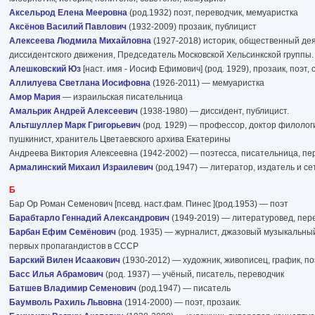
Аксельрод Елена Мееровна
(род.1932) поэт, переводчик, мемуаристка
Аксёнов Василий Павлович
(1932-2009) прозаик, публицист
Алексеева Людмила Михайловна
(1927-2018) историк, общественный дея
диссидентского движения, Председатель Московской Хельсинкской группы.
Алешковский Юз
[наст. имя - Иосиф Ефимович] (род. 1929), прозаик, поэт, 
Аллилуева Светлана Иосифовна
(1926-2011) — мемуаристка
Амор Мария
— израильская писательница
Амальрик Андрей Алексеевич
(1938-1980) — диссидент, публицист.
Альтшуллер Марк Григорьевич
(род. 1929) — профессор, доктор филолог
пушкинист, хранитель Цветаевского архива Екатерины
Андреева Виктория Алексеевна (1942-2002) — поэтесса, писательница, пе
Армалинский Михаил Израилевич
(род.1947) — литератор, издатель и се
Б
Бар Ор Роман Семенович [псевд. наст.фам. Пинес ](род.1953) — поэт
Барабтарло Геннадий Александрович
(1949-2019) — литературовед, пер
Барбан Ефим Семёнович
(род. 1935) — журналист, джазовый музыкальный 
первых пропагандистов в СССР
Барский Вилен Исаакович
(1930-2012) — художник, живописец, график, по
Басс Илья Абрамович
(род. 1937) — учёный, писатель, переводчик
Батшев Владимир Семенович
(род.1947) — писатель
Баумволь Рахиль Львовна
(1914-2000) — поэт, прозаик.