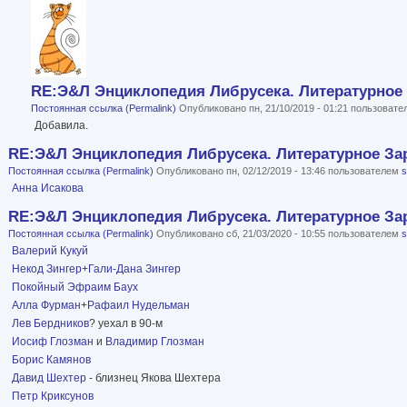
RE:Э&Л Энциклопедия Либрусека. Литературное 
Постоянная ссылка (Permalink)
Опубликовано пн, 21/10/2019 - 01:21 пользоват
Добавила.
RE:Э&Л Энциклопедия Либрусека. Литературное Зар
Постоянная ссылка (Permalink)
Опубликовано пн, 02/12/2019 - 13:46 пользователем
Анна Исакова
RE:Э&Л Энциклопедия Либрусека. Литературное Зар
Постоянная ссылка (Permalink)
Опубликовано сб, 21/03/2020 - 10:55 пользователем
Валерий Кукуй
Некод Зингер
+
Гали-Дана Зингер
Покойный Эфраим Баух
Алла Фурман
+
Рафаил Нудельман
Лев Бердников
? уехал в 90-м
Иосиф Глозман
и
Владимир Глозман
Борис Камянов
Давид Шехтер
- близнец Якова Шехтера
Петр Криксунов