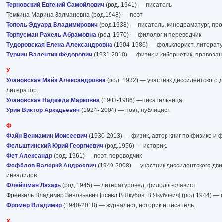
Терновский Евгений Самойлович
(род. 1941) — писатель
Темкина Марина Залмановна (род.1948) — поэт
Тополь Эдуард Владимирович
(род.1938) — писатель, кинодраматург, пр
Торпусман Рахель Абрамовна
(род. 1970) — филолог и переводчик
Тудоровская Елена Александровна
(1904-1986) — фольклорист, литерат
Турчин Валентин Фёдорович
(1931-2010) — физик и кибернетик, правоза
У
Улановская Майя Александровна
(род. 1932) — участник диссидентского 
литератор.
Улановская Надежда Марковна
(1903-1986) —писательница.
Урин Виктор Аркадьевич
(1924- 2004) — поэт, публицист.
Ф
Файн Вениамин Моисеевич
(1930-2013) — физик, автор книг по физике и 
Фельштинский Юрий Георгиевич
(род.1956) — историк.
Фет Александр
(род. 1961) — поэт, переводчик
Фефёлов Валерий Андреевич
(1949-2008) — участник диссидентского дв
инвалидов
Флейшман Лазарь
(род.1945) — литературовед, филолог-славист
Френкель Владимир Зиновьевич [псевд.В.Якубов, В.Якубович] (род.1944) — п
Фромер Владимир
(1940-2018) — журналист, историк и писатель.
Х