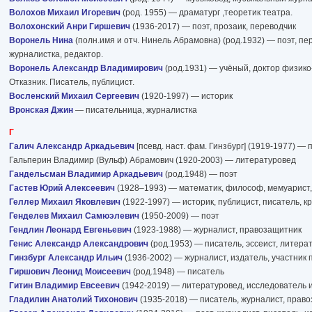
Волохов Михаил Игоревич
(род. 1955) — драматург ,теоретик театра.
Волохонский Анри Гиршевич
(1936-2017) — поэт, прозаик, переводчик
Воронель Нина
(полн.имя и отч. Нинель Абрамовна) (род.1932) — поэт, пе
журналистка, редактор.
Воронель Александр Владимирович
(род.1931) — учёный, доктор физико
Отказник. Писатель, публицист.
Восленский Михаил Сергеевич
(1920-1997) — историк
Вронская Джин
— писательница, журналистка
Г
Галич Александр Аркадьевич
[псевд. наст. фам. Гинзбург] (1919-1977) — 
Гальперин Владимир (Вульф) Абрамович (1920-2003) — литературовед
Гандельсман Владимир Аркадьевич
(род.1948) — поэт
Гастев Юрий Алексеевич
(1928–1993) — математик, философ, мемуарист
Геллер Михаил Яковлевич
(1922-1997) — историк, публицист, писатель, к
Генделев Михаил Самюэлевич
(1950-2009) — поэт
Гендлин Леонард Евгеньевич
(1923-1988) — журналист, правозащитник
Генис Александр Александрович
(род.1953) — писатель, эссеист, литера
Гинзбург Александр Ильич
(1936-2002) — журналист, издатель, участник
Гиршович Леонид Моисеевич
(род.1948) — писатель
Гитин Владимир Евсеевич
(1942-2019) — литературовед, исследователь 
Гладилин Анатолий Тихонович
(1935-2018) — писатель, журналист, прав