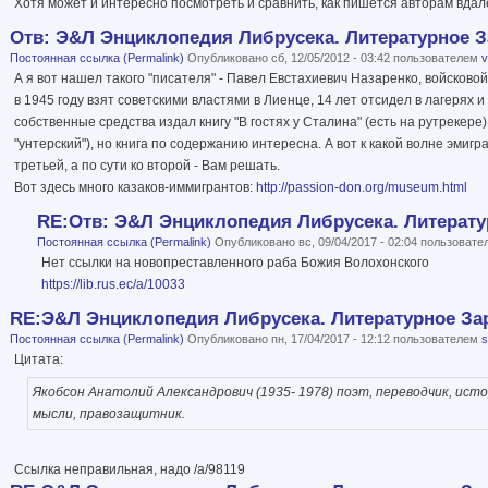
Хотя может и интересно посмотреть и сравнить, как пишется авторам вдале
Отв: Э&Л Энциклопедия Либрусека. Литературное За
Постоянная ссылка (Permalink)
Опубликовано сб, 12/05/2012 - 03:42 пользователем
v
А я вот нашел такого "писателя" - Павел Евстахиевич Назаренко, войсковой
в 1945 году взят советскими властями в Лиенце, 14 лет отсидел в лагерях и
собственные средства издал книгу "В гостях у Сталина" (есть на рутрекере)
"унтерский"), но книга по содержанию интересна. А вот к какой волне эмигр
третьей, а по сути ко второй - Вам решать.
Вот здесь много казаков-иммигрантов:
http://passion-don.org/museum.html
RE:Отв: Э&Л Энциклопедия Либрусека. Литератур
Постоянная ссылка (Permalink)
Опубликовано вс, 09/04/2017 - 02:04 пользоват
Нет ссылки на новопреставленного раба Божия Волохонского
https://lib.rus.ec/a/10033
RE:Э&Л Энциклопедия Либрусека. Литературное Зар
Постоянная ссылка (Permalink)
Опубликовано пн, 17/04/2017 - 12:12 пользователем
Цитата:
Якобсон Анатолий Александрович (1935- 1978) поэт, переводчик, ист
мысли, правозащитник.
Ссылка неправильная, надо /a/98119