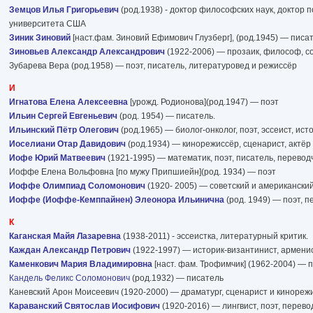
Земцов Илья Григорьевич
(род.1938) - доктор философских наук, доктор 
университета США
Зиник Зиновий
[наст.фам. Зиновий Ефимович Глузберг], (род.1945) — писат
Зиновьев Александр Александрович
(1922-2006) — прозаик, философ, со
Зубарева Вера (род.1958) — поэт, писатель, литературовед и режиссёр
И
Игнатова Елена Алексеевна
[урожд. Родионова](род.1947) — поэт
Ильин Сергей Евгеньевич
(род. 1954) — писатель.
Ильинский Пётр Олегович
(род.1965) — биолог-онколог, поэт, эссеист, ис
Иоселиани Отар Давидович
(род.1934) — кинорежиссёр, сценарист, актёр
Иофе Юрий Матвеевич
(1921-1995) — математик, поэт, писатель, перевод
Иоффе Елена Вольфовна [по мужу Припшиейн](род. 1934) — поэт
Иоффе Олимпиад Соломонович
(1920- 2005) — советский и американски
Иоффе (Иоффе-Кемппайнен) Элеонора Ильинична
(род. 1949) — поэт, 
К
Каганская Майя Лазаревна
(1938-2011) - эссеистка, литературный критик.
Каждан Александр Петрович
(1922-1997) — историк-византинист, армени
Каменкович Мария Владимировна
[наст. фам. Трофимчик] (1962-2004) — п
Кандель Феликс Соломонович
(род.1932) — писатель
Каневский Арон Моисеевич (1920-2000) — драматург, сценарист и кинорежи
Караванский Святослав Иосифович
(1920-2016) — лингвист, поэт, перево