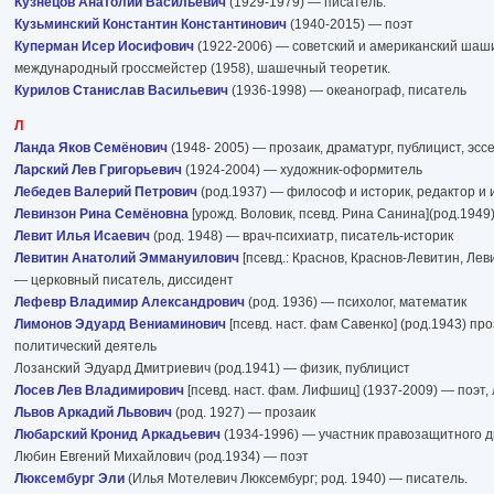
Кузнецов Анатолий Васильевич
(1929-1979) — писатель.
Кузьминский Константин Константинович
(1940-2015) — поэт
Куперман Исер Иосифович
(1922-2006) ― советский и американский шаш
международный гроссмейстер (1958), шашечный теоретик.
Курилов Станислав Васильевич
(1936-1998) — океанограф, писатель
Л
Ланда Яков Семёнович
(1948- 2005) — прозаик, драматург, публицист, эсс
Ларский Лев Григорьевич
(1924-2004) — художник-оформитель
Лебедев Валерий Петрович
(род.1937) — философ и историк, редактор и 
Левинзон Рина Семёновна
[урожд. Воловик, псевд. Рина Санина](род.1949
Левит Илья Исаевич
(род. 1948) — врач-психиатр, писатель-историк
Левитин Анатолий Эммануилович
[псевд.: Краснов, Краснов-Левитин, Леви
— церковный писатель, диссидент
Лефевр Владимир Александрович
(род. 1936) — психолог, математик
Лимонов Эдуард Вениаминович
[псевд. наст. фам Савенко] (род.1943) про
политический деятель
Лозанский Эдуард Дмитриевич (род.1941) — физик, публицист
Лосев Лев Владимирович
[псевд. наст. фам. Лифшиц] (1937-2009) — поэт,
Львов Аркадий Львович
(род. 1927) — прозаик
Любарский Кронид Аркадьевич
(1934-1996) — участник правозащитного 
Любин Евгений Михайлович (род.1934) — поэт
Люксембург Эли
(Илья Мотелевич Люксембург; род. 1940) — писатель.