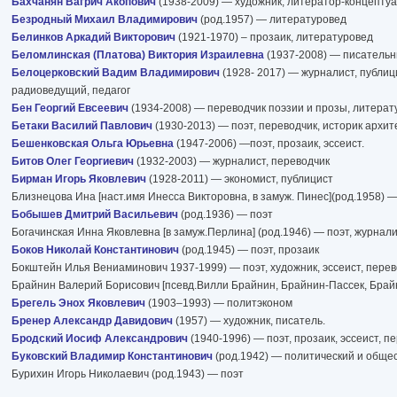
Бахчанян Вагрич Акопович
(1938-2009) — художник, литератор-концепту
Безродный Михаил Владимирович
(род.1957) — литературовед
Белинков Аркадий Викторович
(1921-1970) – прозаик, литературовед
Беломлинская (Платова) Виктория Израилевна
(1937-2008) — писатель
Белоцерковский Вадим Владимирович
(1928- 2017) — журналист, публиц
радиоведущий, педагог
Бен Георгий Евсеевич
(1934-2008) — переводчик поэзии и прозы, литерат
Бетаки Василий Павлович
(1930-2013) — поэт, переводчик, историк архит
Бешенковская Ольга Юрьевна
(1947-2006) —поэт, прозаик, эссеист.
Битов Олег Георгиевич
(1932-2003) — журналист, переводчик
Бирман Игорь Яковлевич
(1928-2011) — экономист, публицист
Близнецова Ина [наст.имя Инесса Викторовна, в замуж. Пинес](род.1958) —
Бобышев Дмитрий Васильевич
(род.1936) — поэт
Богачинская Инна Яковлевна [в замуж.Перлина] (род.1946) — поэт, журнали
Боков Николай Константинович
(род.1945) — поэт, прозаик
Бокштейн Илья Вениаминович 1937-1999) — поэт, художник, эссеист, перев
Брайнин Валерий Борисович [псевд.Вилли Брайнин, Брайнин-Пассек, Брайн
Брегель Энох Яковлевич
(1903–1993) — политэконом
Бренер Александр Давидович
(1957) — художник, писатель.
Бродский Иосиф Александрович
(1940-1996) — поэт, прозаик, эссеист, п
Буковский Владимир Константинович
(род.1942) — политический и общес
Бурихин Игорь Николаевич (род.1943) — поэт