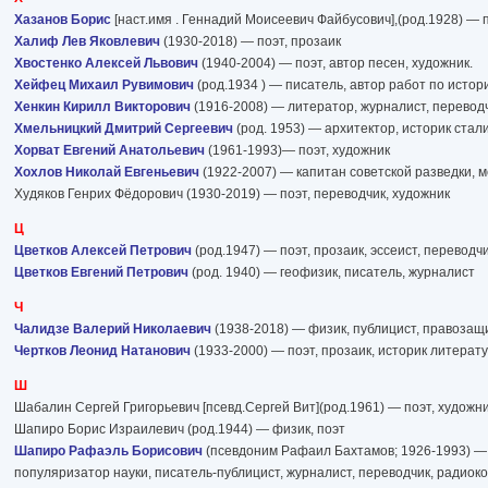
Хазанов Борис
[наст.имя . Геннадий Моисеевич Файбусович],(род.1928) — п
Халиф Лев Яковлевич
(1930-2018) — поэт, прозаик
Хвостенко Алексей Львович
(1940-2004) — поэт, автор песен, художник.
Хейфец Михаил Рувимович
(род.1934 ) — писатель, автор работ по истор
Хенкин Кирилл Викторович
(1916-2008) — литератор, журналист, переводч
Хмельницкий Дмитрий Сергеевич
(род. 1953) — архитектор, историк стал
Хорват Евгений Анатольевич
(1961-1993)— поэт, художник
Хохлов Николай Евгеньевич
(1922-2007) — капитан советской разведки, 
Худяков Генрих Фёдорович (1930-2019) — поэт, переводчик, художник
Ц
Цветков Алексей Петрович
(род.1947) — поэт, прозаик, эссеист, переводч
Цветков Евгений Петрович
(род. 1940) — геофизик, писатель, журналист
Ч
Чалидзе Валерий Николаевич
(1938-2018) — физик, публицист, правозащи
Чертков Леонид Натанович
(1933-2000) — поэт, прозаик, историк литерату
Ш
Шабалин Сергей Григорьевич [псевд.Сергей Вит](род.1961) — поэт, художн
Шапиро Борис Израилевич (род.1944) — физик, поэт
Шапиро Рафаэль Борисович
(псевдоним Рафаил Бахтамов; 1926-1993) —
популяризатор науки, писатель-публицист, журналист, переводчик, радиок