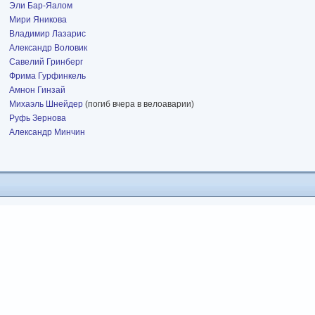
Эли Бар-Яалом
Мири Яникова
Владимир Лазарис
Александр Воловик
Савелий Гринберг
Фрима Гурфинкель
Амнон Гинзай
Михаэль Шнейдер
(погиб вчера в велоаварии)
Руфь Зернова
Александр Минчин