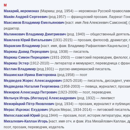
М
Макарий, иеромонах
(Маркиш; род. 1954) — иеромонах Русской православ
Маки́н Андрей Сергеевич
(род.1957) — французский прозаик. Лауреат Гон
Максимов Владимир Емельянович
[наст. имя Лев Алексеевич Самсонов]; (
редактор.
Малинкович Владимир Дмитриевич
(род. 1940) — общественный деятель,
Мамлеев Юрий Витальевич
(1931-2015) — прозаик, философ, драматург, п
Марамзин Владимир
[наст. имя, фам. Владимир Рафаилович Кацнельсон;] 
Маркиш Давид Перецович
(род. 1938) — писатель
Маркиш Симон Перецович
(1931-2003) — советский переводчик, филолог,
Маркиш Эстер
(1912-2010) — литератор и мемуарист, переводчица с фран
Матлин Владимир
(род.1931) — русско-американский писатель.
Машинская Ирина Викторовна
(род.1958) — поэт
Медведев Жорес Александрович
(1925-2018) — писатель, диссидент, уче
Медведева Наталия Георгиевна
(1958-2003) — певица, журналист, прозаи
Межиров Александр Петрович
(1923-2009) — поэт, переводчик.
Мельчук Игорь (Иегошуа) Александрович
(род. 1932) — лингвист
Межирѝцкий Пётр Яковлевич
(род. 1934) — прозаик, журналист и публицис
Мерас Ицхокас Ехудович
(Ицхок Мерас, 1934-2014) — литовский писатель
Милославский Юрий
(род.1944) — прозаик, поэт, историк литературы, жур
Михалевич-Каплан Игорь
[наст. имя отч. и фам. Иза Михайлович Каплан, др
поэт, прозаик, переводчик, издатель