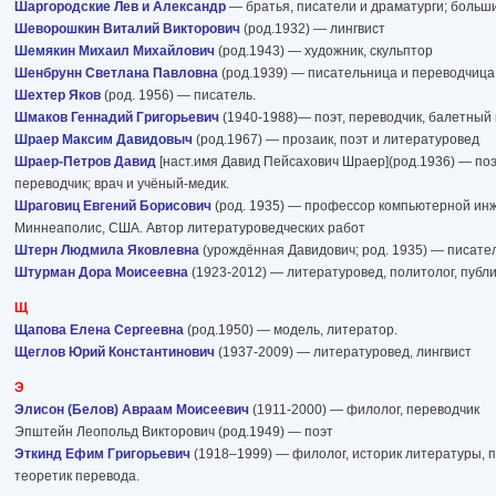
Шаргородские Лев и Александр
— братья, писатели и драматурги; больш
Шеворошкин Виталий Викторович
(род.1932) — лингвист
Шемякин Михаил Михайлович
(род.1943) — художник, скульптор
Шенбрунн Светлана Павловна
(род.1939) — писательница и переводчица
Шехтер Яков
(род. 1956) — писатель.
Шмаков Геннадий Григорьевич
(1940-1988)— поэт, переводчик, балетный 
Шраер Максим Давидовыч
(род.1967) — прозаик, поэт и литературовед
Шраер-Петров Давид
[наст.имя Давид Пейсахович Шраер](род.1936) — поэт
переводчик; врач и учёный-медик.
Шраговиц Евгений Борисович
(род. 1935) — профессор компьютерной ин
Миннеаполис, США. Автор литературоведческих работ
Штерн Людмила Яковлевна
(урождённая Давидович; род. 1935) — писате
Штурман Дора Моисеевна
(1923-2012) — литературовед, политолог, публи
Щ
Щапова Елена Сергеевна
(род.1950) — модель, литератор.
Щеглов Юрий Константинович
(1937-2009) — литературовед, лингвист
Э
Элисон (Белов) Авраам Моисеевич
(1911-2000) — филолог, переводчик
Эпштейн Леопольд Викторович (род.1949) — поэт
Эткинд Ефим Григорьевич
(1918–1999) — филолог, историк литературы, п
теоретик перевода.