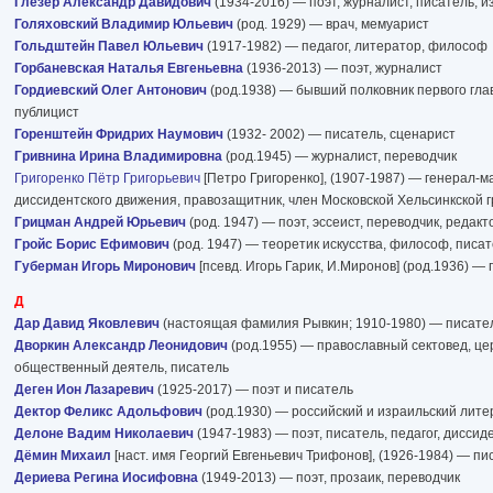
Глезер Александр Давидович
(1934-2016) — поэт, журналист, писатель, и
Голяховский Владимир Юльевич
(род. 1929) — врач, мемуарист
Гольдштейн Павел Юльевич
(1917-1982) — педагог, литератор, философ
Горбаневская Наталья Евгеньевна
(1936-2013) — поэт, журналист
Гордиевский Олег Антонович
(род.1938) — бывший полковник первого гла
публицист
Горенштейн Фридрих Наумович
(1932- 2002) — писатель, сценарист
Гривнина Ирина Владимировна
(род.1945) — журналист, переводчик
Григоренко Пётр Григорьевич
[Петро Григоренко], (1907-1987) — генерал-м
диссидентского движения, правозащитник, член Московской Хельсинкской г
Грицман Андрей Юрьевич
(род. 1947) — поэт, эссеист, переводчик, редакт
Гройс Борис Ефимович
(род. 1947) — теоретик искусства, философ, писат
Губерман Игорь Миронович
[псевд. Игорь Гарик, И.Миронов] (род.1936) — 
Д
Дар Давид Яковлевич
(настоящая фамилия Рывкин; 1910-1980) — писате
Дворкин Александр Леонидович
(род.1955) — православный сектовед, цер
общественный деятель, писатель
Деген Ион Лазаревич
(1925-2017) — поэт и писатель
Дектор Феликс Адольфович
(род.1930) — российский и израильский лите
Делоне Вадим Николаевич
(1947-1983) — поэт, писатель, педагог, диссид
Дёмин Михаил
[наст. имя Георгий Евгеньевич Трифонов], (1926-1984) — пи
Дериева Регина Иосифовна
(1949-2013) — поэт, прозаик, переводчик