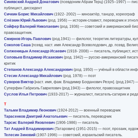
Синявский Андрей Донатович
(псевдоним Абрам Терц) (1925–1997) — писа
публицист, диссидент
Сичкин Борис Михайлович
(1922- 2002) — киноактёр, танцор, хореограф
Слёзкин Юрий Львович
(род. 1956) — историк-славист, переводчик и этнол
Сойфер Валерий Николаевич
(род. 1936) — советский и американский биоф
правозащитник.
Смирнов Игорь Павлович
(род.1941) — филолог, теоретик литературы, ку
Соколов Саша
[псевд. наст. имя Александр Всеволодович, др. псевд. Велиг
Солженицын Александр Исаевич
(1918- 2008) — писатель, публицист, ис
Соловьев Владимир Исаакович
(род. 1942) — русско-американский писате
критик
Степанов Александр Александрович
(род. 1950) — учёный в области ин
Стесин Александр Михайлович
(род. 1978) — поэт
Суворов Виктор
[наст. имя, фам. Владимир Богданович Резун]. (род.1947) 
Суперфин Габриэль Гаврилович (род.1943) — филолог, правозащитник
Суслов Илья Петрович
(1933-2017) — журналист, писатель-сатирик и ред
Т
Тальми Владимир Леонович
(1924-2012) — военный переводчик
Тарасенков Дмитрий Анатольевич
— писатель, переводчик
Тарсис Валерий Яковлевич
(1906-1986) — писатель
Тат Андрей Владимирович
(Татарович) (1951-2015) — поэт, прозаик, худо
Телесин Зиновий
(1907-1996) — советский, израильский писатель.