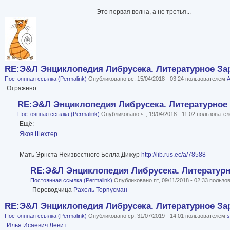
Это первая волна, а не третья...
RE:Э&Л Энциклопедия Либрусека. Литературное Зар
Постоянная ссылка (Permalink)
Опубликовано вс, 15/04/2018 - 03:24 пользователем
А
Отражено.
RE:Э&Л Энциклопедия Либрусека. Литературное 
Постоянная ссылка (Permalink)
Опубликовано чт, 19/04/2018 - 11:02 пользовате
Ещё:
Яков Шехтер
.
Мать Эрнста Неизвестного Белла Дижур
http://lib.rus.ec/a/78588
RE:Э&Л Энциклопедия Либрусека. Литературно
Постоянная ссылка (Permalink)
Опубликовано пт, 09/11/2018 - 02:33 польз
Переводчица
Рахель Торпусман
RE:Э&Л Энциклопедия Либрусека. Литературное Зар
Постоянная ссылка (Permalink)
Опубликовано ср, 31/07/2019 - 14:01 пользователем
Илья Исаевич Левит