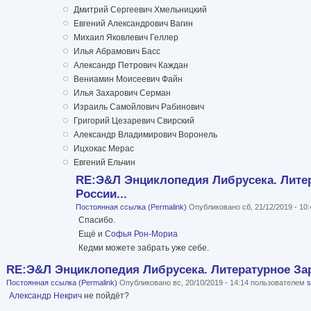
Дмитрий Сергеевич Хмельницкий
Евгений Александрович Вагин
Михаил Яковлевич Геллер
Илья Абрамович Басс
Александр Петрович Каждан
Вениамин Моисеевич Файн
Илья Захарович Серман
Израиль Самойлович Рабинович
Григорий Цезаревич Свирский
Александр Владимирович Воронель
Ицхокас Мерас
Евгений Ельчин
RE:Э&Л Энциклопедия Либрусека. Лите
России...
Постоянная ссылка (Permalink)
Опубликовано сб, 21/12/2019 - 10
Спасибо.
Ещё и
Софья Рон-Мориа
Кедми можете забрать уже себе.
RE:Э&Л Энциклопедия Либрусека. Литературное Зар
Постоянная ссылка (Permalink)
Опубликовано вс, 20/10/2019 - 14:14 пользователем
Александр Некрич
не пойдёт?