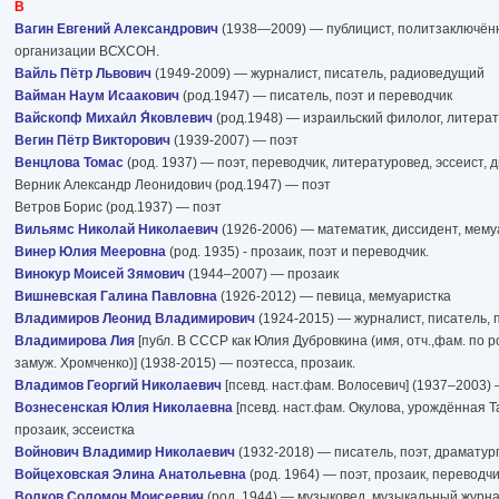
В
Вагин Евгений Александрович
(1938—2009) — публицист, политзаключённ
организации ВСХСОН.
Вайль Пётр Львович
(1949-2009) — журналист, писатель, радиоведущий
Вайман Наум Исаакович
(род.1947) — писатель, поэт и переводчик
Вайскопф Михаи́л Я́ковлевич
(род.1948) — израильский филолог, литера
Вегин Пётр Викторович
(1939-2007) — поэт
Венцлова Томас
(род. 1937) — поэт, переводчик, литературовед, эссеист,
Верник Александр Леонидович (род.1947) — поэт
Ветров Борис (род.1937) — поэт
Вильямс Николай Николаевич
(1926-2006) — математик, диссидент, мему
Винер Юлия Мееровна
(род. 1935) - прозаик, поэт и переводчик.
Винокур Моисей Зямович
(1944–2007) — прозаик
Вишневская Галина Павловна
(1926-2012) — певица, мемуаристка
Владимиров Леонид Владимирович
(1924-2015) — журналист, писатель, 
Владимирова Лия
[публ. В СССР как Юлия Дубровкина (имя, отч.,фам. по 
замуж. Хромченко)] (1938-2015) — поэтесса, прозаик.
Владимов Георгий Николаевич
[псевд. наст.фам. Волосевич] (1937–2003)
Вознесенская Юлия Николаевна
[псевд. наст.фам. Окулова, урождённая Т
прозаик, эссеистка
Войнович Владимир Николаевич
(1932-2018) — писатель, поэт, драматур
Войцеховская Элина Анатольевна
(род. 1964) — поэт, прозаик, переводчи
Волков Соломон Моисеевич
(род. 1944) — музыковед, музыкальный журна