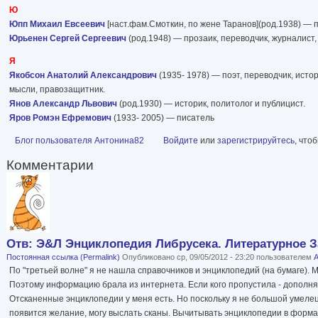
Ю
Юпп Михаил Евсеевич
[наст.фам.Смоткин, по жене Таранов](род.1938) — 
Юрьенен Сергей Сергеевич
(род.1948) — прозаик, переводчик, журналист,
Я
Якобсон Анатолий Александрович
(1935- 1978) — поэт, переводчик, исто
мысли, правозащитник.
Янов Александр Львович
(род.1930) — историк, политолог и публицист.
Яров Ромэн Ефремович
(1933- 2005) — писатель
Блог пользователя Антонина82
Войдите
или
зарегистрируйтесь
, что
Комментарии
Отв: Э&Л Энциклопедия Либрусека. Литературное За
Постоянная ссылка (Permalink)
Опубликовано ср, 09/05/2012 - 23:20 пользователем
А
По "третьей волне" я не нашла справочников и энциклопедий (на бумаге). М
Поэтому информацию брала из интернета. Если кого пропустила - дополня
Отсканенные энциклопедии у меня есть. Но поскольку я не большой умелец д
появится желание, могу выслать сканы. Вычитывать энциклопедии в формат