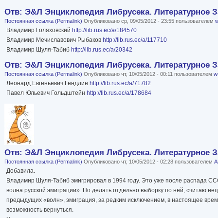
Отв: Э&Л Энциклопедия Либрусека. Литературное За
Постоянная ссылка (Permalink)
Опубликовано ср, 09/05/2012 - 23:55 пользователем
w
Владимир Голяховский
http://lib.rus.ec/a/184570
Владимир Мечиславович Рыбаков
http://lib.rus.ec/a/117710
Владимир Шуля-Табиб
http://lib.rus.ec/a/20342
Отв: Э&Л Энциклопедия Либрусека. Литературное За
Постоянная ссылка (Permalink)
Опубликовано чт, 10/05/2012 - 00:11 пользователем
wo
Леонард Евгеньевич Гендлин
http://lib.rus.ec/a/71782
Павел Юльевич Гольдштейн
http://lib.rus.ec/a/178684
Отв: Э&Л Энциклопедия Либрусека. Литературное За
Постоянная ссылка (Permalink)
Опубликовано чт, 10/05/2012 - 02:28 пользователем
А
Добавила.
Владимир Шуля-Табиб эмигрировал в 1994 году. Это уже после распада СС
волна русской эмиграции». Но делать отдельно выборку по ней, считаю нец
предыдущих «волн», эмиграция, за редким исключением, в настоящее время 
возможность вернуться.