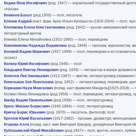
Кедми Яков Иосифович
(род. 1947) — израильский государственный деят
«Натив»
Кенжеев Бахыт
(род.1950) — поэт, писатель
Клёнов Андрей
(наст. фам. Арон Ильич Купершток (1920-2004) — поэт, про
Клепикова Елена Константиновна
(род. 1942) — русско-американский писа
литературный критик
Клюева Елена Михайловна (1915-1995) — поэт, переводчик
Кожевникова Надежда Вадимовна
(род. 1949) — прозаик, журналистка, м
Козовой Вадим Маркович
(1937-1999) — поэт, переводчик и истолковател
эссеист
Колкер Юрий Иосифович
(род.1946) — поэт
Кондырев Виктор Леонидович
(род. 1939) — литератор в жанре документа
Копелев Лев Зиновьевич
(1912-1997) — критик, литературовед (германист
Копельман Зоя Леонтьевна
(род. 1952) — литературовед, переводчик, док
Коржавин Наум Моисеевич
[псевд. наст.фамилия Мандель](1925-2018) — п
Косман Нина Леонидовна (род.1959) — поэт, переводчик, литературовед, п
Крейд Вадим Прокопьевич
(род.1936) — поэт, литературовед
Крепс Михаил Борисович
(1940-1994) — поэт, литературовед
Кригер Борис Юрьевич
(род. 1970) — писатель, философ, поэт.
Кротков Юрий Васильевич
(1917-1982) – прозаик, драматург, киносценарис
Кторова Алла
[псевд. наст. имя Виктория Шандор, урождённая Виктория И
Кублановский Юрий Михайлович
(род.1947)— поэт, критик, эссеист, публи