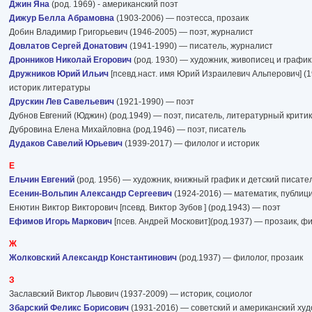
Джин Яна
(род. 1969) - американский поэт
Дижур Белла Абрамовна
(1903-2006) — поэтесса, прозаик
Добин Владимир Григорьевич (1946-2005) — поэт, журналист
Довлатов Сергей Донатович
(1941-1990) — писатель, журналист
Дронников Николай Егорович
(род. 1930) — художник, живописец и график,
Дружников Юрий Ильич
[псевд.наст. имя Юрий Израилевич Альперович] (1
историк литературы
Друскин Лев Савельевич
(1921-1990) — поэт
Дубнов Евгений (Юджин) (род.1949) — поэт, писатель, литературный критик
Дубровина Елена Михайловна (род.1946) — поэт, писатель
Дудаков Савелий Юрьевич
(1939-2017) — филолог и историк
Е
Ельчин Евгений
(род. 1956) — художник, книжный график и детский писател
Есенин-Вольпин Александр Сергеевич
(1924-2016) — математик, публиц
Енютин Виктор Викторович [псевд. Виктор Зубов ] (род.1943) — поэт
Ефимов Игорь Маркович
[псев. Андрей Московит](род.1937) — прозаик, фи
Ж
Жолковский Александр Константинович
(род.1937) — филолог, прозаик
З
Заславский Виктор Львович (1937-2009) — историк, социолог
Збарский Феликс Борисович
(1931-2016) — советский и американский худ