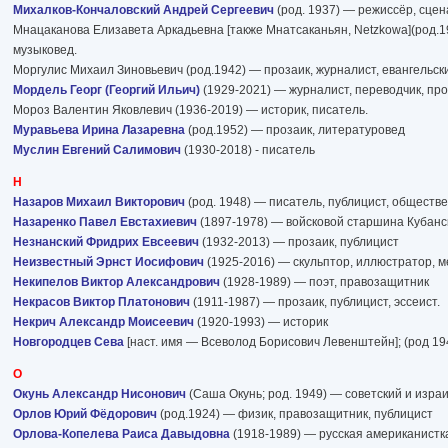
Михалков-Кончаловский Андрей Сергеевич
(род. 1937) — режиссёр, сцен
Мнацаканова Елизавета Аркадьевна [также Мнатсаканьян, Netzkowa](род.19
музыковед.
Моргулис Михаил Зиновьевич (род.1942) — прозаик, журналист, евангельс
Мордель Георг (Георгий Ильич)
(1929-2021) — журналист, переводчик, про
Мороз Валентин Яковлевич (1936-2019) — историк, писатель.
Муравьева Ирина Лазаревна
(род.1952) — прозаик, литературовед
Муслин Евгений Салимович
(1930-2018) - писатель
Н
Назаров Михаил Викторович
(род. 1948) — писатель, публицист, обществ
Назаренко Павел Евстахиевич
(1897-1978) — войсковой старшина Кубанск
Незнанский Фридрих Евсеевич
(1932-2013) — прозаик, публицист
Неизвестный Эрнст Иосифович
(1925-2016) — скульптор, иллюстратор, 
Некипелов Виктор Александрович
(1928-1989) — поэт, правозащитник
Некрасов Виктор Платонович
(1911-1987) — прозаик, публицист, эссеист.
Некрич Александр Моисеевич
(1920-1993) — историк
Новгородцев Сева
[наст. имя — Всеволод Борисович Левенштейн]; (род 1
О
Окунь Александр Нисонович
(Саша Окунь; род. 1949) — советский и изра
Орлов Юрий Фёдорович
(род.1924) — физик, правозащитник, публицист
Орлова-Копелева Раиса Давыдовна
(1918-1989) — русская американистка