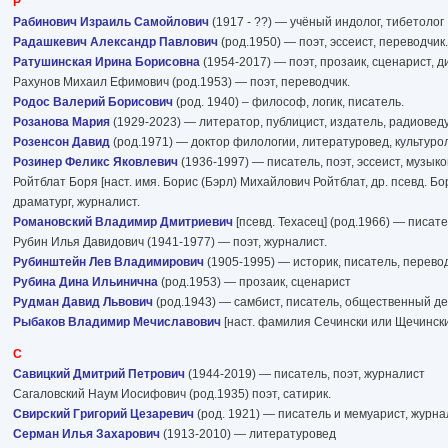
Р
Рабинович Израиль Самойлович
(1917 - ??) — учёный индолог, тибетолог
Радашкевич Александр Павлович
(род.1950) — поэт, эссеист, переводчик.
Ратушинская Ирина Борисовна
(1954-2017) — поэт, прозаик, сценарист, д
Рахунов Михаил Ефимович (род.1953) — поэт, переводчик.
Родос Валерий Борисович
(род. 1940) – философ, логик, писатель.
Розанова Мария
(1929-2023) — литератор, публицист, издатель, радиовед
Розенсон Давид
(род.1971) — доктор филологии, литературовед, культурол
Розинер Феликс Яковлевич
(1936-1997) — писатель, поэт, эссеист, музыко
Ройтблат Боря [наст. имя. Борис (Бэрл) Михайлович Ройтблат, др. псевд. Бо
драматург, журналист.
Романовский Владимир Дмитриевич
[псевд. Техасец] (род.1966) — писат
Рубин Илья Давидович (1941-1977) — поэт, журналист.
Рубинштейн Лев Владимирович
(1905-1995) — историк, писатель, перево
Рубина Дина Ильинична
(род.1953) — прозаик, сценарист
Рудман Давид Львович
(род.1943) — самбист, писатель, общественный д
Рыбаков Владимир Мечиславович
[наст. фамилия Сечински или Щечински
С
Савицкий Дмитрий Петрович
(1944-2019) — писатель, поэт, журналист
Сагаловский Наум Иосифович (род.1935) поэт, сатирик.
Свирский Григорий Цезаревич
(род. 1921) — писатель и мемуарист, журна
Серман Илья Захарович
(1913-2010) — литературовед