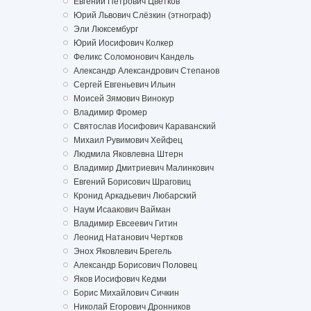
Евгений Петрович Цветков
Юрий Львович Слёзкин (этнограф)
Эли Люксембург
Юрий Иосифович Колкер
Феликс Соломонович Кандель
Александр Александрович Степанов
Сергей Евгеньевич Ильин
Моисей Зямович Винокур
Владимир Фромер
Святослав Иосифович Караванский
Михаил Рувимович Хейфец
Людмила Яковлевна Штерн
Владимир Дмитриевич Малинкович
Евгений Борисович Шраговиц
Кронид Аркадьевич Любарский
Наум Исаакович Вайман
Владимир Евсеевич Гитин
Леонид Натанович Чертков
Энох Яковлевич Брегель
Александр Борисович Половец
Яков Иосифович Кедми
Борис Михайлович Сичкин
Николай Егорович Дронников