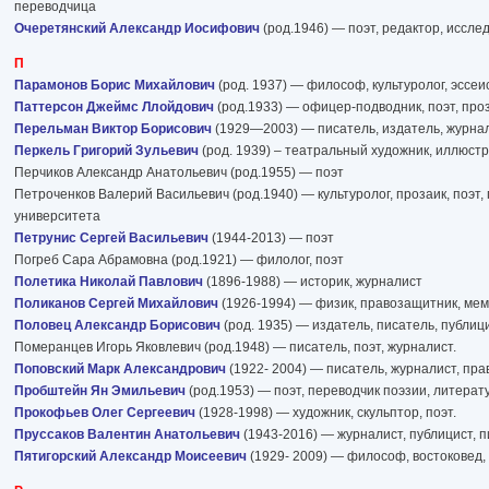
переводчица
Очеретянский Александр Иосифович
(род.1946) — поэт, редактор, иссле
П
Парамонов Борис Михайлович
(род. 1937) — философ, культуролог, эссеи
Паттерсон Джеймс Ллойдович
(род.1933) — офицер-подводник, поэт, про
Перельман Виктор Борисович
(1929—2003) — писатель, издатель, журнал
Перкель Григорий Зульевич
(род. 1939) – театральный художник, иллюстр
Перчиков Александр Анатольевич (род.1955) — поэт
Петроченков Валерий Васильевич (род.1940) — культуролог, прозаик, поэт
университета
Петрунис Сергей Васильевич
(1944-2013) — поэт
Погреб Сара Абрамовна (род.1921) — филолог, поэт
Полетика Николай Павлович
(1896-1988) — историк, журналист
Поликанов Сергей Михайлович
(1926-1994) — физик, правозащитник, ме
Половец Александр Борисович
(род. 1935) — издатель, писатель, публиц
Померанцев Игорь Яковлевич (род.1948) — писатель, поэт, журналист.
Поповский Марк Александрович
(1922- 2004) — писатель, журналист, пр
Пробштейн Ян Эмильевич
(род.1953) — поэт, переводчик поэзии, литерат
Прокофьев Олег Сергеевич
(1928-1998) — художник, скульптор, поэт.
Пруссаков Валентин Анатольевич
(1943-2016) — журналист, публицист, 
Пятигорский Александр Моисеевич
(1929- 2009) — философ, востоковед, 