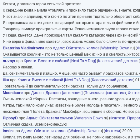
Кстати, у главного героя есть свой прототип.
К середине книга начала утомлять и пронзило такое ощущение, знаете, когд
Я вот знаю, например, что кто-то по этой причине тщательно оберегает себ
Я переживала за этих двоих товарищей, которые старательно фейлили и бо
Товарищи в минус проигрались в карты. Решением консилиума героев стало то
У Нэша, кажется, даже произошел там какая-то катарсис через физический 
Я не верю в финал, мне кажется, свою жизнь можно было сложить по-другом
Ekaterina Vladimirovna
про
Адамс
:
Обитатели холмов
[
Watership Down
ru] (
Ф
Оказывается кролики - это не только ценный мех )))) но и и смелость, хит
nt-voyt
про
Кристи
:
Вместе с собакой [Next To A Dog]
(
Классический детектив
Рассказ о любви.
Да, сентиментально и изящно. А еще, как часто бывает у рассказов Кристи,
iiku
про
Кристи
:
Вместе с собакой [Next To A Dog]
(
Классический детектив
) 01
Трогательный до сентиментальности рассказ. Только для собачников.
Moonticore
про
Диксон
:
Драконы [антология]
(
Эпическая фантастика
,
Фэнте
Очень неплохой сборник. Рассказы, вошедшие в него, разного уровня и год
мэтры, так и мало кому у нас известные более молодые писатели. Немного 
несколько глав "Полета Дракона" МакКефри, вошедшие в сборник. Но все ра
PipboyD
про
Адамс
:
Обитатели холмов
[
Watership Down
ru] (
Фэнтези
,
Природ
Отличная сказка. Всем рекомендую!
lmsin
про
Адамс
:
Обитатели холмов
[
Watership Down
ru] (
Фэнтези
) 29 09
Купила эту книгу много лет назад для ребенка, не помню как ребенок, а я э