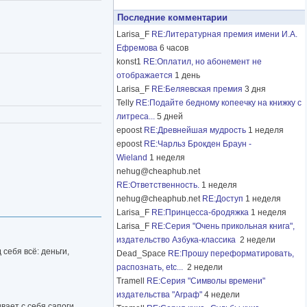
Последние комментарии
Larisa_F
RE:Литературная премия имени И.А.
Ефремова
6 часов
konst1
RE:Оплатил, но абонемент не
отображается
1 день
Larisa_F
RE:Беляевская премия
3 дня
Telly
RE:Подайте бедному копеечку на книжку с
литреса...
5 дней
epoost
RE:Древнейшая мудрость
1 неделя
epoost
RE:Чарльз Брокден Браун -
Wieland
1 неделя
nehug@cheaphub.net
RE:Ответственность.
1 неделя
nehug@cheaphub.net
RE:Доступ
1 неделя
Larisa_F
RE:Принцесса-бродяжка
1 неделя
Larisa_F
RE:Серия "Очень прикольная книга",
издательство Азбука-классика
2 недели
 себя всё: деньги,
Dead_Space
RE:Прошу переформатировать,
распознать, etc...
2 недели
Tramell
RE:Серия "Символы времени"
издательства "Аграф"
4 недели
вает с себя сапоги,