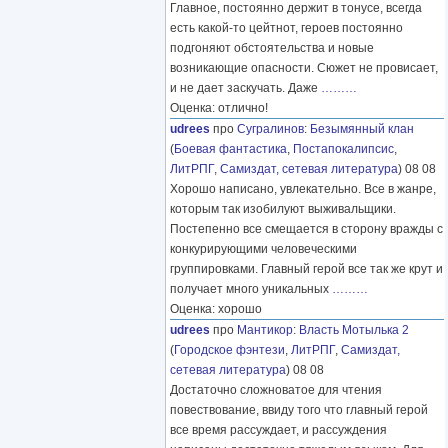
Главное, постоянно держит в тонусе, всегда
есть какой-то цейтнот, героев постоянно
подгоняют обстоятельства и новые
возникающие опасности. Сюжет не провисает,
и не дает заскучать. Даже
………
Оценка: отлично!
udrees
про
Сугралинов
:
Безымянный клан
(
Боевая фантастика
,
Постапокалипсис
,
ЛитРПГ
,
Самиздат, сетевая литература
) 08 08
Хорошо написано, увлекательно. Все в жанре,
которым так изобилуют выживальщики.
Постепенно все смещается в сторону вражды с
конкурирующими человеческими
группировками. Главный герой все так же крут и
получает много уникальных
………
Оценка: хорошо
udrees
про
Мантикор
:
Власть Мотылька 2
(
Городское фэнтези
,
ЛитРПГ
,
Самиздат,
сетевая литература
) 08 08
Достаточно сложноватое для чтения
повествование, ввиду того что главный герой
все время рассуждает, и рассуждения