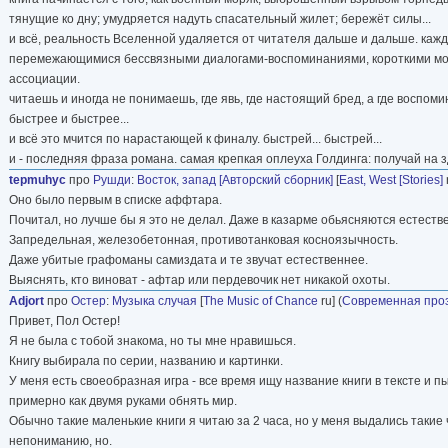
тянущие ко дну; умудряется надуть спасательный жилет; бережёт силы...
и всё, реальность Вселенной удаляется от читателя дальше и дальше. ка
перемежающимися бессвязными диалогами-воспоминаниями, короткими монол
ассоциации.
читаешь и иногда не понимаешь, где явь, где настоящий бред, а где воспом
быстрее и быстрее...
и всё это мчится по нарастающей к финалу. быстрей... быстрей...
и - последняя фраза романа. самая крепкая оплеуха Голдинга: получай на 
tepmuhyc
про
Рушди
:
Восток, запад [Авторский сборник]
[
East, West [Stories]
r
Оно было первым в списке аффтара.
Почитал, но лучше бы я это не делал. Даже в казарме обьясняются естеств
Запредельная, железобетонная, противотанковая косноязычность.
Даже убитые графоманы самиздата и те звучат естественнее.
Выяснять, кто виноват - афтар или пердевочик нет никакой охоты.
Adjort
про
Остер
:
Музыка случая
[
The Music of Chance
ru] (
Современная про
Привет, Пол Остер!
Я не была с тобой знакома, но ты мне нравишься.
Книгу выбирала по серии, названию и картинки.
У меня есть своеобразная игра - все время ищу название книги в тексте и пы
примерно как двумя руками обнять мир.
Обычно такие маленькие книги я читаю за 2 часа, но у меня выдались такие ч
непониманию, но.