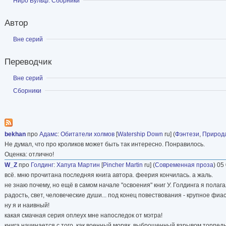
Показать
Ниро Вульф. Сборники
Автор
Показать
Вне серий
Переводчик
Показать
Вне серий
Показать
Сборники
bekhan
про
Адамс
:
Обитатели холмов
[
Watership Down
ru] (
Фэнтези
,
Природ
Не думал, что про кроликов может быть так интересно. Понравилось.
Оценка: отлично!
W_Z
про
Голдинг
:
Хапуга Мартин
[
Pincher Martin
ru] (
Современная проза
) 05
всё. мню прочитана последняя книга автора. феерия кончилась. а жаль.
не знаю почему, но ещё в самом начале "освоения" книг У. Голдинга я полага
радость, свет, человеческие души... под конец повествования - крупное фи
ну я и наивный!
какая смачная серия оплеух мне напоследок от мэтра!
книга начинается с того, как военный моряк, выброшенный взрывом торпеды 