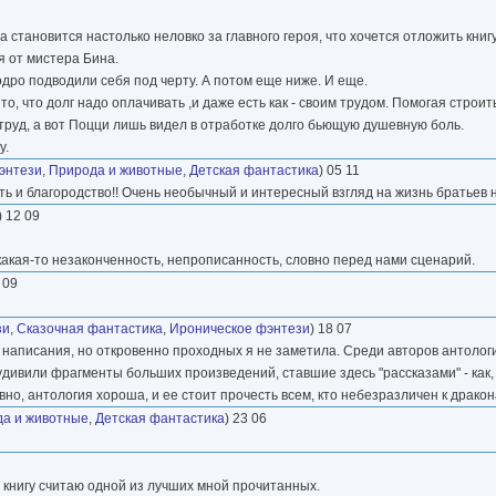
а становится настолько неловко за главного героя, что хочется отложить книг
я от мистера Бина.
дро подводили себя под черту. А потом еще ниже. И еще.
, что долг надо оплачивать ,и даже есть как - своим трудом. Помогая строить
труд, а вот Поцци лишь видел в отработке долго бьющую душевную боль.
у.
энтези
,
Природа и животные
,
Детская фантастика
) 05 11
рость и благородство!! Очень необычный и интересный взгляд на жизнь братьев
) 12 09
 какая-то незаконченность, непрописанность, словно перед нами сценарий.
 09
зи
,
Сказочная фантастика
,
Ироническое фэнтези
) 18 07
а написания, но откровенно проходных я не заметила. Среди авторов антолог
удивили фрагменты больших произведений, ставшие здесь "рассказами" - как
вно, антология хороша, и ее стоит прочесть всем, кто небезразличен к драк
а и животные
,
Детская фантастика
) 23 06
ту книгу считаю одной из лучших мной прочитанных.