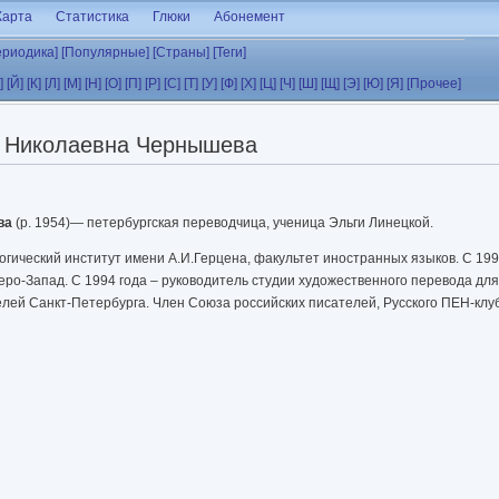
Карта
Статистика
Глюки
Абонемент
ериодика]
[Популярные]
[Страны]
[Теги]
]
[Й]
[К]
[Л]
[М]
[Н]
[О]
[П]
[Р]
[С]
[Т]
[У]
[Ф]
[Х]
[Ц]
[Ч]
[Ш]
[Щ]
[Э]
[Ю]
[Я]
[Прочее]
а Николаевна Чернышева
ва
(р. 1954)— петербургская переводчица, ученица Эльги Линецкой.
огический институт имени А.И.Герцена, факультет иностранных языков. С 199
еро-Запад. С 1994 года – руководитель студии художественного перевода д
лей Санкт-Петербурга. Член Союза российских писателей, Русского ПЕН-клу