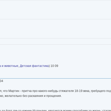
а и животные
,
Детская фантастика
) 10 09
 04
л, что Мартин - притча про какого-нибудь стяжателя 18-19 века, гребущего под
аско, желательно без раскаяния и прощения.
за борт где-то южнее Исландии, хватается всеми способами за жизнь: стаски