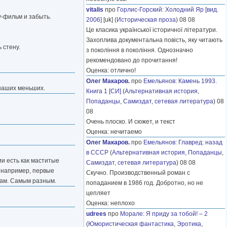
vitalis
про
Горлис-Горский
:
Холодний Яр [вид.
у-фильм и забыть.
2006]
[uk] (
Историческая проза
) 08 08
Це класика української історичної літератури.
Захоплива документальна повість, яку читають
 стену.
з покоління в покоління. Однозначно
рекомендовано до прочитання!
Оценка: отлично!
Олег Макаров.
про
Емельянов
:
Камень 1993.
 наших меньших.
Книга 1 [СИ]
(
Альтернативная история
,
Попаданцы
,
Самиздат, сетевая литература
) 08
08
Очень плоско. И сюжет, и текст
Оценка: нечитаемо
Олег Макаров.
про
Емельянов
:
Главред: назад
в СССР
(
Альтернативная история
,
Попаданцы
,
ии есть как маститые
Самиздат, сетевая литература
) 08 08
, например, первые
Скучно. Производственный роман с
онам. Самым разным.
попаданием в 1986 год. Добротно, но не
цепляет
Оценка: неплохо
udrees
про
Морале
:
Я приду за тобой! – 2
(
Юмористическая фантастика
,
Эротика
,