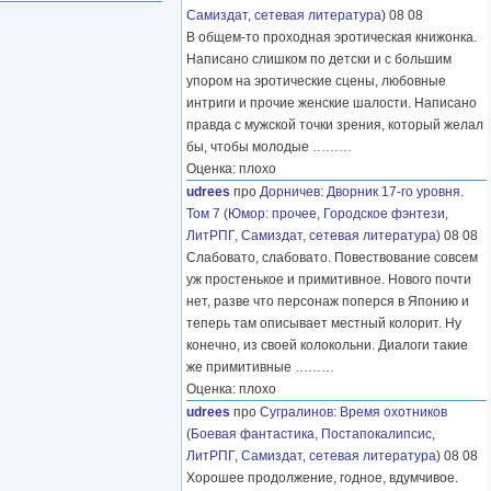
Самиздат, сетевая литература
) 08 08
В общем-то проходная эротическая книжонка.
Написано слишком по детски и с большим
упором на эротические сцены, любовные
интриги и прочие женские шалости. Написано
правда с мужской точки зрения, который желал
бы, чтобы молодые
………
Оценка: плохо
udrees
про
Дорничев
:
Дворник 17-го уровня.
Том 7
(
Юмор: прочее
,
Городское фэнтези
,
ЛитРПГ
,
Самиздат, сетевая литература
) 08 08
Слабовато, слабовато. Повествование совсем
уж простенькое и примитивное. Нового почти
нет, разве что персонаж поперся в Японию и
теперь там описывает местный колорит. Ну
конечно, из своей колокольни. Диалоги такие
же примитивные
………
Оценка: плохо
udrees
про
Сугралинов
:
Время охотников
(
Боевая фантастика
,
Постапокалипсис
,
ЛитРПГ
,
Самиздат, сетевая литература
) 08 08
Хорошее продолжение, годное, вдумчивое.