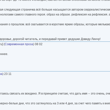
ждая следующая страничка всё больше насыщается автором сюрреалистическ
огами самого главного героя. образ на образе. рефлексия на рефлексия. 
инания о прошлом. всё скатывается в короткие яркие образы, которые мелька
здоровье, дорогой читатель, и передавай привет дедушке Дэвиду Линчу!
u] (
Современная проза
) 08 02
еннее.
за
) 23 11
таюсь связать их воедино. Я в принципе считаю, что дать имя -- это очень, о
ерно-белые дни, что это затянулось на 3 или 4 дня, за счет чего память к кн