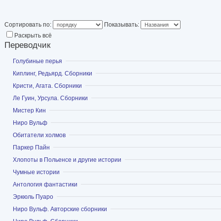
Сортировать по:
Показывать:
Раскрыть всё
Переводчик
Показать
Голубиные перья
Показать
Киплинг, Редьярд. Сборники
Показать
Кристи, Агата. Сборники
Показать
Ле Гуин, Урсула. Сборники
Показать
Мистер Кин
Показать
Ниро Вульф
Показать
Обитатели холмов
Показать
Паркер Пайн
Показать
Хлопоты в Польенсе и другие истории
Показать
Чумные истории
Показать
Антология фантастики
Показать
Эркюль Пуаро
Показать
Ниро Вульф. Авторские сборники