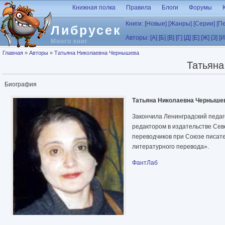
Перейти к основному содержанию
Книжная полка
Правила
Блоги
Форумы
Книги:
[Новые]
[Жанры]
[Серии]
[П
Либрусек
Авторы:
[А]
[Б]
[В]
[Г]
[Д]
[Е]
[Ж]
[З]
[И
Много книг
Вы здесь
Главная
»
Авторы
»
Татьяна Николаевна Чернышева
Татьян
Биография
Татьяна Николаевна Черныше
Закончила Ленинградский педаг
редактором в издательстве Сев
переводчиков при Союзе писате
литературного перевода».
ФантЛаб